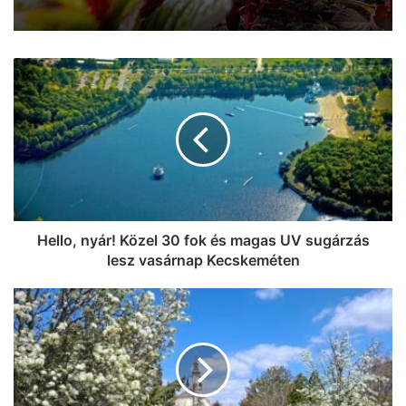
Hello,
nyár!
Közel
30
fok
és
magas
UV
sugárzás
lesz
Hello, nyár! Közel 30 fok és magas UV sugárzás
vasárnap
lesz vasárnap Kecskeméten
Kecskeméten
Pünkösdi
királynak
lenni
nem
volt
rossz: