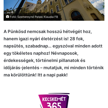
Fotó: Szemereyné Pataki Klaudia FB
A Pünkösd nemcsak hosszú hétvégét hoz,
hanem igazi nyári életérzést is! 28 fok,
napsütés, szabadnap… egyszóval minden adott
egy tökéletes naphoz! Névnaposok,
érdekességek, történelmi pillanatok és
időjárás-jelentés – mutatjuk, mi minden történik
ma körülöttünk! Itt a napi pakk!