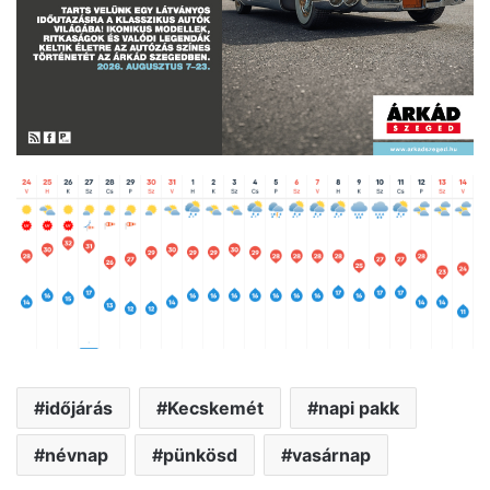
időjárás
Kecskemét
napi pakk
névnap
pünkösd
vasárnap