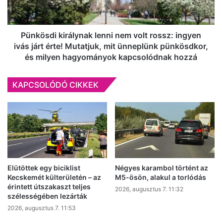
ingyen
ivás
járt
érte!
Pünkösdi királynak lenni nem volt rossz: ingyen
Mutatjuk,
ivás járt érte! Mutatjuk, mit ünneplünk pünkösdkor,
mit
és milyen hagyományok kapcsolódnak hozzá
ünneplünk
pünkösdkor,
KAPCSOLÓDÓ CIKKEK
és
milyen
hagyományok
kapcsolódnak
hozzá
Elütöttek egy biciklist
Négyes karambol történt az
Kecskemét külterületén – az
M5-ösön, alakul a torlódás
érintett útszakaszt teljes
2026, augusztus 7. 11:32
szélességében lezárták
2026, augusztus 7. 11:53