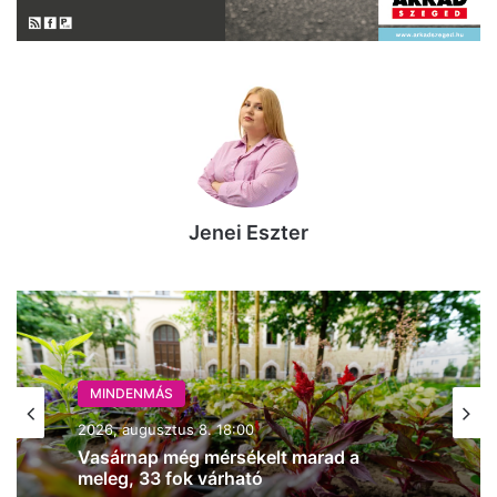
Jenei Eszter
MINDENMÁS
2026, augusztus 8. 15:03
Ég az erdő aljnövényzete Solton
(frissítve!)