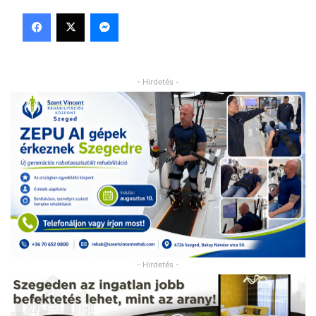
Facebook
X
Messenger
- Hirdetés -
- Hirdetés -