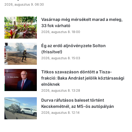
2026, augusztus 9. 06:30
Vasárnap még mérsékelt marad a meleg,
33 fok várható
2026, augusztus 8. 18:00
Ég az erdő aljnövényzete Solton
(frissítve!)
2026, augusztus 8. 15:03
Titkos szavazáson döntött a Tisza-
frakció: Baka Andrást jelölik köztársasági
elnöknek
2026, augusztus 8. 13:28
Durva ráfutásos baleset történt
Kecskemétnél, az M5-ös autópályán
2026, augusztus 8. 12:14