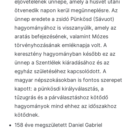
eljövetelének ünnepe, amely a húsvét utáni
ötvenedik napon kerül megünneplésre. Az
ünnep eredete a zsidó Pünkösd (Sávuot)
hagyományához is visszanyúlik, amely az
aratás befejezésének, valamint Mózes
törvényhozásának emléknapja volt. A
keresztény hagyományban később ez az
ünnep a Szentlélek kiáradásához és az
egyház születéséhez kapcsolódott. A
magyar népszokásokban is fontos szerepet
kapott: a pünkösdi királyválasztás, a
tűzugrás és a párválasztáshoz kötődő
hagyományok mind ehhez az időszakhoz
kötődnek.
158 éve megszületett Daniel Gabriel