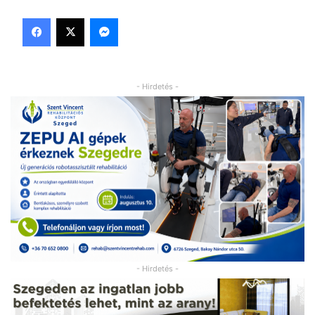
Facebook
X
Messenger
- Hirdetés -
- Hirdetés -