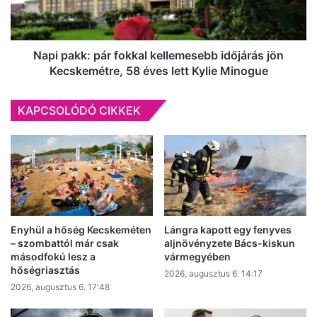
jön
Kecskemétre,
58
éves
Napi pakk: pár fokkal kellemesebb időjárás jön
lett
Kecskemétre, 58 éves lett Kylie Minogue
Kylie
Minogue
KAPCSOLÓDÓ CIKKEK
Enyhül a hőség Kecskeméten
Lángra kapott egy fenyves
– szombattól már csak
aljnövényzete Bács-kiskun
másodfokú lesz a
vármegyében
hőségriasztás
2026, augusztus 6. 14:17
2026, augusztus 6. 17:48