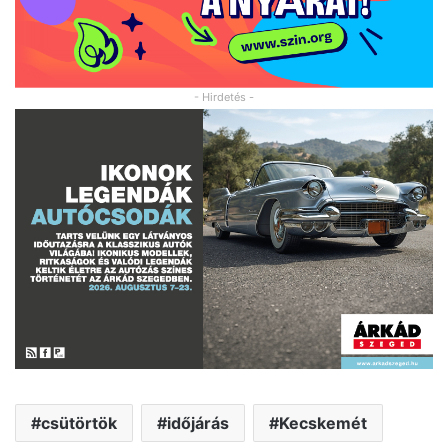
- Hirdetés -
csütörtök
időjárás
Kecskemét