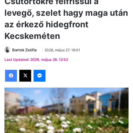
Csütörtökre felfrissül a
levegő, szelet hagy maga után
az érkező hidegfront
Kecskeméten
Bartok Zsófia
2026, május 27. 18:01
Last Updated: 2026, május 28. 12:52
Facebook
X
Messenger