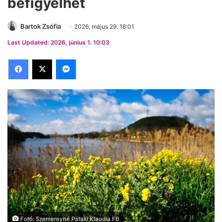
befigyelhet
Bartok Zsófia
2026, május 29. 18:01
Last Updated: 2026, június 1. 10:03
Facebook
X
Messenger
Fotó: Szemereyné Pataki Klaudia FB