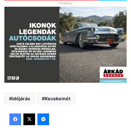
- Hirdetés -
időjárás
Kecskemét
Facebook
X
Messenger