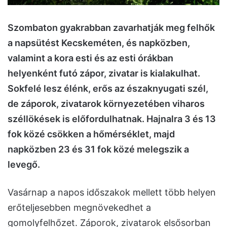
Szombaton gyakrabban zavarhatják meg felhők
a napsütést Kecskeméten, és napközben,
valamint a kora esti és az esti órákban
helyenként futó zápor, zivatar is kialakulhat.
Sokfelé lesz élénk, erős az északnyugati szél,
de záporok, zivatarok környezetében viharos
széllökések is előfordulhatnak. Hajnalra 3 és 13
fok közé csökken a hőmérséklet, majd
napközben 23 és 31 fok közé melegszik a
levegő.
Vasárnap a napos időszakok mellett több helyen
erőteljesebben megnövekedhet a
gomolyfelhőzet. Záporok, zivatarok elsősorban