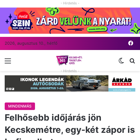
- Hirdetés -
Fa
2026, augusztus 10., hétfő
Menü
Switch
Ke
- Hirdetés -
MINDENMÁS
Felhősebb időjárás jön
Kecskemétre, egy-két zápor is