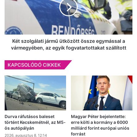
ütközött
össze
egymással
a
vármegyében,
az
egyik
Két szolgálati jármű ütközött össze egymással a
fogvatartottakat
vármegyében, az egyik fogvatartottakat szállított
szállított
KAPCSOLÓDÓ CIKKEK
Durva ráfutásos baleset
Magyar Péter bejelentette:
történt Kecskemétnél, az M5-
erre költi a kormány a 6000
ös autópályán
milliárd forint európai uniós
forrást
2026, augusztus 8. 12:14