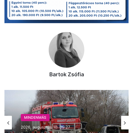
Bartok Zsófia
MINDENMÁS
2026, augusztus 10. 06:30
MINDENMÁS