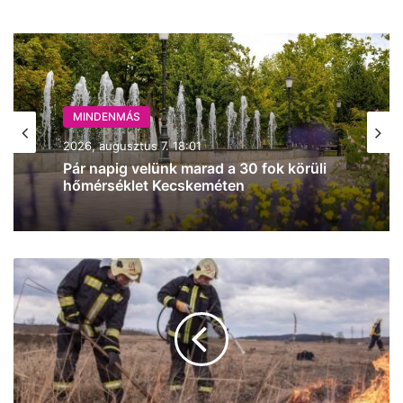
MINDENMÁS
2026, augusztus 7. 18:01
Pár napig velünk marad a 30 fok körüli
hőmérséklet Kecskeméten
Országos
tűzgyújtási
tilalom
lép
életbe
péntektől
a
hőség