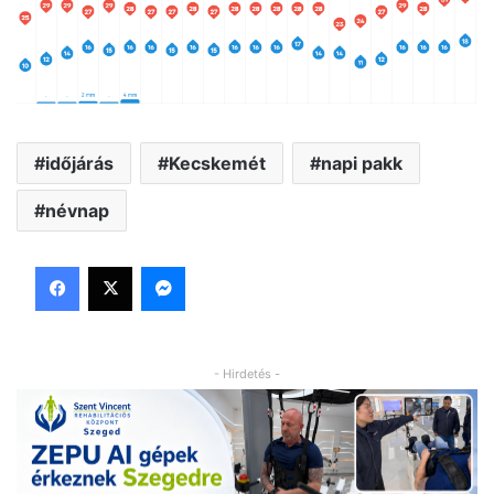
időjárás
Kecskemét
napi pakk
névnap
Facebook
X
Messenger
- Hirdetés -