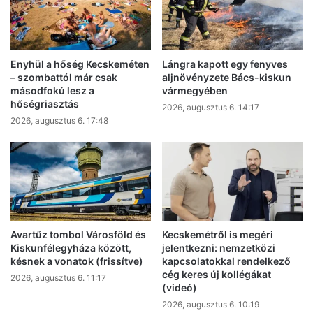
Enyhül a hőség Kecskeméten
Lángra kapott egy fenyves
– szombattól már csak
aljnövényzete Bács-kiskun
másodfokú lesz a
vármegyében
hőségriasztás
2026, augusztus 6. 14:17
2026, augusztus 6. 17:48
Avartűz tombol Városföld és
Kecskemétről is megéri
Kiskunfélegyháza között,
jelentkezni: nemzetközi
késnek a vonatok (frissítve)
kapcsolatokkal rendelkező
cég keres új kollégákat
2026, augusztus 6. 11:17
(videó)
2026, augusztus 6. 10:19