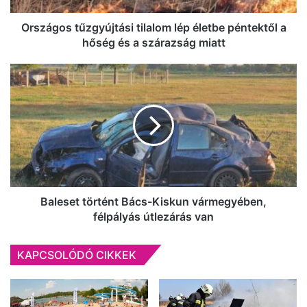
és
a
Országos tűzgyújtási tilalom lép életbe péntektől a
szárazság
hőség és a szárazság miatt
miatt
Baleset
történt
Bács-
Kiskun
vármegyében,
félpályás
útlezárás
van
Baleset történt Bács-Kiskun vármegyében,
félpályás útlezárás van
KAPCSOLÓDÓ CIKKEK