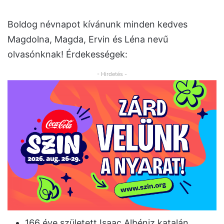
Boldog névnapot kívánunk minden kedves
Magdolna, Magda, Ervin és Léna nevű
olvasónknak! Érdekességek:
- Hirdetés -
166 éve született Isaac Albéniz katalán