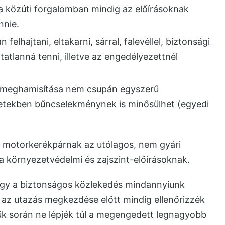
 a közúti forgalomban mindig az előírásoknak
nnie.
elhajtani, eltakarni, sárral, falevéllel, biztonsági
tlanná tenni, illetve az engedélyezettnél
y meghamisítása nem csupán egyszerű
etekben bűncselekménynek is minősülhet (egyedi
A motorkerékpárnak az utólagos, nem gyári
 a környezetvédelmi és zajszint-előírásoknak.
 hogy a biztonságos közlekedés mindannyiunk
 az utazás megkezdése előtt mindig ellenőrizzék
ük során ne lépjék túl a megengedett legnagyobb