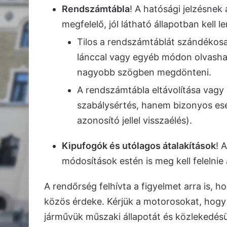
Rendszámtábla
! A hatósági jelzésnek
megfelelő, jól látható állapotban kell le
Tilos a rendszámtáblát szándékosan f
lánccal vagy egyéb módon olvashata
nagyobb szögben megdönteni.
A rendszámtábla eltávolítása vag
szabálysértés, hanem bizonyos es
azonosító jellel visszaélés).
Kipufogók és utólagos átalakítások
! 
módosítások estén is meg kell felelnie
A rendőrség felhívta a figyelmet arra is,
közös érdeke. Kérjük a motorosokat, hogy
járművük műszaki állapotát és közlekedés