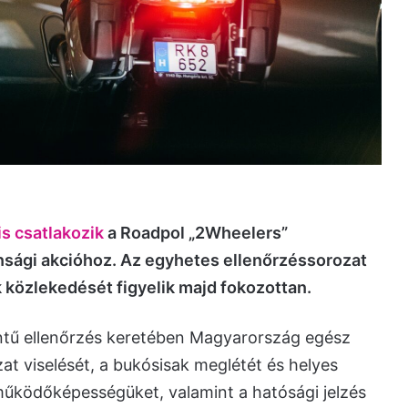
s csatlakozik
a Roadpol „2Wheelers”
sági akcióhoz. Az egyhetes ellenőrzéssorozat
 közlekedését figyelik majd fokozottan.
intű ellenőrzés keretében Magyarország egész
zat viselését, a bukósisak meglétét és helyes
működőképességüket, valamint a hatósági jelzés