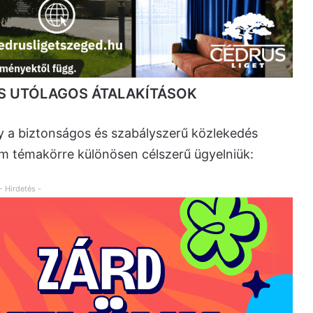
S UTÓLAGOS ÁTALAKÍTÁSOK
y a biztonságos és szabályszerű közlekedés
m témakörre különösen célszerű ügyelniük:
- Hirdetés -