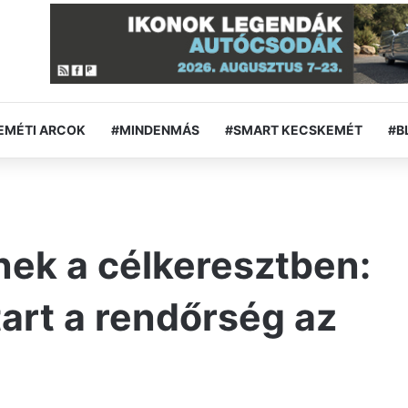
EMÉTI ARCOK
#MINDENMÁS
#SMART KECSKEMÉT
#B
nek a célkeresztben:
tart a rendőrség az