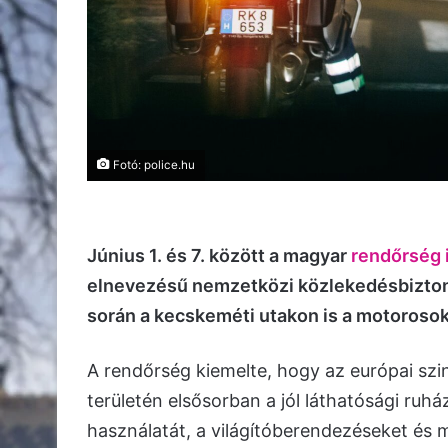
Fotó: police.hu
Június 1. és 7. között a magyar
rendőrség i
elnevezésű nemzetközi közlekedésbizton
során a kecskeméti utakon is a motorosok
A rendőrség kiemelte, hogy az európai sz
területén elsősorban a jól láthatósági ruhá
használatát, a világítóberendezéseket és 