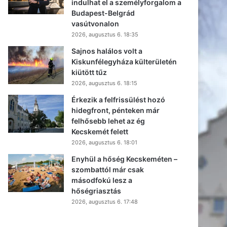
indulhat el a személyforgalom a
Budapest-Belgrád
vasútvonalon
2026, augusztus 6. 18:35
Sajnos halálos volt a
Kiskunfélegyháza külterületén
kiütött tűz
2026, augusztus 6. 18:15
Érkezik a felfrissülést hozó
hidegfront, pénteken már
felhősebb lehet az ég
Kecskemét felett
2026, augusztus 6. 18:01
Enyhül a hőség Kecskeméten –
szombattól már csak
másodfokú lesz a
hőségriasztás
2026, augusztus 6. 17:48