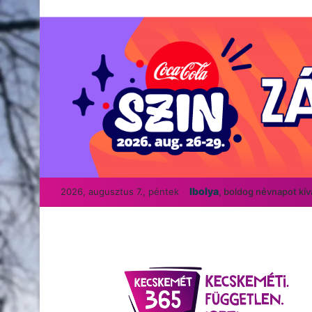
Ibolya
2026, augusztus 7., péntek
, boldog névnapot kí