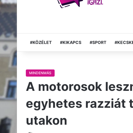
#KÖZÉLET
#KIKAPCS
#SPORT
#KECSK
MINDENMÁS
A motorosok lesz
egyhetes razziát 
utakon