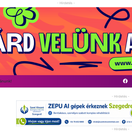
- Hirdetés -
F
vánunk!
- Hirdetés -
- Hirdetés -