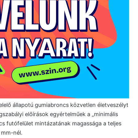
lelő állapotú gumiabroncs közvetlen életveszélyt
gszabályi előírások egyértelműek a „minimális
cs futófelület mintázatának magassága a teljes
6 mm-nél.