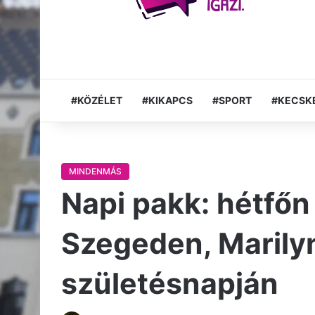
#KÖZÉLET
#KIKAPCS
#SPORT
#KECSK
MINDENMÁS
Napi pakk: hétfőn 
Szegeden, Marily
születésnapján