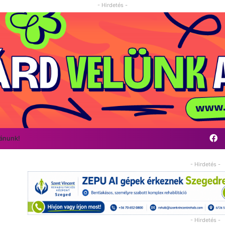
- Hirdetés -
F
vánunk!
- Hirdetés -
- Hirdetés -