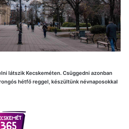
etelni látszik Kecskeméten. Csüggedni azonban
rongós hétfő reggel, készültünk névnaposokkal