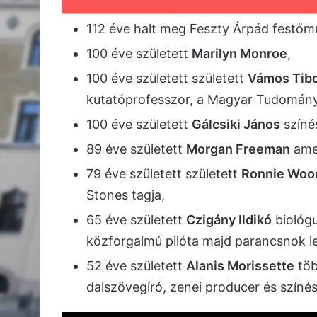
112 éve halt meg Feszty Árpád festőm
100 éve született
Marilyn Monroe
,
100 éve született született
Vámos Tib
kutatóprofesszor, a Magyar Tudomány
100 éve született
Gálcsiki János
színé
89 éve született
Morgan Freeman
amer
79 éve született született
Ronnie Woo
Stones tagja,
65 éve született
Czigány Ildikó
biológu
közforgalmú pilóta majd parancsnok le
52 éve született
Alanis Morissette
töb
dalszövegíró, zenei producer és színé