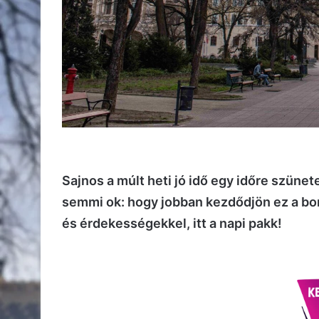
Sajnos a múlt heti jó idő egy időre szün
semmi ok: hogy jobban kezdődjön ez a bo
és érdekességekkel, itt a napi pakk!