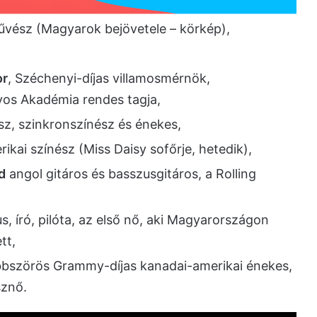
űvész (Magyarok bejövetele – körkép),
or
, Széchenyi-díjas villamosmérnök,
os Akadémia rendes tagja,
sz, szinkronszínész és énekes,
ikai színész (Miss Daisy sofőrje, hetedik),
d
angol gitáros és basszusgitáros, a Rolling
s, író, pilóta, az első nő, aki Magyarországon
tt,
bszörös Grammy-díjas kanadai-amerikai énekes,
sznő.