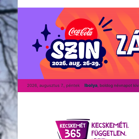
Ibolya
2026, augusztus 7., péntek
, boldog névnapot kí