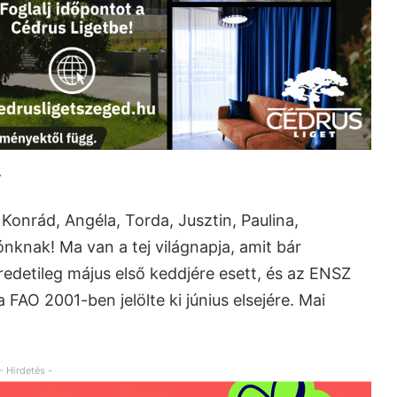
A
onrád, Angéla, Torda, Jusztin, Paulina,
nknak! Ma van a tej világnapja, amit bár
detileg május első keddjére esett, és az ENSZ
FAO 2001-ben jelölte ki június elsejére. Mai
- Hirdetés -