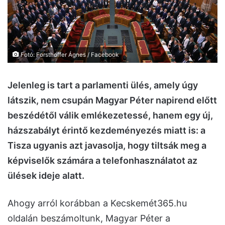
Fotó: Forsthoffer Ágnes / Facebook
Jelenleg is tart a parlamenti ülés, amely úgy
látszik, nem csupán Magyar Péter napirend előtt
beszédétől válik emlékezetessé, hanem egy új,
házszabályt érintő kezdeményezés miatt is: a
Tisza ugyanis azt javasolja, hogy tiltsák meg a
képviselők számára a telefonhasználatot az
ülések ideje alatt.
Ahogy arról korábban a Kecskemét365.hu
oldalán beszámoltunk, Magyar Péter a