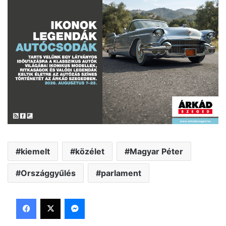
kiemelt
közélet
Magyar Péter
Országgyűlés
parlament
Facebook
X
Messenger