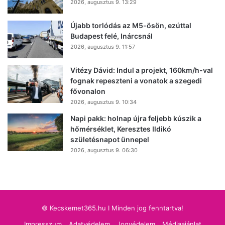
2026, augusztus 9. 13:29
Újabb torlódás az M5-ösön, ezúttal
Budapest felé, Inárcsnál
2026, augusztus 9. 11:57
Vitézy Dávid: Indul a projekt, 160km/h-val
fognak repeszteni a vonatok a szegedi
fővonalon
2026, augusztus 9. 10:34
Napi pakk: holnap újra feljebb kúszik a
hőmérséklet, Keresztes Ildikó
születésnapot ünnepel
2026, augusztus 9. 06:30
© Kecskemet365.hu I Minden jog fenntartva!
Impresszum
Adatvédelem
Jogvédelem
Médiaajánlat