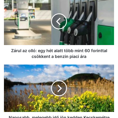
az
olló:
egy
hét
alatt
több
mint
60
forinttal
Zárul az olló: egy hét alatt több mint 60 forinttal
csökkent
csökkent a benzin piaci ára
a
benzin
Naposabb,
piaci
melegebb
ára
idő
jön
kedden
Kecskemétre
Naposabb, melegebb idő jön kedden Kecskemétre