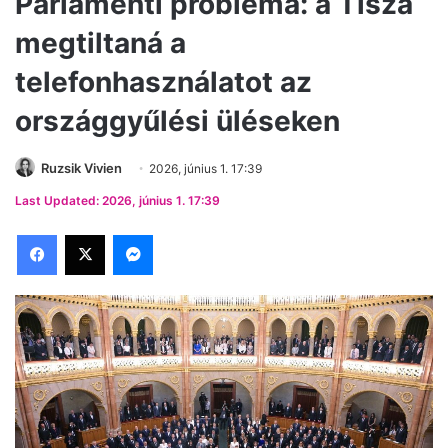
Parlamenti probléma: a Tisza
megtiltaná a
telefonhasználatot az
országgyűlési üléseken
Ruzsik Vivien
2026, június 1. 17:39
Last Updated: 2026, június 1. 17:39
Facebook
X
Messenger