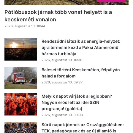
Pótlóbuszok járnak több vonat helyett is a
kecskeméti vonalon
2026, augusztus 10. 10:44
Rendeződni látszik az energia-helyzet:
újra termelni kezd a Paksi Atomerőmű
hármas turbinája
2026, augusztus 10. 10:36
Baleset történt Kecskeméten, félpályán
halad a forgalom
2026, augusztus 10. 09:27
Melyik napot várjátok a legjobban?
Nagyon erős lett az idei SZIN
programja! (galéria)
2026, augusztus 10. 09:03
Sűrű napok jönnek az Országgyűlésben:
TEK, pedagógusok és az új államfő is