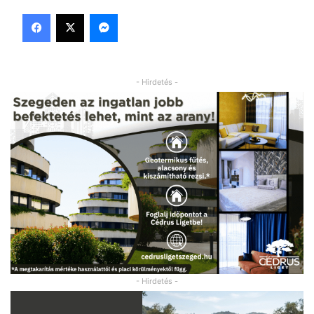
Facebook
X
Messenger
- Hirdetés -
- Hirdetés -