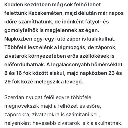
Kedden kezdetben még sok felhő lehet
felettünk Kecskeméten, majd délután már napos
időre számíthatunk, de időnként fátyol- és
gomolyfelhők is megjelennek az égen.
Napközben egy-egy futó zápor is kialakulhat.
Többfelé lesz élénk a légmozgás, de záporok,
zivatarok környezetében erős széllökések is
előfordulhatnak. A legalacsonyabb hőmérséklet
8 és 16 fok között alakul, majd napközben 23 és
29 fok közé melegszik a levegő.
Szerdán nyugat felől egyre többfelé
megnövekszik majd a felhőzet és esőre,
záporokra, zivatarokra is számítani kell,
helyenként hevesebb zivatarok is kialakulhatnak.