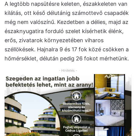
A legtöbb napsütésre keleten, északkeleten van
kilátás, ott késő délutánig számottevő csapadék
még nem valószínű. Kezdetben a délies, majd az
északnyugatira forduló szelet kísérhetik élénk,
erős, zivatarok környezetében viharos
széllökések. Hajnalra 9 és 17 fok közé csökken a
hőmérséklet, délután pedig 26 fokot mérhetünk.
- Hirdetés -