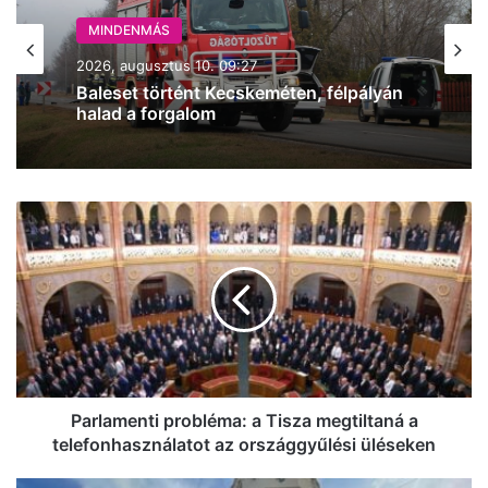
MINDENMÁS
MINDENMÁS
2026, augusztus 10. 09:27
2026, augusztus 10. 06:30
Baleset történt Kecskeméten, félpályán
halad a forgalom
Parlamenti
Napi pakk: Ismét 36 fok lesz, 40 éves
probléma:
lett a Hungaroring
a
Tisza
megtiltaná
a
telefonhasználatot
az
országgyűlési
üléseken
Parlamenti probléma: a Tisza megtiltaná a
telefonhasználatot az országgyűlési üléseken
Napi