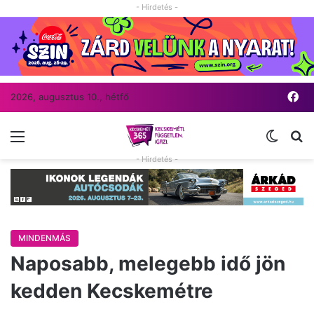
- Hirdetés -
Fa
2026, augusztus 10., hétfő
Menü
Switch
Ke
- Hirdetés -
MINDENMÁS
Naposabb, melegebb idő jön
kedden Kecskemétre