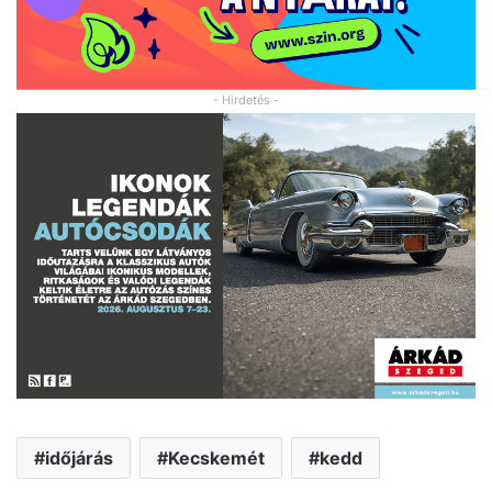
- Hirdetés -
időjárás
Kecskemét
kedd