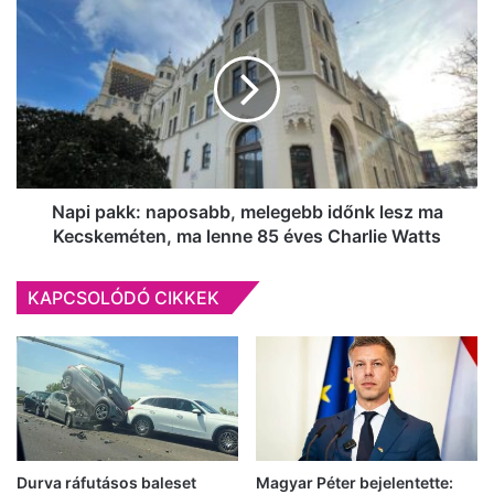
pakk:
naposabb,
melegebb
időnk
lesz
ma
Kecskeméten,
ma
lenne
Napi pakk: naposabb, melegebb időnk lesz ma
85
Kecskeméten, ma lenne 85 éves Charlie Watts
éves
Charlie
KAPCSOLÓDÓ CIKKEK
Watts
Durva ráfutásos baleset
Magyar Péter bejelentette: