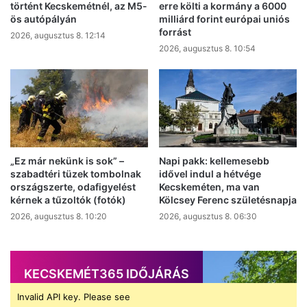
történt Kecskemétnél, az M5-
erre költi a kormány a 6000
ös autópályán
milliárd forint európai uniós
forrást
2026, augusztus 8. 12:14
2026, augusztus 8. 10:54
„Ez már nekünk is sok” –
Napi pakk: kellemesebb
szabadtéri tüzek tombolnak
idővel indul a hétvége
országszerte, odafigyelést
Kecskeméten, ma van
kérnek a tűzoltók (fotók)
Kölcsey Ferenc születésnapja
2026, augusztus 8. 10:20
2026, augusztus 8. 06:30
KECSKEMÉT365 IDŐJÁRÁS
Invalid API key. Please see