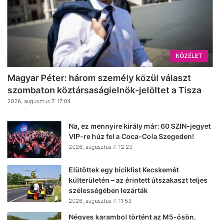
KÖZÉLET
Magyar Péter: három személy közül választ
szombaton köztársaságielnök-jelöltet a Tisza
2026, augusztus 7. 17:04
Na, ez mennyire király már: 60 SZIN-jegyet
VIP-re húz fel a Coca-Cola Szegeden!
2026, augusztus 7. 12:29
Elütöttek egy biciklist Kecskemét
külterületén – az érintett útszakaszt teljes
szélességében lezárták
2026, augusztus 7. 11:53
Négyes karambol történt az M5-ösön,