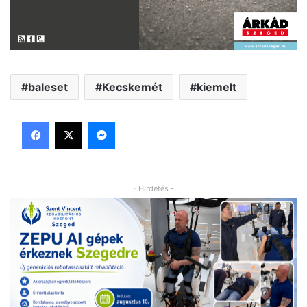
baleset
Kecskemét
kiemelt
Facebook
X
Messenger
- Hirdetés -