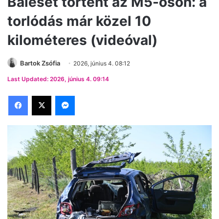
Baleset történt az M5-ösön: a
torlódás már közel 10
kilométeres (videóval)
Bartok Zsófia
2026, június 4. 08:12
Last Updated: 2026, június 4. 09:14
Facebook
X
Messenger