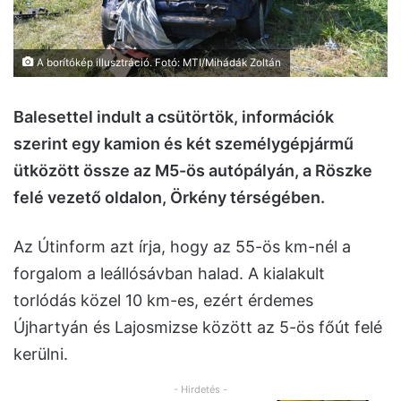
A borítókép illusztráció. Fotó: MTI/Mihádák Zoltán
Balesettel indult a csütörtök, információk
szerint egy kamion és két személygépjármű
ütközött össze az M5-ös autópályán, a Röszke
felé vezető oldalon, Örkény térségében.
Az Útinform azt írja, hogy az 55-ös km-nél a
forgalom a leállósávban halad. A kialakult
torlódás közel 10 km-es, ezért érdemes
Újhartyán és Lajosmizse között az 5-ös főút felé
kerülni.
- Hirdetés -