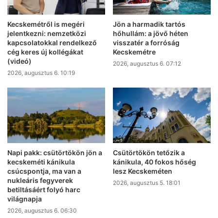
Kecskemétről is megéri
Jön a harmadik tartós
jelentkezni: nemzetközi
hőhullám: a jövő héten
kapcsolatokkal rendelkező
visszatér a forróság
cég keres új kollégákat
Kecskemétre
(videó)
2026, augusztus 6. 07:12
2026, augusztus 6. 10:19
Napi pakk: csütörtökön jön a
Csütörtökön tetőzik a
kecskeméti kánikula
kánikula, 40 fokos hőség
csúcspontja, ma van a
lesz Kecskeméten
nukleáris fegyverek
2026, augusztus 5. 18:01
betiltásáért folyó harc
világnapja
2026, augusztus 6. 06:30