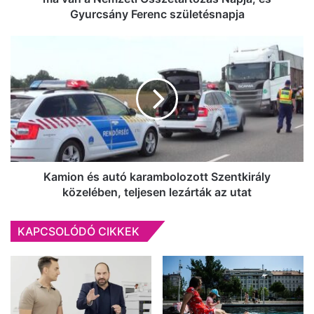
Összetartozás
Gyurcsány Ferenc születésnapja
Napja,
és
Kamion
Gyurcsány
és
Ferenc
autó
születésnapja
karambolozott
Szentkirály
közelében,
teljesen
lezárták
az
utat
Kamion és autó karambolozott Szentkirály
közelében, teljesen lezárták az utat
KAPCSOLÓDÓ CIKKEK