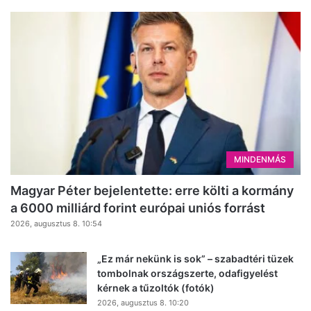
MINDENMÁS
Magyar Péter bejelentette: erre költi a kormány
a 6000 milliárd forint európai uniós forrást
2026, augusztus 8. 10:54
„Ez már nekünk is sok” – szabadtéri tüzek
tombolnak országszerte, odafigyelést
kérnek a tűzoltók (fotók)
2026, augusztus 8. 10:20