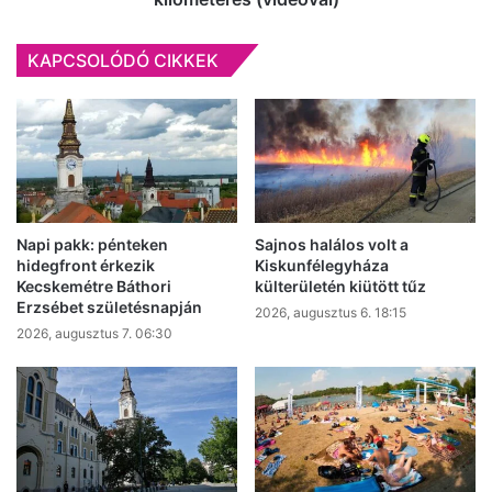
(videóval)
KAPCSOLÓDÓ CIKKEK
Napi pakk: pénteken
Sajnos halálos volt a
hidegfront érkezik
Kiskunfélegyháza
Kecskemétre Báthori
külterületén kiütött tűz
Erzsébet születésnapján
2026, augusztus 6. 18:15
2026, augusztus 7. 06:30