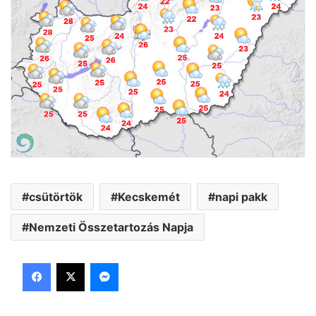
csütörtök
Kecskemét
napi pakk
Nemzeti Összetartozás Napja
Facebook
X
Messenger