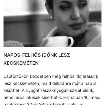
NAPOS-FELHŐS IDŐNK LESZ
KECSKEMÉTEN
Csütörtökön kezdetben még felhős időjárásunk
lesz Kecskeméten, majd délutánra már a nap is
kisüthet. A nyugati-északnyugati szelet élénk,
néhol erős lökések kísérhetik. Hajnalban 16, majd
napközben 20 és 28 fok között alakul a