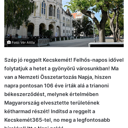
Fotó: Vér Attila
Szép jó reggelt Kecskemét! Felhős-napos idővel
folytatjuk a hetet a gyönyörű városunkban! Ma
van a Nemzeti Összetartozás Napja, hiszen
napra pontosan 106 éve írták alá a trianoni
békeszerződést, melynek értelmében
Magyarország elvesztette területének
kétharmad részét! Indítsd a reggelt a
Kecskemét365-tel, no meg a legfontosabb