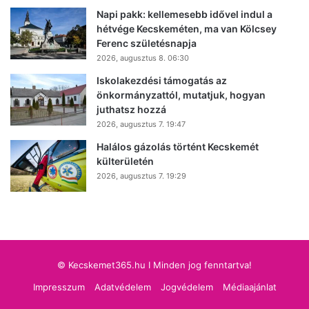
Napi pakk: kellemesebb idővel indul a
hétvége Kecskeméten, ma van Kölcsey
Ferenc születésnapja
2026, augusztus 8. 06:30
Iskolakezdési támogatás az
önkormányzattól, mutatjuk, hogyan
juthatsz hozzá
2026, augusztus 7. 19:47
Halálos gázolás történt Kecskemét
külterületén
2026, augusztus 7. 19:29
© Kecskemet365.hu I Minden jog fenntartva!
Impresszum
Adatvédelem
Jogvédelem
Médiaajánlat