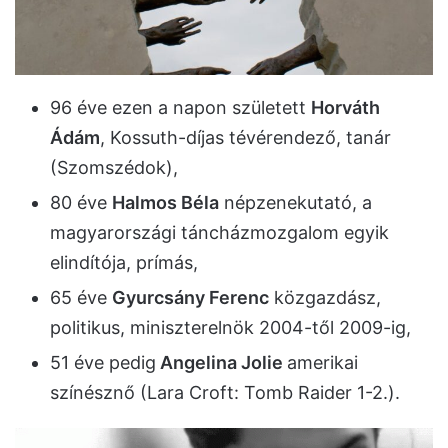
96 éve ezen a napon született
Horváth
Ádám
, Kossuth-díjas tévérendező, tanár
(Szomszédok),
80 éve
Halmos Béla
népzenekutató, a
magyarországi táncházmozgalom egyik
elindítója, prímás,
65 éve
Gyurcsány Ferenc
közgazdász,
politikus, miniszterelnök 2004-től 2009-ig,
51 éve pedig
Angelina Jolie
amerikai
színésznő (Lara Croft: Tomb Raider 1-2.).