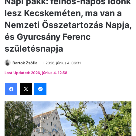
Napi pakk: felhős-napos időnk
lesz Kecskeméten, ma van a
Nemzeti Összetartozás Napja,
és Gyurcsány Ferenc
születésnapja
Bartok Zsófia
2026, június 4. 06:31
Last Updated: 2026, június 4. 12:58
Facebook
X
Messenger