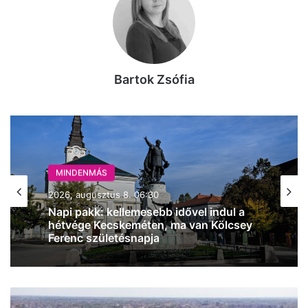
Bartok Zsófia
MINDENMÁS
2026, augusztus 7. 19:29
Halálos gázolás történt Kecskemét
külterületén
Felhős-
napos