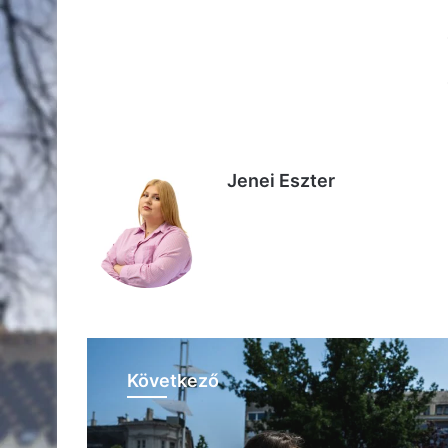
Ma van a pedagógusnap, ezúton köszön
132 éve megszületett Boncza Berta (Cs
68 éve megszületett Prince, Oscar-, 
zenész, énekes és dalszövegíró.