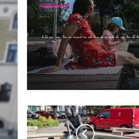
VISSZATÉR A NAPOS, NYÁRIAS IDŐ
A szombat még csapadékosan indult, de a
hangulatban fog telni Kecskeméten. Vasár
derült, napsütéses égboltra és magas UV 