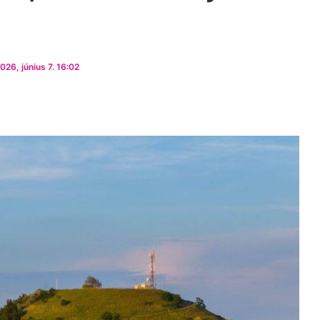
EMÉTI ARCOK
#MINDENMÁS
#SMART KECSKEMÉT
#B
uk, mire készülj ma
26, június 7. 16:02