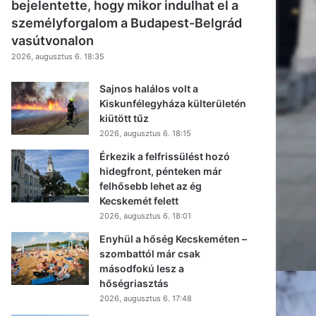
KÖZÉLET
Vitézy Dávid Szabadkán járt, és
bejelentette, hogy mikor indulhat el a
személyforgalom a Budapest-Belgrád
vasútvonalon
2026, augusztus 6. 18:35
Sajnos halálos volt a
Kiskunfélegyháza külterületén
kiütött tűz
2026, augusztus 6. 18:15
Érkezik a felfrissülést hozó