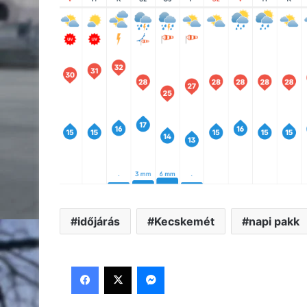
MAI NÉVNAPOSOK ÉS ÉRDEKESSÉG
Nagyon boldog névnapot kívánunk minden
Érdekességek: