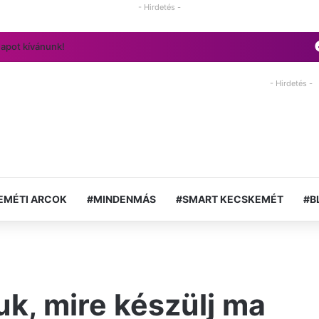
- Hirdetés -
napot kívánunk!
- Hirdetés -