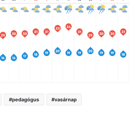
EK
 Róbert és Nándor nevű olvasónknak!
- Hirdetés -