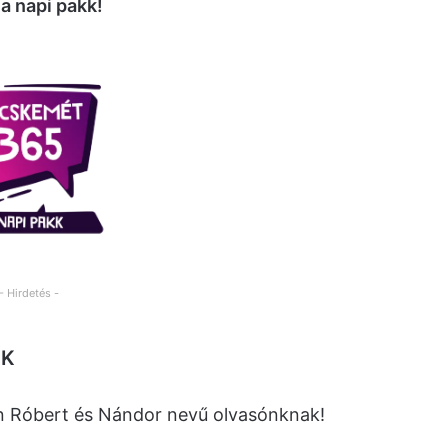
szöntjük a pedagógusokat, hiszen ma van a
n tanár, óvónő és nevelő áldozatos munkáját! A
yog: a borongósabb idő után ma már napos,
ünk. Ahogy minden nap, most is
a napi pakk!