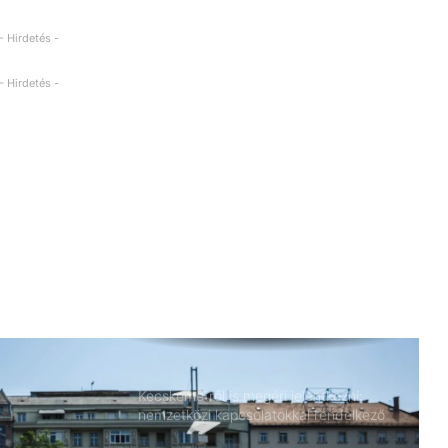
tjük mi is a nevelőket, óvónőket, tanárokat!
inszka) költő, Ady Endre felesége.
Golden Globe- és hétszeres Grammy-díjas amerikai