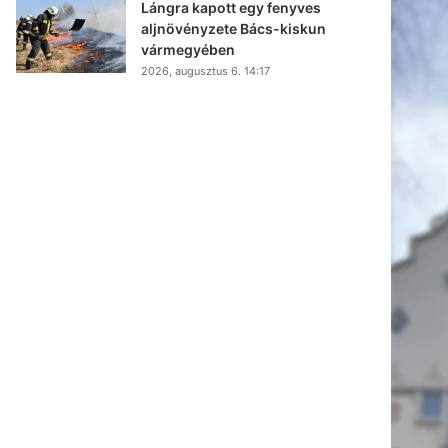
hidegfront, pénteken már
felhősebb lehet az ég
Kecskemét felett
2026, augusztus 6. 18:01
Enyhül a hőség Kecskeméten –
szombattól már csak
másodfokú lesz a
hőségriasztás
2026, augusztus 6. 17:48
Lángra kapott egy fenyves
aljnövényzete Bács-kiskun
vármegyében
2026, augusztus 6. 14:17