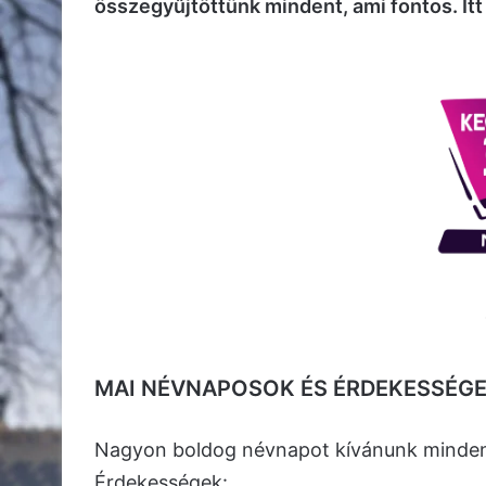
Fotó: kecskemet.imami.hu
Vasárnapi napi pakkunkban először is kö
pedagógusnap! Ezúton is köszönjük minde
jó hírünk az, hogy az időjárás ránk mosol
kellemesen nyárias vasárnapra készülhet
összegyűjtöttünk mindent, ami fontos. Itt 