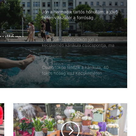
JÁRÁS
 hétvége második napja már sokkal nyáriasabb
nap városunkban akár 30 fok is lehet, miközben
sugárzásra számíthatunk.