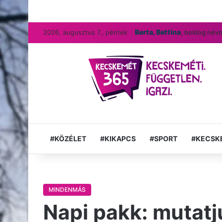
Berta, Bettina
2026, augusztus 7., péntek
, boldog név