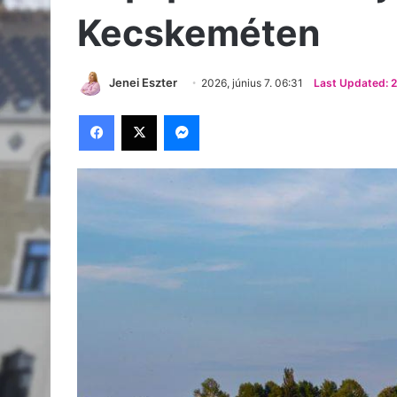
#KÖZÉLET
#KIKAPCS
#SPORT
#KECSK
MINDENMÁS
Napi pakk: mutatj
Kecskeméten
Jenei Eszter
2026, június 7. 06:31
Last Updated: 20
Facebook
X
Messenger