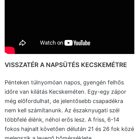
VISSZATÉR A NAPSÜTÉS KECSKEMÉTRE
Pénteken túlnyomóan napos, gyengén felhős
időre van kilátás Kecskeméten. Egy-egy zápor
még előfordulhat, de jelentősebb csapadékra
nem kell számítanunk. Az északnyugati szél
többfelé élénk, néhol erős lesz. A friss, 6-14
fokos hajnalt követően délután 21 és 26 fok közé
melegszik a levegő hőmérséklete.