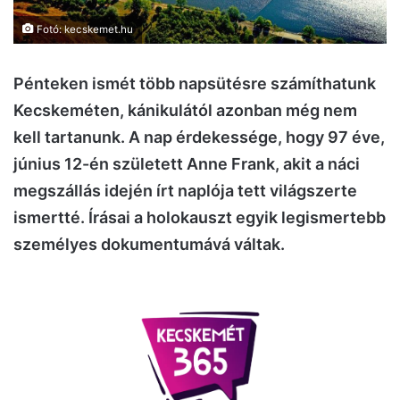
Fotó: kecskemet.hu
Pénteken ismét több napsütésre számíthatunk
Kecskeméten, kánikulától azonban még nem
kell tartanunk. A nap érdekessége, hogy 97 éve,
június 12-én született Anne Frank, akit a náci
megszállás idején írt naplója tett világszerte
ismertté. Írásai a holokauszt egyik legismertebb
személyes dokumentumává váltak.