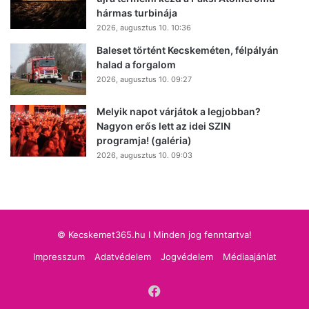
hármas turbinája
2026, augusztus 10. 10:36
Baleset történt Kecskeméten, félpályán
halad a forgalom
2026, augusztus 10. 09:27
Melyik napot várjátok a legjobban?
Nagyon erős lett az idei SZIN
programja! (galéria)
2026, augusztus 10. 09:03
© Kecskemet365.hu I Minden jog fenntartva!
Impresszum
Adatvédelem
Jogvédelem
Médiaajánlat
Facebook