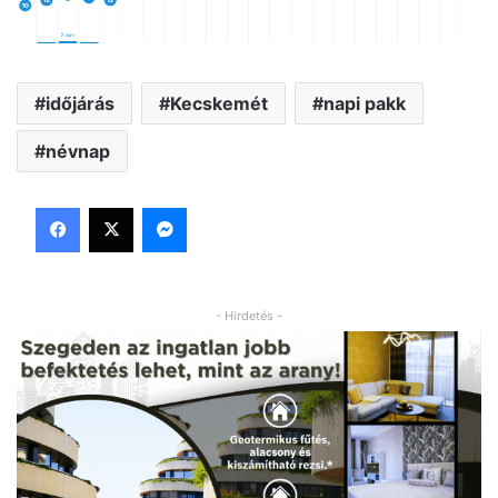
időjárás
Kecskemét
napi pakk
névnap
Facebook
X
Messenger
- Hirdetés -