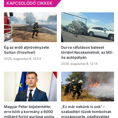
KAPCSOLÓDÓ CIKKEK
vidéki
nagyvárosok
Ég az erdő aljnövényzete
Durva ráfutásos baleset
Solton (frissítve!)
történt Kecskemétnél, az M5-
ös autópályán
2026, augusztus 8. 15:03
2026, augusztus 8. 12:14
Magyar Péter bejelentette:
„Ez már nekünk is sok” –
erre költi a kormány a 6000
szabadtéri tüzek tombolnak
milliárd forint európai uniós
országszerte, odafigyelést