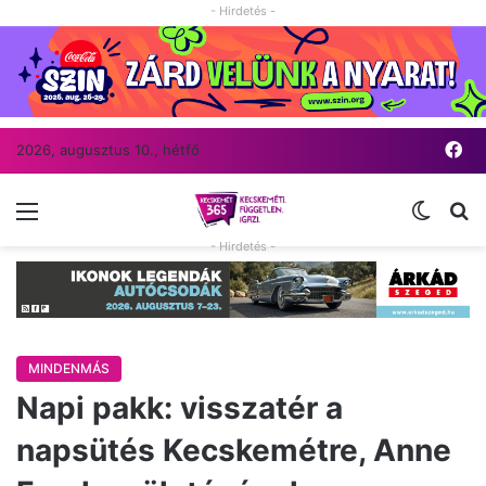
- Hirdetés -
Fa
2026, augusztus 10., hétfő
Menü
Switch
Ke
- Hirdetés -
MINDENMÁS
Napi pakk: visszatér a
napsütés Kecskemétre, Anne