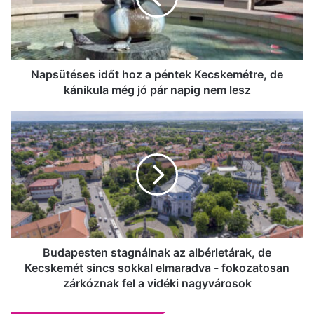
Kecskemétre,
de
kánikula
még
jó
Napsütéses időt hoz a péntek Kecskemétre, de
pár
kánikula még jó pár napig nem lesz
napig
nem
Budapesten
lesz
stagnálnak
az
albérletárak,
de
Kecskemét
sincs
sokkal
elmaradva
-
Budapesten stagnálnak az albérletárak, de
fokozatosan
Kecskemét sincs sokkal elmaradva - fokozatosan
zárkóznak
zárkóznak fel a vidéki nagyvárosok
fel
a