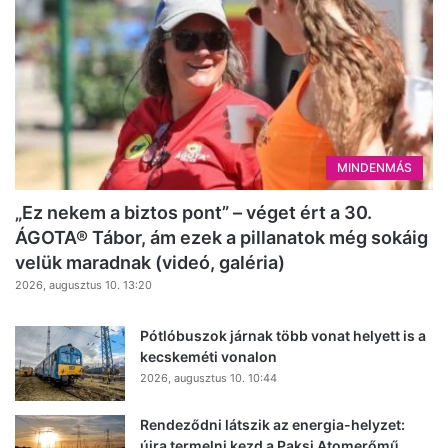
MINDENMÁS
„Ez nekem a biztos pont” – véget ért a 30.
ÁGOTA® Tábor, ám ezek a pillanatok még sokáig
velük maradnak (videó, galéria)
2026, augusztus 10. 13:20
Pótlóbuszok járnak több vonat helyett is a
kecskeméti vonalon
2026, augusztus 10. 10:44
Rendeződni látszik az energia-helyzet:
újra termelni kezd a Paksi Atomerőmű