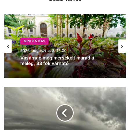
MINDENMÁS
2026, augusztus 8. 15:03
Ég az erdő aljnövényzete Solton
(frissítve!)
Vasárnap
változékony
időjárás
érkezik
Kecskemétre