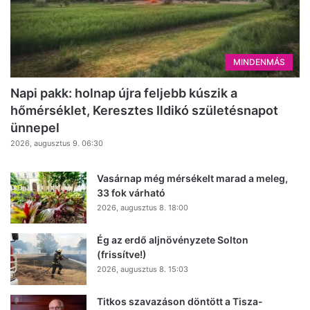
MINDENMÁS
Napi pakk: holnap újra feljebb kúszik a
hőmérséklet, Keresztes Ildikó születésnapot
ünnepel
2026, augusztus 9. 06:30
Vasárnap még mérsékelt marad a meleg,
33 fok várható
2026, augusztus 8. 18:00
Ég az erdő aljnövényzete Solton
(frissítve!)
2026, augusztus 8. 15:03
Titkos szavazáson döntött a Tisza-