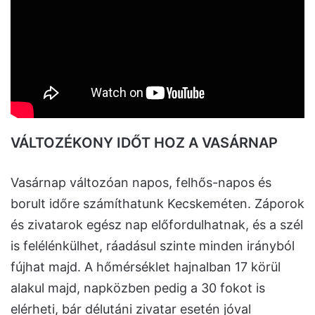
VÁLTOZÉKONY IDŐT HOZ A VASÁRNAP
Vasárnap változóan napos, felhős-napos és
borult időre számíthatunk Kecskeméten. Záporok
és zivatarok egész nap előfordulhatnak, és a szél
is felélénkülhet, ráadásul szinte minden irányból
fújhat majd. A hőmérséklet hajnalban 17 körül
alakul majd, napközben pedig a 30 fokot is
elérheti, bár délutáni zivatar esetén jóval