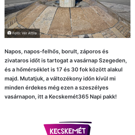
Fotó: Vér Attila
Napos, napos-felhős, borult, záporos és
zivataros időt is tartogat a vasárnap Szegeden,
és a hőmérséklet is 17 és 30 fok között alakul
majd. Mutatjuk, a változékony időn kívül mi
minden érdekes még ezen a szeszélyes
vasárnapon, itt a Kecskemét365 Napi pakk!