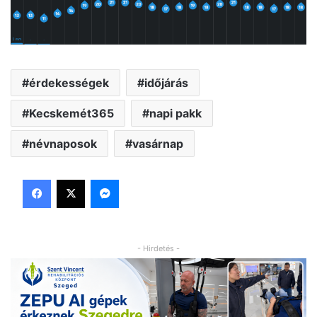
érdekességek
időjárás
Kecskemét365
napi pakk
névnaposok
vasárnap
Facebook
X
Messenger
- Hirdetés -