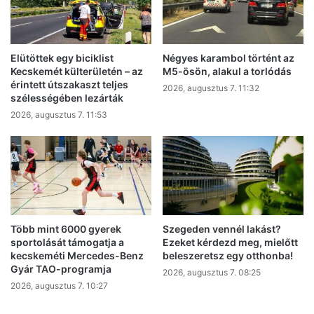
Elütöttek egy biciklist
Négyes karambol történt az
Kecskemét külterületén – az
M5-ösön, alakul a torlódás
érintett útszakaszt teljes
2026, augusztus 7. 11:32
szélességében lezárták
2026, augusztus 7. 11:53
Több mint 6000 gyerek
Szegeden vennél lakást?
sportolását támogatja a
Ezeket kérdezd meg, mielőtt
kecskeméti Mercedes-Benz
beleszeretsz egy otthonba!
Gyár TAO-programja
2026, augusztus 7. 08:25
2026, augusztus 7. 10:27