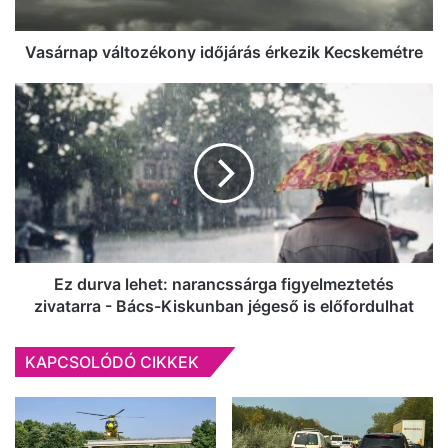
Vasárnap változékony időjárás érkezik Kecskemétre
Ez
durva
lehet:
narancssárga
figyelmeztetés
zivatarra
-
Bács-
Kiskunban
jégeső
Ez durva lehet: narancssárga figyelmeztetés
is
zivatarra - Bács-Kiskunban jégeső is előfordulhat
előfordulhat
KAPCSOLÓDÓ CIKKEK