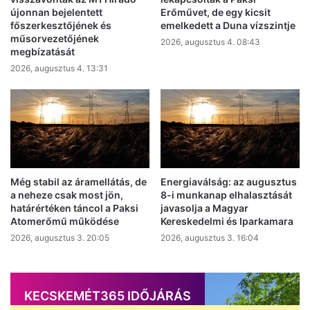
újonnan bejelentett
Erőművet, de egy kicsit
főszerkesztőjének és
emelkedett a Duna vízszintje
műsorvezetőjének
2026, augusztus 4. 08:43
megbízatását
2026, augusztus 4. 13:31
Még stabil az áramellátás, de
Energiaválság: az augusztus
a neheze csak most jön,
8-i munkanap elhalasztását
határértéken táncol a Paksi
javasolja a Magyar
Atomerőmű működése
Kereskedelmi és Iparkamara
2026, augusztus 3. 20:05
2026, augusztus 3. 16:04
KECSKEMÉT365 IDŐJÁRÁS