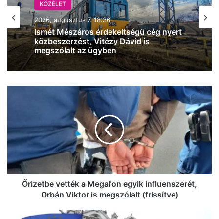
KÖZÉLET
2026, augusztus 7. 17:04
KÖZÉLET
Magyar Péter: három személy közül
2026, augusztus 7. 18:36
választ szombaton köztársaságielnök-
jelöltet a Tisza
Őrizetbe
Ismét Mészáros érdekeltségű cég nyert
vették
közbeszerzést, Vitézy Dávid is
a
megszólalt az ügyben
Megafon
egyik
influenszerét,
Orbán
Viktor
is
megszólalt
Őrizetbe vették a Megafon egyik influenszerét,
(frissítve)
Orbán Viktor is megszólalt (frissítve)
Rendkívüli