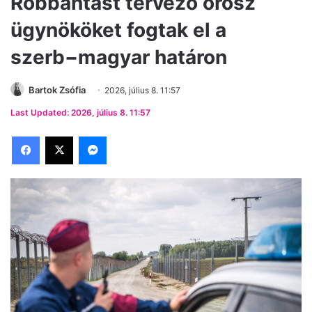
Robbantást tervező orosz
ügynököket fogtak el a
szerb−magyar határon
Bartok Zsófia
2026, július 8. 11:57
Last Updated: 2026, július 8. 11:57
Facebook
X
Messenger