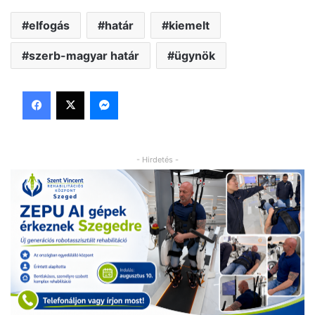
elfogás
határ
kiemelt
szerb-magyar határ
ügynök
Facebook
X
Messenger
- Hirdetés -