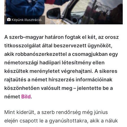
Képünk illusztráció.
A szerb–magyar határon fogtak el két, az orosz
titkosszolgálat által beszervezett ügynököt,
akik robbanószerkezettel a csomagjukban egy
németországi hadiipari létesítmény ellen
készültek merényletet végrehajtani. A sikeres
rajtaütés a német hírszerzés információinak
köszönhetően valósult meg – jelentette be a
német
Bild
.
Mint kiderült, a szerb rendőrség még június
elején csapott le a gyanúsítottakra, akik a náluk