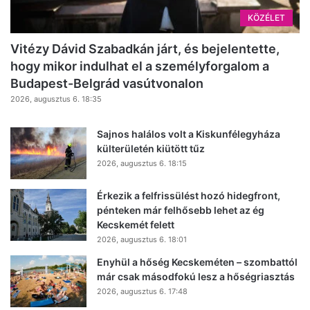
KÖZÉLET
Vitézy Dávid Szabadkán járt, és bejelentette,
hogy mikor indulhat el a személyforgalom a
Budapest-Belgrád vasútvonalon
2026, augusztus 6. 18:35
Sajnos halálos volt a Kiskunfélegyháza
külterületén kiütött tűz
2026, augusztus 6. 18:15
Érkezik a felfrissülést hozó hidegfront,
pénteken már felhősebb lehet az ég
Kecskemét felett
2026, augusztus 6. 18:01
Enyhül a hőség Kecskeméten – szombattól
már csak másodfokú lesz a hőségriasztás
2026, augusztus 6. 17:48