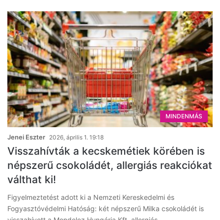
MINDENMÁS
Jenei Eszter
2026, április 1. 19:18
Visszahívták a kecskemétiek körében is
népszerű csokoládét, allergiás reakciókat
válthat ki!
Figyelmeztetést adott ki a Nemzeti Kereskedelmi és
Fogyasztóvédelmi Hatóság: két népszerű Milka csokoládét is
visszahívott a Mondelez Hungária Kft. allergiás…