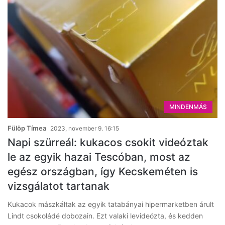
MINDENMÁS
Fülöp Tímea
2023, november 9. 16:15
Napi szürreál: kukacos csokit videóztak
le az egyik hazai Tescóban, most az
egész országban, így Kecskeméten is
vizsgálatot tartanak
Kukacok mászkáltak az egyik tatabányai hipermarketben árult
Lindt csokoládé dobozain. Ezt valaki levideózta, és kedden