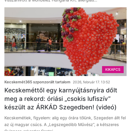
KIKAPCS
Kecskemét365 szponzorált tartalom
2026, február 17. 13:52
Kecskeméttől egy karnyújtásnyira dőlt
meg a rekord: óriási „csokis lufiszív”
készült az ÁRKÁD Szegedben! (videó)
Kecskemétiek, figyelem: alig egy órára tőlünk, Szegeden állt fel
az új magyar csúcs. A „Legszegedibb Művész”, a kétszeres