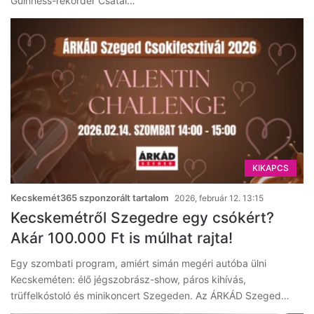
Guinness-rekorder Csatai…
KIKAPCS
Kecskemét365 szponzorált tartalom
2026, február 12. 13:15
Kecskemétről Szegedre egy csókért?
Akár 100.000 Ft is múlhat rajta!
Egy szombati program, amiért simán megéri autóba ülni
Kecskeméten: élő jégszobrász-show, páros kihívás,
trüffelkóstoló és minikoncert Szegeden. Az ÁRKÁD Szeged…