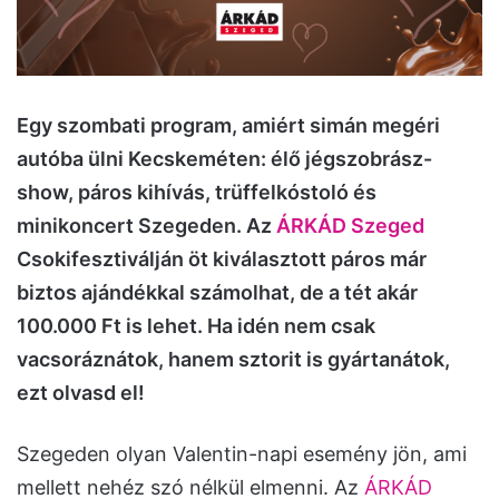
Egy szombati program, amiért simán megéri
autóba ülni Kecskeméten: élő jégszobrász-
show, páros kihívás, trüffelkóstoló és
minikoncert Szegeden. Az
ÁRKÁD Szeged
Csokifesztiválján öt kiválasztott páros már
biztos ajándékkal számolhat, de a tét akár
100.000 Ft is lehet. Ha idén nem csak
vacsoráznátok, hanem sztorit is gyártanátok,
ezt olvasd el!
Szegeden olyan Valentin-napi esemény jön, ami
mellett nehéz szó nélkül elmenni. Az
ÁRKÁD