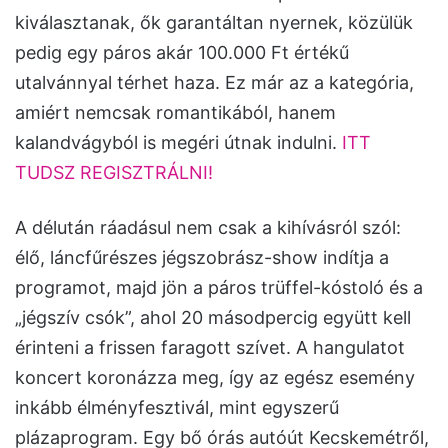
kiválasztanak, ők garantáltan nyernek, közülük
pedig egy páros akár 100.000 Ft értékű
utalvánnyal térhet haza. Ez már az a kategória,
amiért nemcsak romantikából, hanem
kalandvágyból is megéri útnak indulni.
ITT
TUDSZ REGISZTRÁLNI!
A délután ráadásul nem csak a kihívásról szól:
élő, láncfűrészes jégszobrász-show indítja a
programot, majd jön a páros trüffel-kóstoló és a
„jégszív csók”, ahol 20 másodpercig együtt kell
érinteni a frissen faragott szívet. A hangulatot
koncert koronázza meg, így az egész esemény
inkább élményfesztivál, mint egyszerű
plázaprogram. Egy bő órás autóút Kecskemétről,