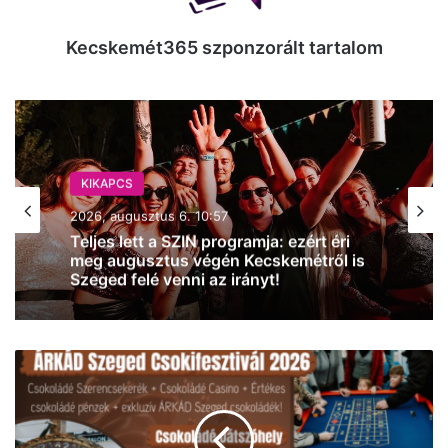
Kecskemét365 szponzorált tartalom
KIKAPCS
2026, augusztus 6. 10:57
Teljes lett a SZIN programja: ezért éri
meg augusztus végén Kecskemétről is
Szeged felé venni az irányt!
Holnap
berobban
Szegeden
a
legcsokisabb