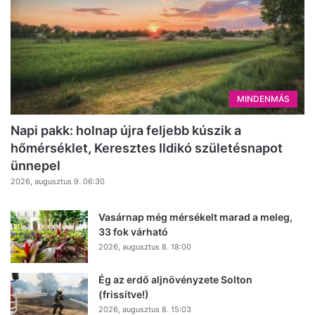
MINDENMÁS
Napi pakk: holnap újra feljebb kúszik a
hőmérséklet, Keresztes Ildikó születésnapot
ünnepel
2026, augusztus 9. 06:30
Vasárnap még mérsékelt marad a meleg,
33 fok várható
2026, augusztus 8. 18:00
Ég az erdő aljnövényzete Solton
(frissítve!)
2026, augusztus 8. 15:03