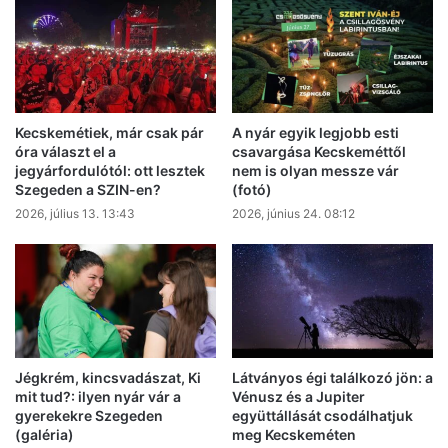
Kecskemétiek, már csak pár
A nyár egyik legjobb esti
óra választ el a
csavargása Kecskeméttől
jegyárfordulótól: ott lesztek
nem is olyan messze vár
Szegeden a SZIN-en?
(fotó)
2026, július 13. 13:43
2026, június 24. 08:12
Jégkrém, kincsvadászat, Ki
Látványos égi találkozó jön: a
mit tud?: ilyen nyár vár a
Vénusz és a Jupiter
gyerekekre Szegeden
együttállását csodálhatjuk
(galéria)
meg Kecskeméten