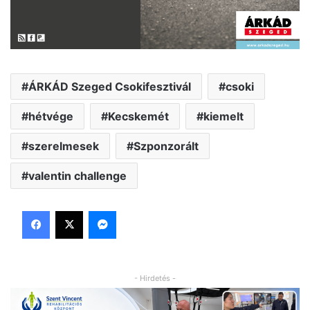
ÁRKÁD Szeged Csokifesztivál
csoki
hétvége
Kecskemét
kiemelt
szerelmesek
Szponzorált
valentin challenge
Facebook
X
Messenger
- Hirdetés -