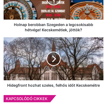
hétvége!
Kecskemétiek,
jöttök?
Holnap berobban Szegeden a legcsokisabb
hétvége! Kecskemétiek, jöttök?
Hidegfront
hozhat
szeles,
felhős
időt
Kecskemétre
Hidegfront hozhat szeles, felhős időt Kecskemétre
KAPCSOLÓDÓ CIKKEK