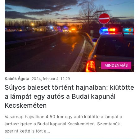
MINDENMÁS
Kabók Ágota
2024, február 4. 12:29
Súlyos baleset történt hajnalban: kiütötte
a lámpát egy autós a Budai kapunál
Kecskeméten
Vasárnap hajnalban 4:50-kor egy autó kiütötte a lámpát a
járdaszigeten a Budai kapunál Kecskeméten. Szemtanúk
szerint ketté is tört a…