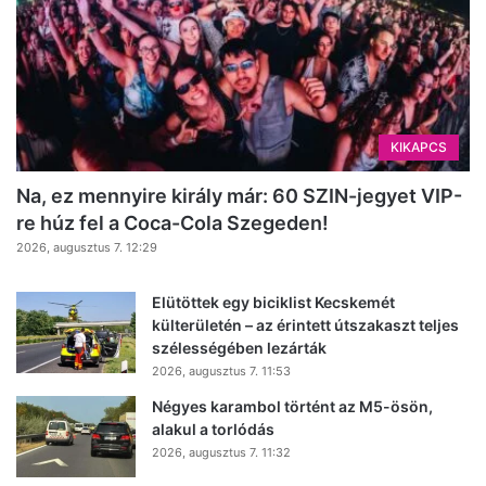
KIKAPCS
Na, ez mennyire király már: 60 SZIN-jegyet VIP-
re húz fel a Coca-Cola Szegeden!
2026, augusztus 7. 12:29
Elütöttek egy biciklist Kecskemét
külterületén – az érintett útszakaszt teljes
szélességében lezárták
2026, augusztus 7. 11:53
Négyes karambol történt az M5-ösön,
alakul a torlódás
2026, augusztus 7. 11:32