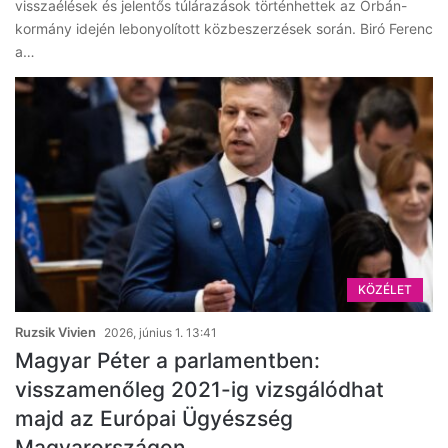
visszaélések és jelentős túlárazások történhettek az Orbán-
kormány idején lebonyolított közbeszerzések során. Biró Ferenc
a…
KÖZÉLET
Ruzsik Vivien
2026, június 1. 13:41
Magyar Péter a parlamentben:
visszamenőleg 2021-ig vizsgálódhat
majd az Európai Ügyészség
Magyarországon