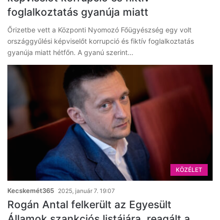
foglalkoztatás gyanúja miatt
Őrizetbe vett a Központi Nyomozó Főügyészség egy volt
országgyűlési képviselőt korrupció és fiktív foglalkoztatás
gyanúja miatt hétfőn. A gyanú szerint…
KÖZÉLET
Kecskemét365
2025, január 7. 19:07
Rogán Antal felkerült az Egyesült
Államok szankciós listájára, reagált a