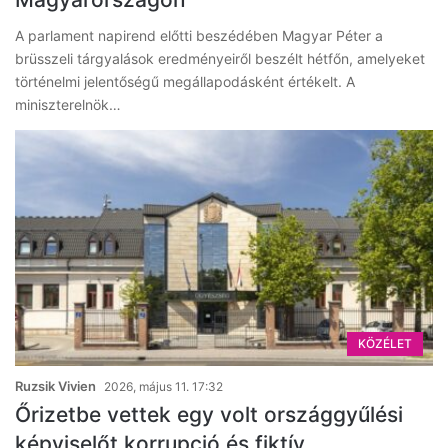
A parlament napirend előtti beszédében Magyar Péter a
brüsszeli tárgyalások eredményeiről beszélt hétfőn, amelyeket
történelmi jelentőségű megállapodásként értékelt. A
miniszterelnök…
KÖZÉLET
Ruzsik Vivien
2026, május 11. 17:32
Őrizetbe vettek egy volt országgyűlési
képviselőt korrupció és fiktív