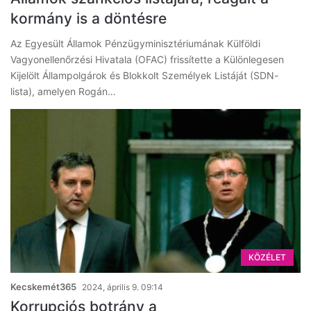
kormány is a döntésre
Az Egyesült Államok Pénzügyminisztériumának Külföldi
Vagyonellenőrzési Hivatala (OFAC) frissítette a Különlegesen
Kijelölt Állampolgárok és Blokkolt Személyek Listáját (SDN-
lista), amelyen Rogán…
KÖZÉLET
Kecskemét365
2024, április 9. 09:14
Korrupciós botrány a