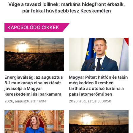
hűvösebb
Vége a tavaszi idillnek: markáns hidegfront érkezik,
lesz
pár fokkal hűvösebb lesz Kecskeméten
Kecskeméten
KAPCSOLÓDÓ CIKKEK
Energiaválság: az augusztus
Magyar Péter: hétfőn és talán
8-i munkanap elhalasztását
még kedden üzemben
javasolja a Magyar
tartható az utolsó turbina a
Kereskedelmi és Iparkamara
paksi atomerőműben
2026, augusztus 3. 16:04
2026, augusztus 3. 09:50