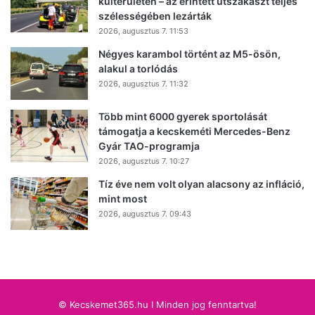
külterületén – az érintett útszakaszt teljes
szélességében lezárták
2026, augusztus 7. 11:53
Négyes karambol történt az M5-ösön,
alakul a torlódás
2026, augusztus 7. 11:32
Több mint 6000 gyerek sportolását
támogatja a kecskeméti Mercedes-Benz
Gyár TAO-programja
2026, augusztus 7. 10:27
Tíz éve nem volt olyan alacsony az infláció,
mint most
2026, augusztus 7. 09:43
© Kecskemet365.hu I Minden jog fenntartva!