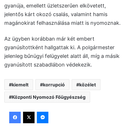
gyanúja, emellett üzletszerűen elkövetett,
jelentős kárt okozó csalás, valamint hamis
magánokirat felhasználása miatt is nyomoznak.
Az ügyben korábban már két embert
gyanúsítottként hallgattak ki. A polgármester
jelenleg bűnügyi felügyelet alatt áll, míg a másik
gyanúsított szabadlábon védekezik.
kiemelt
korrupció
közélet
Központi Nyomozó Főügyészség
Facebook
X
Messenger