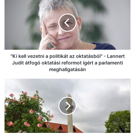
kell
vezetni
a
politikát
az
oktatásból"
-
Lannert
Judit
"Ki kell vezetni a politikát az oktatásból" - Lannert
átfogó
Judit átfogó oktatási reformot ígért a parlamenti
oktatási
meghallgatásán
reformot
ígért
Vége
a
a
parlamenti
tavaszi
meghallgatásán
idillnek:
markáns
hidegfront
érkezik,
pár
fokkal