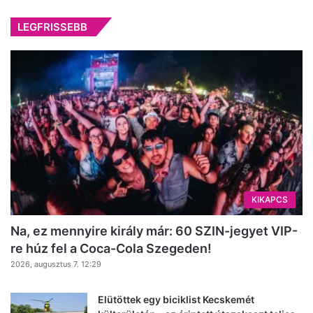
LEGFRISSEBB
KIKAPCS
Na, ez mennyire király már: 60 SZIN-jegyet VIP-
re húz fel a Coca-Cola Szegeden!
2026, augusztus 7. 12:29
Elütöttek egy biciklist Kecskemét