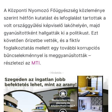
A Központi Nyomozó Főügyészség közleménye
szerint hétfőn kutatást és lefoglalást tartottak a
volt országgyűlési képviselő lakóhelyén, majd
gyanúsítottként hallgatták ki a politikust. Ezt
követően őrizetbe vették, és a fiktív
foglalkoztatás mellett egy további korrupciós
bűncselekménnyel is meggyanúsították –
részletezi az
MTI
.
- Hirdetés -