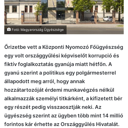
Fotó: Magyarország Ügyészsége
Őrizetbe vett a Központi Nyomozó Főügyészség
egy volt országgyűlési képviselőt korrupció és
fiktív foglalkoztatás gyanúja miatt hétfőn. A
gyanú szerint a politikus egy polgármesterrel
állapodott meg arról, hogy annak
hozzátartozóját érdemi munkavégzés nélkül
alkalmazzák személyi titkárként, a kifizetett bér
egy részét pedig visszaosztják neki. Az
ügyészség szerint az ügyben több mint 14 millió
forintos kár érhette az Országgyűlés Hivatalát.