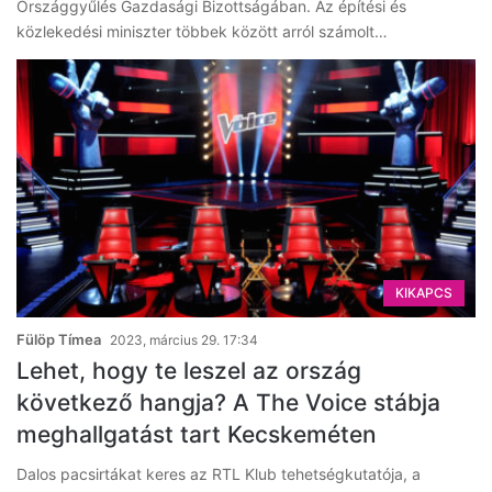
Országgyűlés Gazdasági Bizottságában. Az építési és
közlekedési miniszter többek között arról számolt…
KIKAPCS
Fülöp Tímea
2023, március 29. 17:34
Lehet, hogy te leszel az ország
következő hangja? A The Voice stábja
meghallgatást tart Kecskeméten
Dalos pacsirtákat keres az RTL Klub tehetségkutatója, a