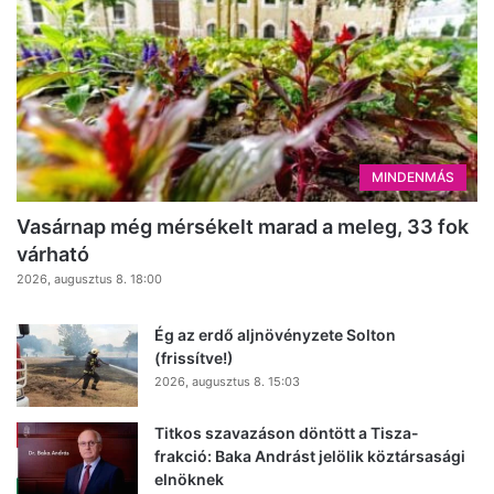
MINDENMÁS
Vasárnap még mérsékelt marad a meleg, 33 fok
várható
2026, augusztus 8. 18:00
Ég az erdő aljnövényzete Solton
(frissítve!)
2026, augusztus 8. 15:03
Titkos szavazáson döntött a Tisza-
frakció: Baka Andrást jelölik köztársasági
elnöknek