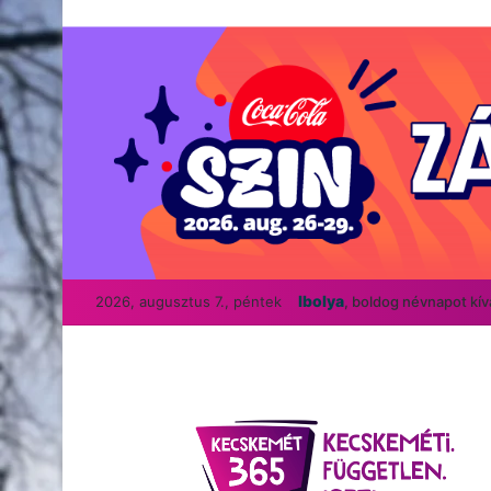
Ibolya
2026, augusztus 7., péntek
, boldog névnapot kí