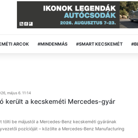
EMÉTI ARCOK
#MINDENMÁS
#SMART KECSKEMÉT
#B
26, május 6. 11:14
tó került a kecskeméti Mercedes-gyár
rt tölti be májustól a Mercedes-Benz kecskeméti gyárának
gyvezetői pozícióját – közölte a Mercedes-Benz Manufacturing