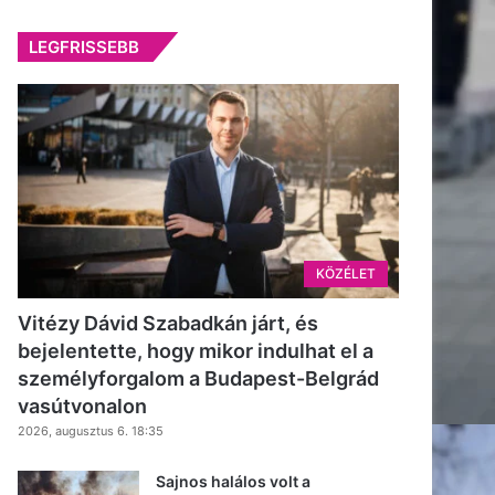
LEGFRISSEBB
KÖZÉLET
Vitézy Dávid Szabadkán járt, és
bejelentette, hogy mikor indulhat el a
személyforgalom a Budapest-Belgrád
vasútvonalon
2026, augusztus 6. 18:35
Sajnos halálos volt a