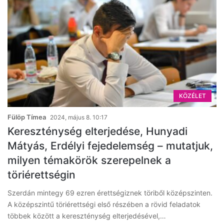
KÖZÉLET
Fülöp Tímea
2024, május 8. 10:17
Kereszténység elterjedése, Hunyadi
Mátyás, Erdélyi fejedelemség – mutatjuk,
milyen témakörök szerepelnek a
töriérettségin
Szerdán mintegy 69 ezren érettségiznek töriből középszinten.
A középszintű töriérettségi első részében a rövid feladatok
többek között a kereszténység elterjedésével,…