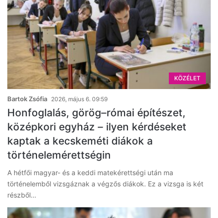
KÖZÉLET
Bartok Zsófia
2026, május 6. 09:59
Honfoglalás, görög–római építészet,
középkori egyház – ilyen kérdéseket
kaptak a kecskeméti diákok a
történelemérettségin
A hétfői magyar- és a keddi matekérettségi után ma
történelemből vizsgáznak a végzős diákok. Ez a vizsga is két
részből…