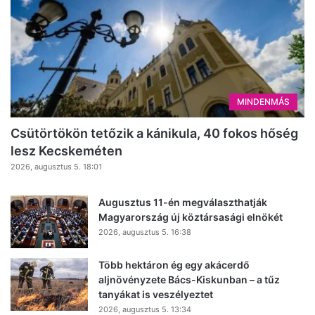
MINDENMÁS
Csütörtökön tetőzik a kánikula, 40 fokos hőség
lesz Kecskeméten
2026, augusztus 5. 18:01
Augusztus 11-én megválaszthatják
Magyarország új köztársasági elnökét
2026, augusztus 5. 16:38
Több hektáron ég egy akácerdő
aljnövényzete Bács-Kiskunban – a tűz
tanyákat is veszélyeztet
2026, augusztus 5. 13:34