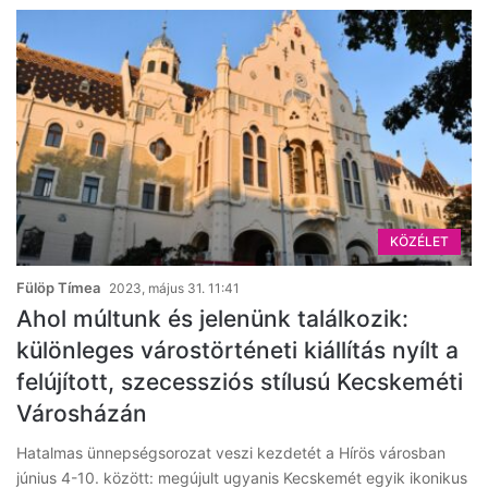
KÖZÉLET
Fülöp Tímea
2023, május 31. 11:41
Ahol múltunk és jelenünk találkozik:
különleges várostörténeti kiállítás nyílt a
felújított, szecessziós stílusú Kecskeméti
Városházán
Hatalmas ünnepségsorozat veszi kezdetét a Hírös városban
június 4-10. között: megújult ugyanis Kecskemét egyik ikonikus