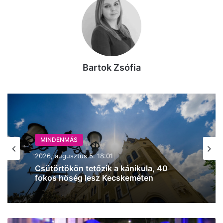
Bartok Zsófia
MINDENMÁS
2026, augusztus 5. 18:01
Csütörtökön tetőzik a kánikula, 40
fokos hőség lesz Kecskeméten
Júniustól