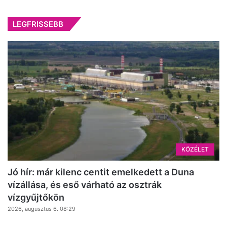
LEGFRISSEBB
KÖZÉLET
Jó hír: már kilenc centit emelkedett a Duna
vízállása, és eső várható az osztrák
vízgyűjtőkön
2026, augusztus 6. 08:29