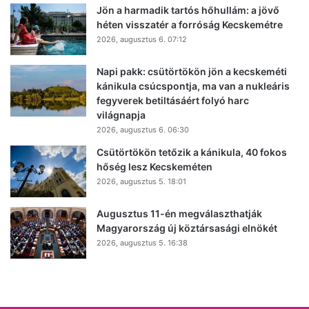
Jön a harmadik tartós hőhullám: a jövő
héten visszatér a forróság Kecskemétre
2026, augusztus 6. 07:12
Napi pakk: csütörtökön jön a kecskeméti
kánikula csúcspontja, ma van a nukleáris
fegyverek betiltásáért folyó harc
világnapja
2026, augusztus 6. 06:30
Csütörtökön tetőzik a kánikula, 40 fokos
hőség lesz Kecskeméten
2026, augusztus 5. 18:01
Augusztus 11-én megválaszthatják
Magyarország új köztársasági elnökét
2026, augusztus 5. 16:38