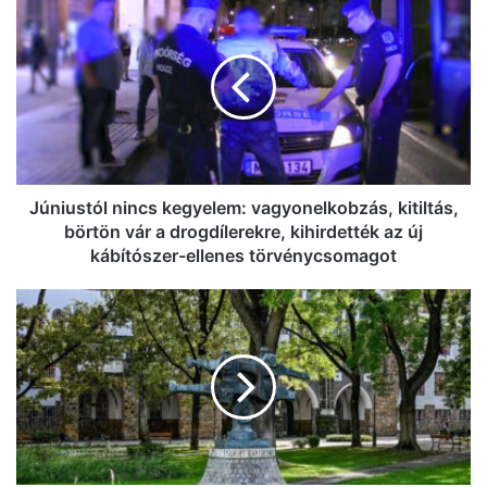
nincs
kegyelem:
vagyonelkobzás,
kitiltás,
börtön
vár
a
drogdílerekre,
kihirdették
Júniustól nincs kegyelem: vagyonelkobzás, kitiltás,
az
börtön vár a drogdílerekre, kihirdették az új
új
kábítószer-ellenes törvénycsomagot
kábítószer-
ellenes
Napi
törvénycsomagot
pakk:
szerdán
sem
lesz
még
strandidő,
ma
ünnepli