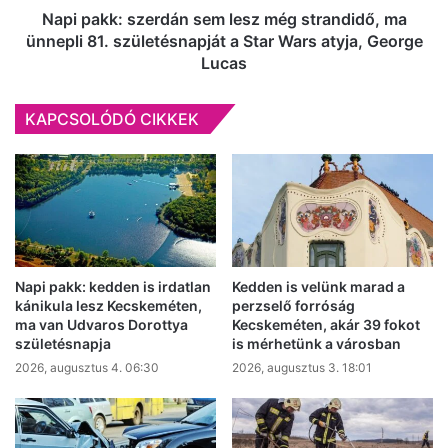
81.
Napi pakk: szerdán sem lesz még strandidő, ma
születésnapját
ünnepli 81. születésnapját a Star Wars atyja, George
a
Lucas
Star
Wars
KAPCSOLÓDÓ CIKKEK
atyja,
George
Lucas
Napi pakk: kedden is irdatlan
Kedden is velünk marad a
kánikula lesz Kecskeméten,
perzselő forróság
ma van Udvaros Dorottya
Kecskeméten, akár 39 fokot
születésnapja
is mérhetünk a városban
2026, augusztus 4. 06:30
2026, augusztus 3. 18:01