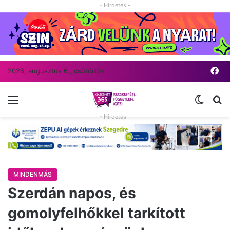
- Hirdetés -
Fa
2026, augusztus 6., csütörtök
Menü
Switch
Ke
- Hirdetés -
MINDENMÁS
Szerdán napos, és
gomolyfelhőkkel tarkított