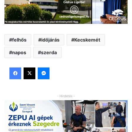
felhős
időjárás
Kecskemét
napos
szerda
Facebook
X
Messenger
- Hirdetés -