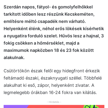
Szerdán napos, fátyol- és gomolyfelhőkkel
tarkított időben lesz részünk Kecskeméten,
említésre méltó csapadék nem várható.
Helyenként élénk, néhol erős lökések kísérhetik
a nyugatira forduló szelet. Hűvös lesz a hajnal, 3
fokig csökken a hőmérséklet, majd a
maximumok napközben 18 és 23 fok között
alakulnak.
Csütörtökön észak felől egy hidegfront érkezik
feltámadó északi, északnyugati széllel. Többfelé
alakulhat ki eső, zápor, helyenként zivatar. A
legmelegebb órákban 16-24 fokra van kilátás.
- Hirdetés -