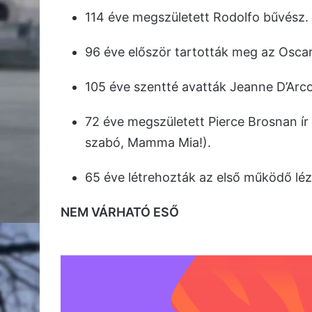
114 éve megszületett Rodolfo bűvész.
96 éve először tartották meg az Oscar-
105 éve szentté avatták Jeanne D’Ar
72 éve megszületett Pierce Brosnan í
szabó, Mamma Mia!).
65 éve létrehozták az első működő léz
NEM VÁRHATÓ ESŐ