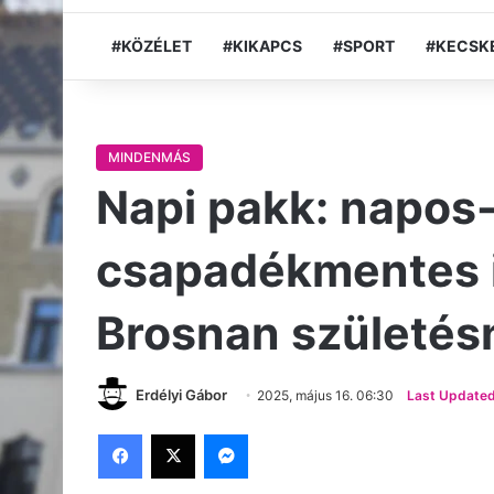
#KÖZÉLET
#KIKAPCS
#SPORT
#KECSK
MINDENMÁS
Napi pakk: napos-
csapadékmentes i
Brosnan születés
Erdélyi Gábor
2025, május 16. 06:30
Last Updated
Facebook
X
Messenger