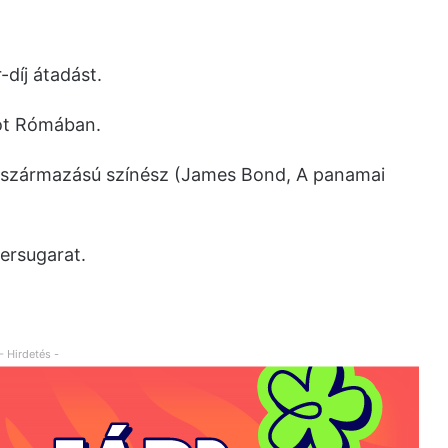
díj átadást.
cot Rómában.
r származású színész (James Bond, A panamai
ersugarat.
- Hirdetés -