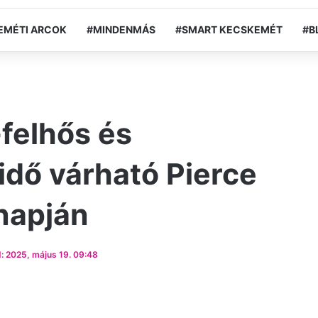
EMÉTI ARCOK
#MINDENMÁS
#SMART KECSKEMÉT
#B
felhős és
dő várható Pierce
napján
: 2025, május 19. 09:48