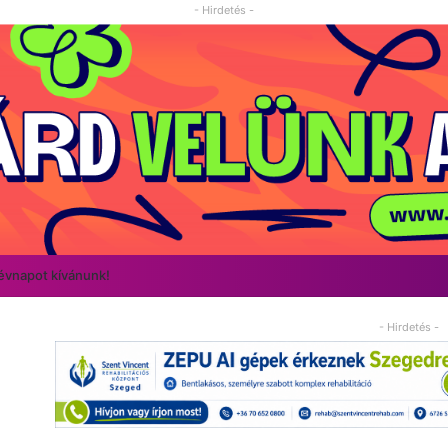
- Hirdetés -
névnapot kívánunk!
- Hirdetés -