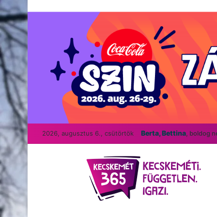
Berta, Bettina
2026, augusztus 6., csütörtök
, boldog 