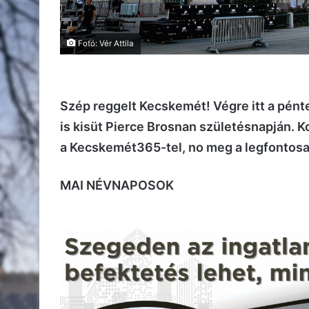
Fotó: Vér Attila
Szép reggelt Kecskemét! Végre itt a pént
is kisüt Pierce Brosnan születésnapján. Ko
a Kecskemét365-tel, no meg a legfontosabb
MAI NÉVNAPOSOK