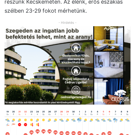
részünk Kecskeméten. Az élénk, erős északias
szélben 23-29 fokot mérhetünk.
- Hirdetés -