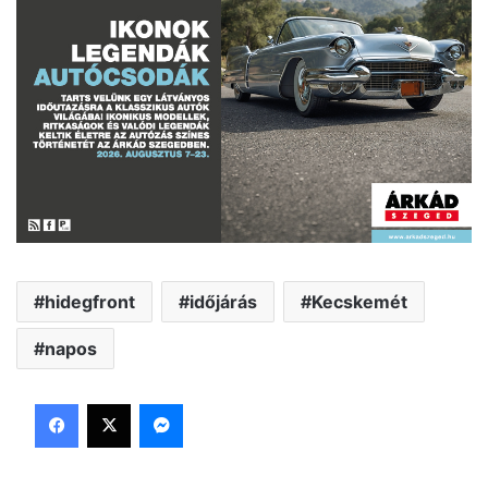
hidegfront
időjárás
Kecskemét
napos
Facebook
X
Messenger