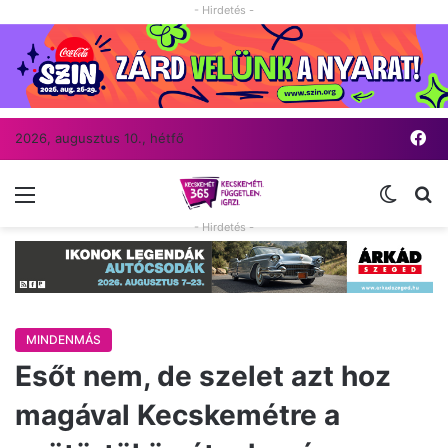
- Hirdetés -
Fa
2026, augusztus 10., hétfő
Menü
Switch
Ke
- Hirdetés -
MINDENMÁS
Esőt nem, de szelet azt hoz
magával Kecskemétre a