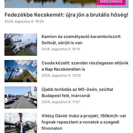
MINDENMÁS
Fedezékbe Kecskemét: újra jön a brutális hőség!
2026, augusztus 9. 18:00
Kamion és személyautó karambolozott
Soltnál, sérült is van
2026, augusztus 9. 16:10
Csoda közelít: szerdán részlegesen eltűnik
a Nap Kecskeméten is
2026, augusztus 9. 13:29
Újabb torlódás az M5-ösön, ezúttal
Budapest felé, Inárcsnál
2026, augusztus 9. 11:57
Vitézy Dávid: Indul a projekt, 160km/h-val
fognak repeszteni a vonatok a szegedi
fővonalon