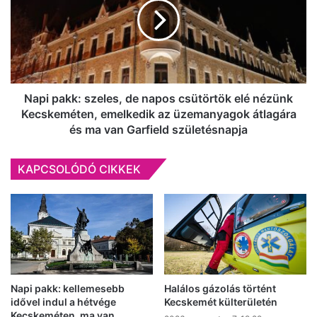
Kormányinfó
de
élőben,
napos
a
csütörtök
Kecskemét365.hu-
elé
n
nézünk
Kecskeméten,
emelkedik
Napi pakk: szeles, de napos csütörtök elé nézünk
az
Kecskeméten, emelkedik az üzemanyagok átlagára
üzemanyagok
és ma van Garfield születésnapja
átlagára
és
KAPCSOLÓDÓ CIKKEK
ma
van
Garfield
születésnapja
Napi pakk: kellemesebb
Halálos gázolás történt
idővel indul a hétvége
Kecskemét külterületén
Kecskeméten, ma van