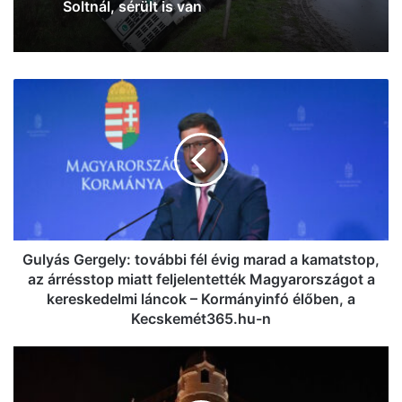
Csoda közelít: szerdán részlegesen
eltűnik a Nap Kecskeméten is
Gulyás
Kamion és személyautó karambolozott
Gergely:
Soltnál, sérült is van
további
fél
évig
marad
a
kamatstop,
az
árrésstop
Gulyás Gergely: további fél évig marad a kamatstop,
miatt
az árrésstop miatt feljelentették Magyarországot a
feljelentették
kereskedelmi láncok – Kormányinfó élőben, a
Magyarországot
Kecskemét365.hu-n
a
kereskedelmi
Napi
láncok
pakk:
–
szeles,