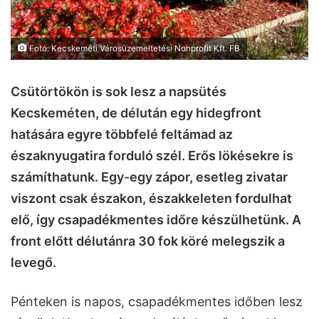
Fotó: Kecskeméti Városüzemeltetési Nonprofit Kft. FB
Csütörtökön is sok lesz a napsütés
Kecskeméten, de délután egy hidegfront
hatására egyre többfelé feltámad az
északnyugatira forduló szél. Erős lökésekre is
számíthatunk. Egy-egy zápor, esetleg zivatar
viszont csak északon, északkeleten fordulhat
elő, így csapadékmentes időre készülhetünk. A
front előtt délutánra 30 fok köré melegszik a
levegő.
Pénteken is napos, csapadékmentes időben lesz