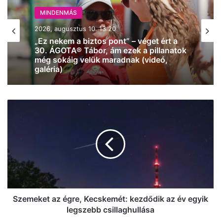
MINDENMÁS
MINDENMÁS
2026, augusztus 10. 10:44
2026, augusztus 10. 13:20
Pótlóbuszok járnak több vonat helyett
is a kecskeméti vonalon
„Ez nekem a biztos pont” – véget ért a
30. ÁGOTA® Tábor, ám ezek a pillanatok
Szemeket
még sokáig velük maradnak (videó,
az
galéria)
égre,
Kecskemét:
kezdődik
az
év
egyik
legszebb
csillaghullása
Szemeket az égre, Kecskemét: kezdődik az év egyik
legszebb csillaghullása