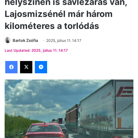
helyszínen is sávlezárás van,
Lajosmizsénél már három
kilométeres a torlódás
Bartok Zsófia
2025, július 11. 14:17
Last Updated: 2025, július 11. 14:17
Facebook
X
Messenger