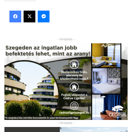
Facebook
X
Messenger
- Hirdetés -
- Hirdetés -