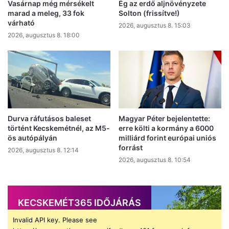
Vasárnap még mérsékelt
Ég az erdő aljnövényzete
marad a meleg, 33 fok
Solton (frissítve!)
várható
2026, augusztus 8. 15:03
2026, augusztus 8. 18:00
Durva ráfutásos baleset
Magyar Péter bejelentette:
történt Kecskemétnél, az M5-
erre költi a kormány a 6000
ös autópályán
milliárd forint európai uniós
forrást
2026, augusztus 8. 12:14
2026, augusztus 8. 10:54
KECSKEMÉT365 IDŐJÁRÁS
Invalid API key. Please see