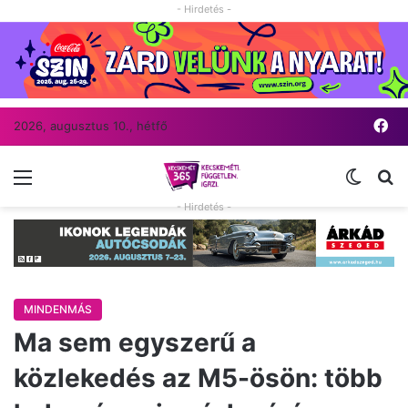
- Hirdetés -
Fa
2026, augusztus 10., hétfő
Menü
Switch
Ke
- Hirdetés -
MINDENMÁS
Ma sem egyszerű a
közlekedés az M5-ösön: több