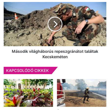
Második
világháborús
repeszgránátot
találtak
Kecskeméten
Második világháborús repeszgránátot találtak
Kecskeméten
KAPCSOLÓDÓ CIKKEK