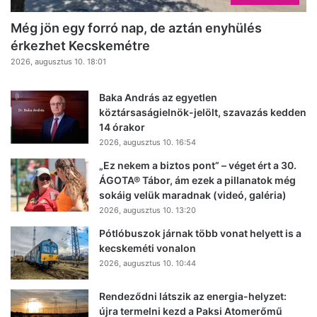
Még jön egy forró nap, de aztán enyhülés
érkezhet Kecskemétre
2026, augusztus 10. 18:01
Baka András az egyetlen
köztársaságielnök-jelölt, szavazás kedden
14 órakor
2026, augusztus 10. 16:54
„Ez nekem a biztos pont” – véget ért a 30.
ÁGOTA® Tábor, ám ezek a pillanatok még
sokáig velük maradnak (videó, galéria)
2026, augusztus 10. 13:20
Pótlóbuszok járnak több vonat helyett is a
kecskeméti vonalon
2026, augusztus 10. 10:44
Rendeződni látszik az energia-helyzet:
újra termelni kezd a Paksi Atomerőmű