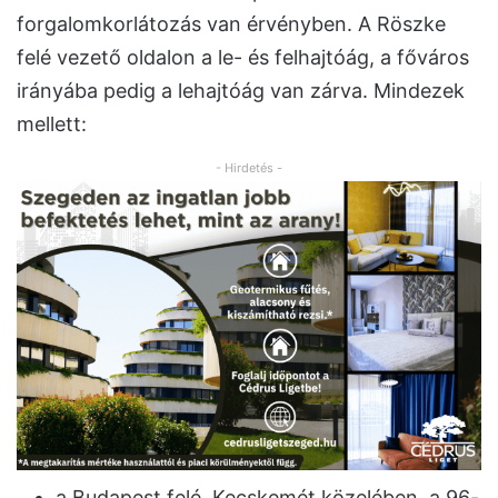
forgalomkorlátozás van érvényben. A Röszke
felé vezető oldalon a le- és felhajtóág, a főváros
irányába pedig a lehajtóág van zárva. Mindezek
mellett:
- Hirdetés -
a Budapest felé, Kecskemét közelében, a 96-