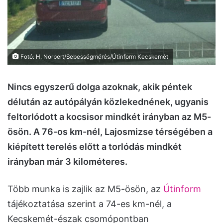
Fotó: H. Norbert/Sebességmérés/Útinform Kecskemét
Nincs egyszerű dolga azoknak, akik péntek
délután az autópályán közlekednének, ugyanis
feltorlódott a kocsisor mindkét irányban az M5-
ösön. A 76-os km-nél, Lajosmizse térségében a
kiépített terelés előtt a torlódás mindkét
irányban már 3 kilométeres.
Több munka is zajlik az M5-ösön, az
Útinform
tájékoztatása szerint a 74-es km-nél, a
Kecskemét-észak csomópontban