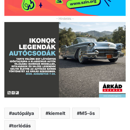
- Hirdetés -
autópálya
kiemelt
M5-ös
torlódás