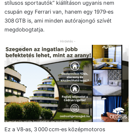
stílusos sportautók” kiállításon ugyanis nem
csupán egy Ferrari van, hanem egy 1979‑es
308 GTB is, ami minden autórajongó szívét
megdobogtatja.
- Hirdetés -
Ez a V8‑as, 3 000 ccm‑es középmotoros