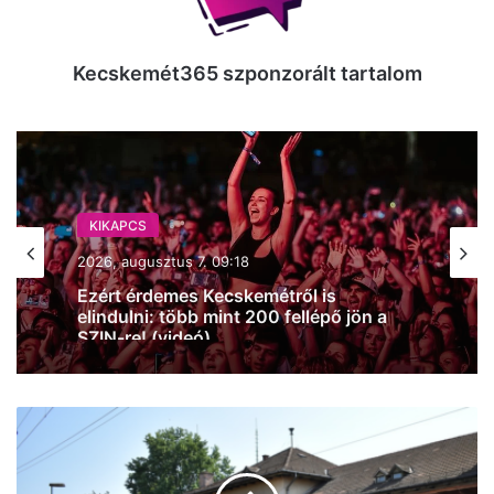
Kecskemét365 szponzorált tartalom
KIKAPCS
2026, augusztus 7. 09:18
Ezért érdemes Kecskemétről is
elindulni: több mint 200 fellépő jön a
SZIN-re! (videó)
Kecskeméten
is
felfrissülhetünk:
palackozott