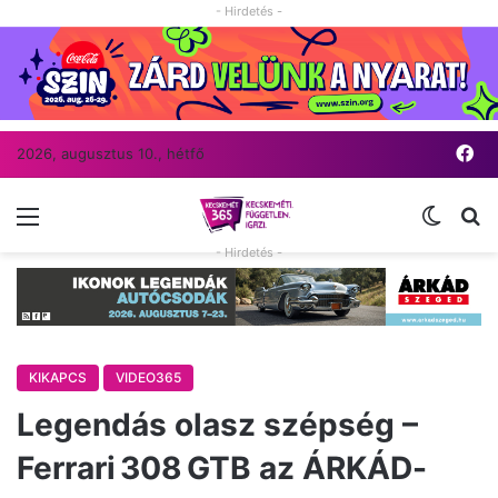
- Hirdetés -
Fa
2026, augusztus 10., hétfő
Menü
Switch
Ke
- Hirdetés -
KIKAPCS
VIDEO365
Legendás olasz szépség –
Ferrari 308 GTB az ÁRKÁD-