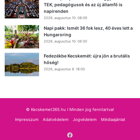
TEK, pedagógusok és az új államfő is
napirenden
2026, augusztus 10. 08:09
Napi pakk: Ismét 36 fok lesz, 40 éves lett a
Hungaroring
2026, augusztus 10. 06:30
Fedezékbe Kecskemét: újra jön a brutális
hőség!
2026, augusztus 9. 18:00
© Kecskemet365.hu I Minden jog fenntartva!
Impresszum
Adatvédelem
Jogvédelem
Médiaajánlat
Facebook