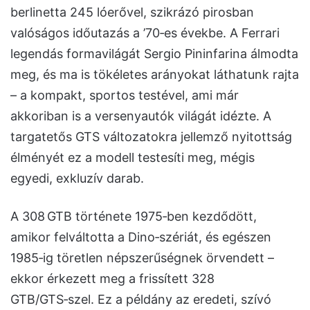
berlinetta 245 lóerővel, szikrázó pirosban
valóságos időutazás a ’70‑es évekbe. A Ferrari
legendás formavilágát Sergio Pininfarina álmodta
meg, és ma is tökéletes arányokat láthatunk rajta
– a kompakt, sportos testével, ami már
akkoriban is a versenyautók világát idézte. A
targatetős GTS változatokra jellemző nyitottság
élményét ez a modell testesíti meg, mégis
egyedi, exkluzív darab.
A 308 GTB története 1975‑ben kezdődött,
amikor felváltotta a Dino‑szériát, és egészen
1985‑ig töretlen népszerűségnek örvendett –
ekkor érkezett meg a frissített 328
GTB/GTS‑szel. Ez a példány az eredeti, szívó