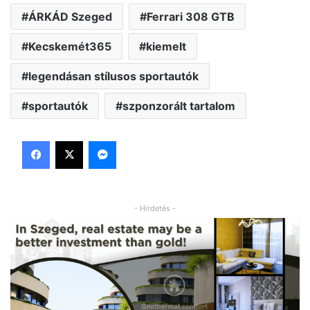
ÁRKÁD Szeged
Ferrari 308 GTB
Kecskemét365
kiemelt
legendásan stílusos sportautók
sportautók
szponzorált tartalom
Facebook
X
Messenger
- Hirdetés -