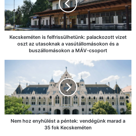
vizet
oszt
az
utasoknak
a
vasútállomásokon
Kecskeméten is felfrissülhetünk: palackozott vizet
és
oszt az utasoknak a vasútállomásokon és a
a
buszállomásokon a MÁV-csoport
buszállomásokon
a
Nem
MÁV-
hoz
csoport
enyhülést
a
péntek:
vendégünk
marad
a
35
fok
Nem hoz enyhülést a péntek: vendégünk marad a
Kecskeméten
35 fok Kecskeméten