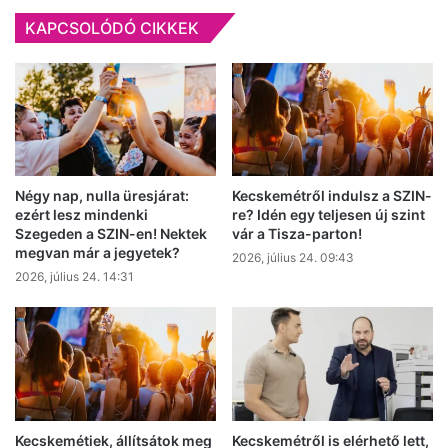
KAPCSOLÓDÓ CIKKEK
Négy nap, nulla üresjárat:
Kecskemétről indulsz a SZIN-
ezért lesz mindenki
re? Idén egy teljesen új szint
Szegeden a SZIN-en! Nektek
vár a Tisza-parton!
megvan már a jegyetek?
2026, július 24. 09:43
2026, július 24. 14:31
Kecskemétiek, állítsátok meg
Kecskemétről is elérhető lett,