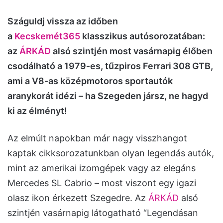
Száguldj vissza az időben
a
Kecskemét365
klasszikus autósorozatában:
az
ÁRKÁD
alsó szintjén most vasárnapig élőben
csodálható a 1979‑es, tűzpiros Ferrari 308 GTB,
ami a V8‑as középmotoros sportautók
aranykorát idézi – ha Szegeden jársz, ne hagyd
ki az élményt!
Az elmúlt napokban már nagy visszhangot
kaptak cikksorozatunkban olyan legendás autók,
mint az amerikai izomgépek vagy az elegáns
Mercedes SL Cabrio – most viszont egy igazi
olasz ikon érkezett Szegedre. Az
ÁRKÁD
alsó
szintjén vasárnapig látogatható “Legendásan