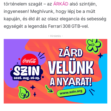
történelem szagát – az
ÁRKÁD
alsó szintjén,
ingyenesen! Meghívunk, hogy lépj be a múlt
kapuján, és éld át az olasz elegancia és sebesség
egységét a legendás Ferrari 308 GTB‑vel.
- Hirdetés -