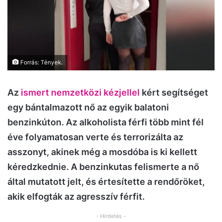
Forrás: Tények.
Az
ismert nemzetközi kézjellel
kért segítséget
egy bántalmazott nő az egyik balatoni
benzinkúton. Az alkoholista férfi több mint fél
éve folyamatosan verte és terrorizálta az
asszonyt, akinek még a mosdóba is ki kellett
kéredzkednie. A benzinkutas felismerte a nő
által mutatott jelt, és értesítette a rendőröket,
akik elfogták az agresszív férfit.
- Hirdetés -