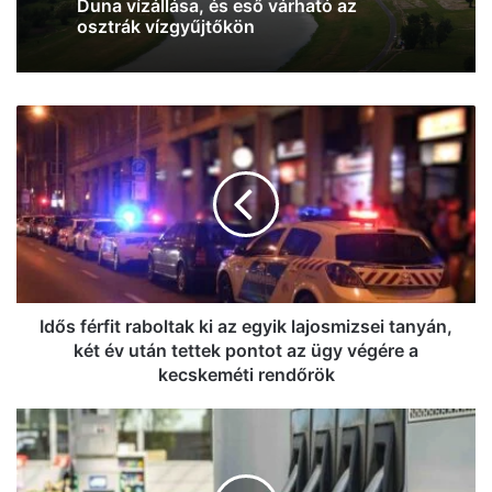
Duna vízállása, és eső várható az
osztrák vízgyűjtőkön
Idős
férfit
raboltak
ki
az
egyik
lajosmizsei
tanyán,
két
év
Idős férfit raboltak ki az egyik lajosmizsei tanyán,
után
két év után tettek pontot az ügy végére a
tettek
kecskeméti rendőrök
pontot
az
Kedden
ügy
ismét
végére
változik
a
az