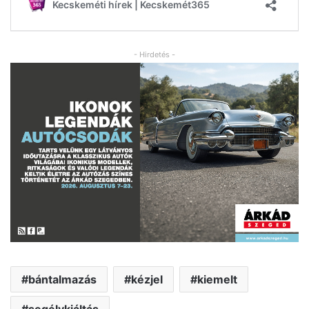
- Hirdetés -
bántalmazás
kézjel
kiemelt