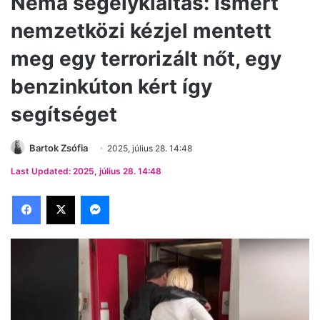
Néma segélykiáltás: ismert
nemzetközi kézjel mentett
meg egy terrorizált nőt, egy
benzinkúton kért így
segítséget
Bartok Zsófia
2025, július 28. 14:48
Last Updated: 2025, július 28. 14:48
Facebook
X
Messenger