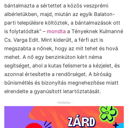
bántalmazta a sértettet a közös veszprémi
albérletükben, majd, miután az egyik Balaton-
parti településre költöztek, a bántalmazások ott
is folytatódtak” –
mondta
a Tényeknek Kulmanné
Cs. Varga Edit. Mint kiderült, a férfi azt is
megszabta a nőnek, hogy az mit tehet és hová
mehet. A nő egy benzinkúton kért néma
segítséget, ahol a kutas felismerte a kézjelet, és
azonnal értesítette a rendőrséget. A bíróság
bűnismétlés és bizonyítás megnehezítése miatt
elrendelte a gyanúsított letartóztatását.
- Hirdetés -