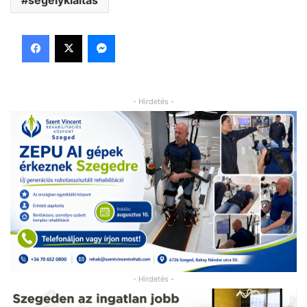
segélykiáltás
Facebook
X
Messenger
- Hirdetés -
- Hirdetés -