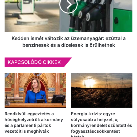
kecskeméti
üzemanyagár:
rendőrök
ezúttal
a
benzinesek
és
a
Kedden ismét változik az üzemanyagár: ezúttal a
dízelesek
benzinesek és a dízelesek is örülhetnek
is
örülhetnek
KAPCSOLÓDÓ CIKKEK
Rendkívüli egyeztetés a
Energia-krízis: egyre
hőséghelyzetről: a kormány
súlyosabb a helyzet, új
és a parlamenti pártok
kormányrendelet született és
vezetőit is meghívták
fogyasztáscsökkentést
kértek