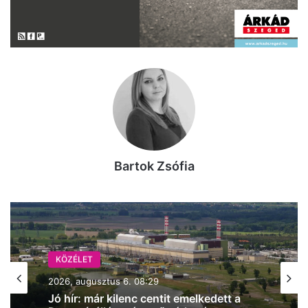
Bartok Zsófia
KÖZÉLET
2026, augusztus 6. 08:29
Jó hír: már kilenc centit emelkedett a