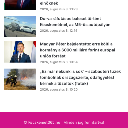
elnöknek
2026, augusztus 8. 13:28
Durva ráfutásos baleset történt
Kecskemétnél, az M5-ös autópályán
2026, augusztus 8. 12:14
Magyar Péter bejelentette: erre költi a
kormány a 6000 milliárd forint európai
uniós forrást
2026, augusztus 8. 10:54
„Ez már nekünk is sok” – szabadtéri tüzek
tombolnak országszerte, odafigyelést
kérnek a tűzoltók (fotók)
2026, augusztus 8. 10:20
© Kecskemet365.hu I Minden jog fenntartva!