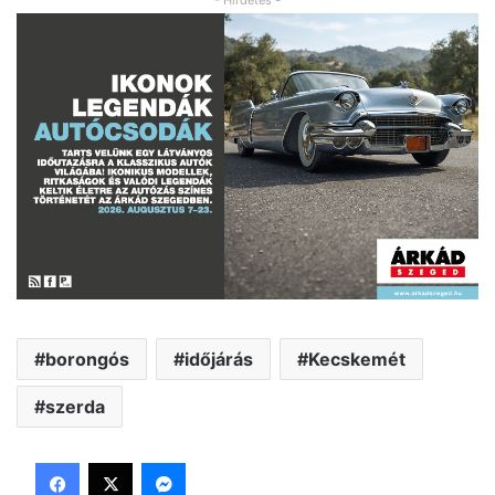
borongós
időjárás
Kecskemét
szerda
Facebook
X
Messenger