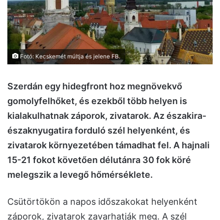
Fotó: Kecskemét múltja és jelene FB.
Szerdán egy hidegfront hoz megnövekvő
gomolyfelhőket, és ezekből több helyen is
kialakulhatnak záporok, zivatarok. Az északira-
északnyugatira forduló szél helyenként, és
zivatarok környezetében támadhat fel. A hajnali
15-21 fokot követően délutánra 30 fok köré
melegszik a levegő hőmérséklete.
Csütörtökön a napos időszakokat helyenként
záporok, zivatarok zavarhatják meg. A szél