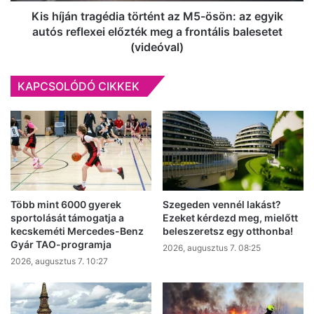
autós
Kis híján tragédia történt az M5-ösön: az egyik
reflexei
autós reflexei előzték meg a frontális balesetet
előzték
(videóval)
meg
a
KAPCSOLÓDÓ CIKKEK
frontális
balesetet
(videóval)
Több mint 6000 gyerek
Szegeden vennél lakást?
sportolását támogatja a
Ezeket kérdezd meg, mielőtt
kecskeméti Mercedes-Benz
beleszeretsz egy otthonba!
Gyár TAO-programja
2026, augusztus 7. 08:25
2026, augusztus 7. 10:27