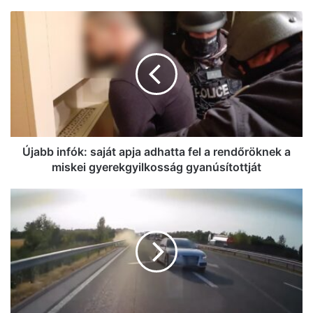
Újabb
infók:
saját
apja
adhatta
fel
a
rendőröknek
a
miskei
Újabb infók: saját apja adhatta fel a rendőröknek a
gyerekgyilkosság
miskei gyerekgyilkosság gyanúsítottját
gyanúsítottját
Kis
híján
tragédia
történt
az
M5-
ösön:
az
egyik