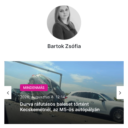
Bartok Zsófia
MINDENMÁS
2026, augusztus 8. 12:14
Durva ráfutásos baleset történt
Kecskemétnél, az M5-ös autópályán