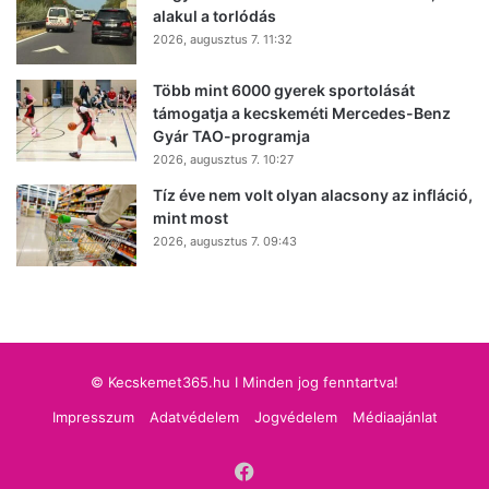
alakul a torlódás
2026, augusztus 7. 11:32
Több mint 6000 gyerek sportolását
támogatja a kecskeméti Mercedes-Benz
Gyár TAO-programja
2026, augusztus 7. 10:27
Tíz éve nem volt olyan alacsony az infláció,
mint most
2026, augusztus 7. 09:43
© Kecskemet365.hu I Minden jog fenntartva!
Impresszum
Adatvédelem
Jogvédelem
Médiaajánlat
Facebook