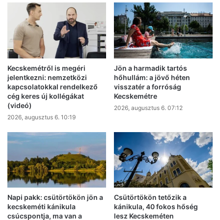
Tasson
Kecskemétről is megéri
Jön a harmadik tartós
jelentkezni: nemzetközi
hőhullám: a jövő héten
kapcsolatokkal rendelkező
visszatér a forróság
cég keres új kollégákat
Kecskemétre
(videó)
2026, augusztus 6. 07:12
2026, augusztus 6. 10:19
Napi pakk: csütörtökön jön a
Csütörtökön tetőzik a
kecskeméti kánikula
kánikula, 40 fokos hőség
csúcspontja, ma van a
lesz Kecskeméten