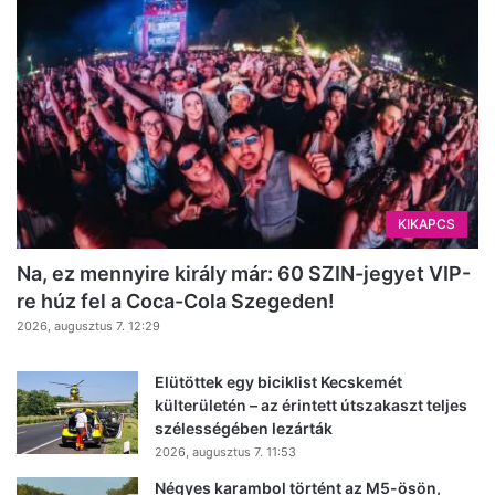
KIKAPCS
Na, ez mennyire király már: 60 SZIN-jegyet VIP-
re húz fel a Coca-Cola Szegeden!
2026, augusztus 7. 12:29
Elütöttek egy biciklist Kecskemét
külterületén – az érintett útszakaszt teljes
szélességében lezárták
2026, augusztus 7. 11:53
Négyes karambol történt az M5-ösön,