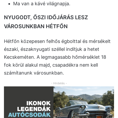
Ma van a kávé világnapja.
NYUGODT, ŐSZI IDŐJÁRÁS LESZ
VÁROSUNKBAN HÉTFŐN
Hétfőn közepesen felhős égbolttal és mérsékelt
északi, északnyugati széllel indítjuk a hetet
Kecskeméten. A legmagasabb hőmérséklet 18
fok körül alakul majd, csapadékra nem kell
számítanunk városunkban.
- Hirdetés -