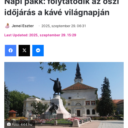
Napi pakk: folytatódik az őszi
időjárás a kávé világnapján
Jenei Eszter
2025, szeptember 29. 06:31
Last Updated: 2025, szeptember 29. 15:29
Facebook
X
Messenger
Fotó: 444.hu