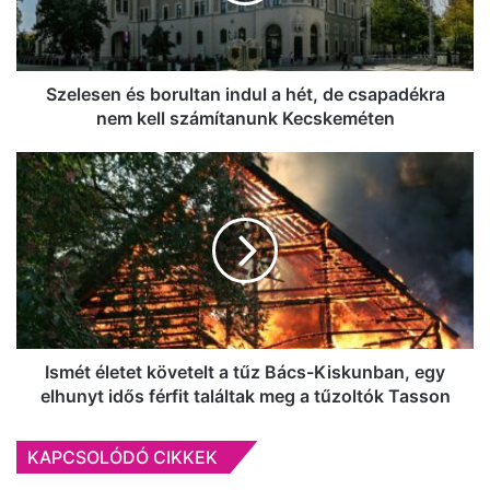
de
csapadékra
nem
kell
Szelesen és borultan indul a hét, de csapadékra
számítanunk
nem kell számítanunk Kecskeméten
Kecskeméten
Ismét
életet
követelt
a
tűz
Bács-
Kiskunban,
egy
elhunyt
idős
Ismét életet követelt a tűz Bács-Kiskunban, egy
férfit
elhunyt idős férfit találtak meg a tűzoltók Tasson
találtak
meg
KAPCSOLÓDÓ CIKKEK
a
tűzoltók