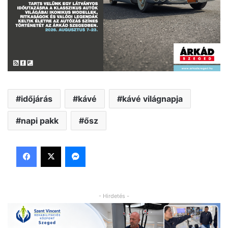
időjárás
kávé
kávé világnapja
napi pakk
ősz
Facebook
X
Messenger
- Hirdetés -