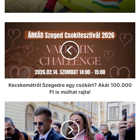
Kecskemétről
Szegedre
egy
csókért?
Akár
100.000
Ft
is
múlhat
rajta!
Kecskemétről Szegedre egy csókért? Akár 100.000
Ft is múlhat rajta!
Magyar
Péter
elismerte:
ő
járt
a