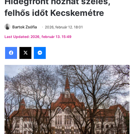
Hidegfront hozhat szeles,
felhős időt Kecskemétre
Bartok Zsófia
2026, február 12. 18:01
Last Updated: 2026, február 13. 15:49
Facebook
X
Messenger