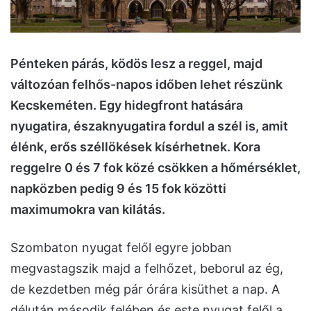
Pénteken párás, ködös lesz a reggel, majd
változóan felhős-napos időben lehet részünk
Kecskeméten. Egy hidegfront hatására
nyugatira, északnyugatira fordul a szél is, amit
élénk, erős széllökések kísérhetnek. Kora
reggelre 0 és 7 fok közé csökken a hőmérséklet,
napközben pedig 9 és 15 fok közötti
maximumokra van kilátás.
Szombaton nyugat felől egyre jobban
megvastagszik majd a felhőzet, beborul az ég,
de kezdetben még pár órára kisüthet a nap. A
délután második felében és este nyugat felől a