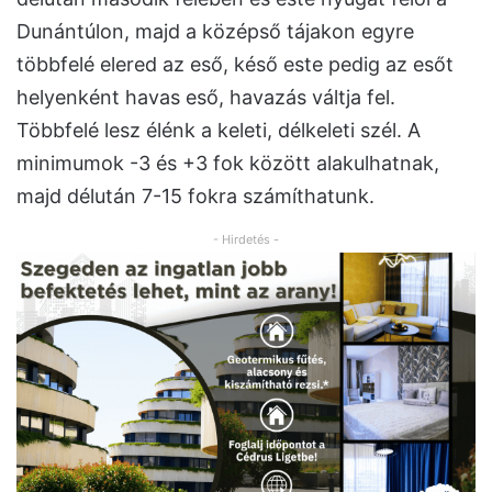
Dunántúlon, majd a középső tájakon egyre
többfelé elered az eső, késő este pedig az esőt
helyenként havas eső, havazás váltja fel.
Többfelé lesz élénk a keleti, délkeleti szél. A
minimumok -3 és +3 fok között alakulhatnak,
majd délután 7-15 fokra számíthatunk.
- Hirdetés -