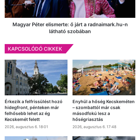
radnaimark.hu-
n
látható
szobában
Magyar Péter elismerte: ő járt a radnaimark.hu-n
látható szobában
KAPCSOLÓDÓ CIKKEK
Érkezik a felfrissülést hozó
Enyhül a hőség Kecskeméten
hidegfront, pénteken már
– szombattól már csak
felhősebb lehet az ég
másodfokú lesz a
Kecskemét felett
hőségriasztás
2026, augusztus 6. 18:01
2026, augusztus 6. 17:48