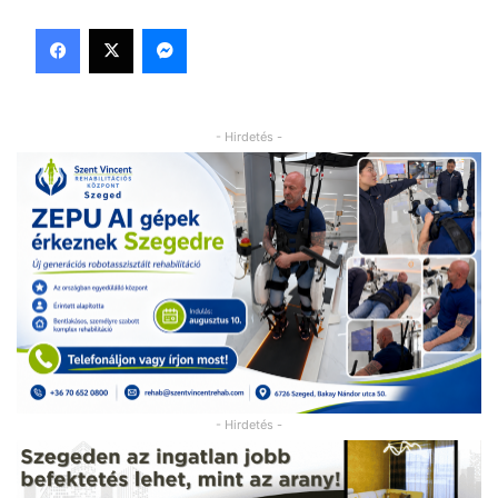
Facebook
X
Messenger
- Hirdetés -
- Hirdetés -