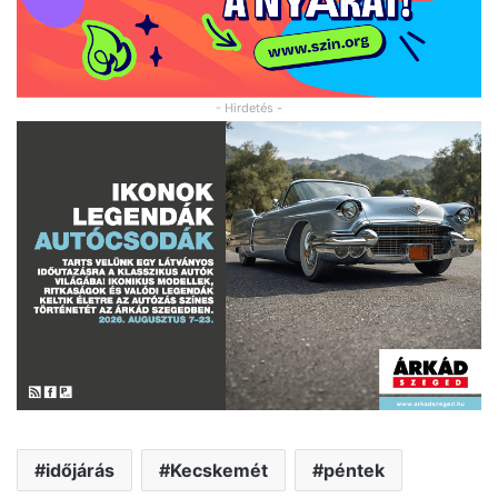
- Hirdetés -
időjárás
Kecskemét
péntek