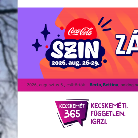
Berta, Bettina
2026, augusztus 6., csütörtök
, boldog 