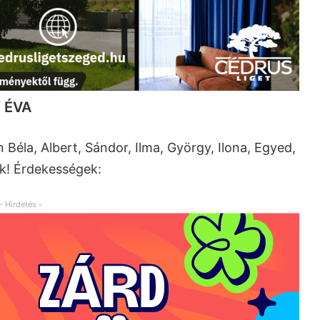
 ÉVA
éla, Albert, Sándor, Ilma, György, Ilona, Egyed,
ak! Érdekességek:
- Hirdetés -