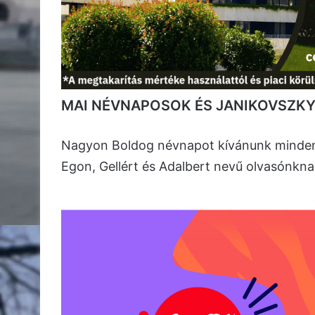
MAI NÉVNAPOSOK ÉS JANIKOVSZKY
Nagyon Boldog névnapot kívánunk minden B
Egon, Gellért és Adalbert nevű olvasónkn