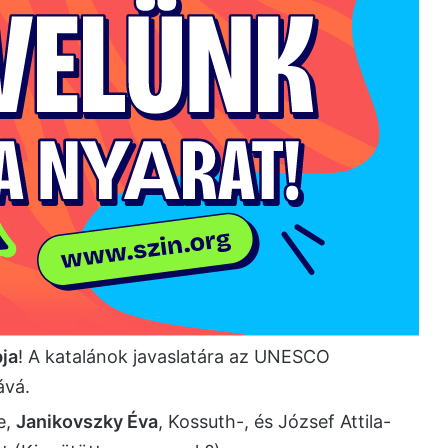
pja
! A katalánok javaslatára az UNESCO
ává.
e,
Janikovszky Éva
, Kossuth-, és József Attila-