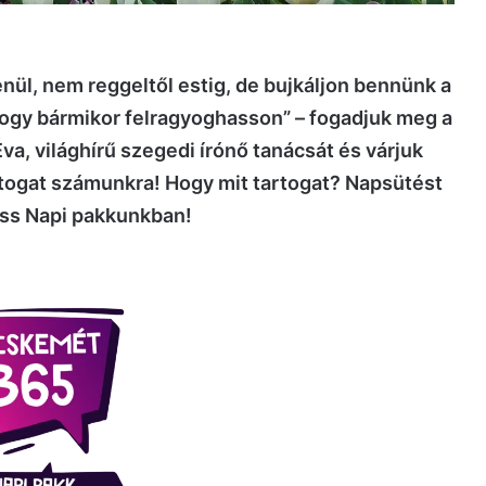
ül, nem reggeltől estig, de bujkáljon bennünk a
ogy bármikor felragyoghasson” – fogadjuk meg a
a, világhírű szegedi írónő tanácsát és várjuk
rtogat számunkra! Hogy mit tartogat? Napsütést
friss Napi pakkunkban!