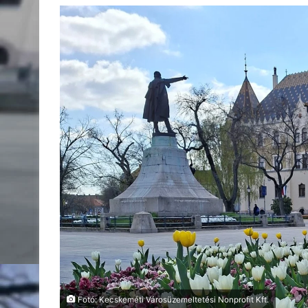
Fotó: Kecskeméti Városüzemeltetési Nonprofit Kft.