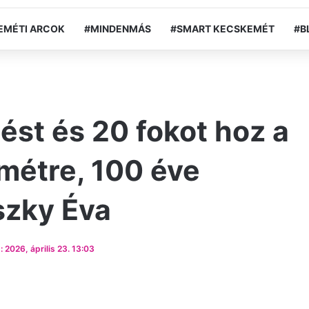
EMÉTI ARCOK
#MINDENMÁS
#SMART KECSKEMÉT
#B
ést és 20 fokot hoz a
métre, 100 éve
szky Éva
 2026, április 23. 13:03