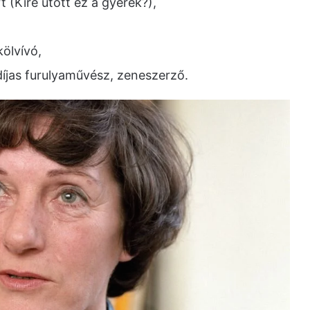
t (Kire ütött ez a gyerek?),
kölvívó,
íjas furulyaművész, zeneszerző.