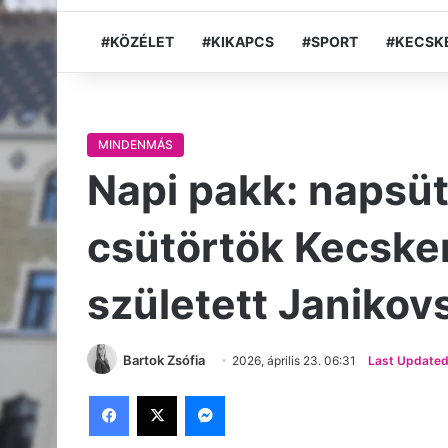
#KÖZÉLET
#KIKAPCS
#SPORT
#KECSK
MINDENMÁS
Napi pakk: napsüt
csütörtök Kecske
született Janikov
Bartok Zsófia
2026, április 23. 06:31
Last Updated:
Facebook
X
Messenger