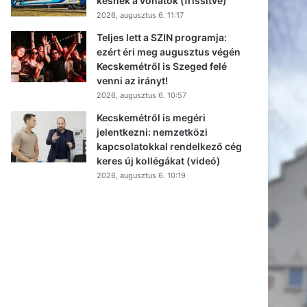
késnek a vonatok (frissítve)
2026, augusztus 6. 11:17
Teljes lett a SZIN programja:
ezért éri meg augusztus végén
Kecskemétről is Szeged felé
venni az irányt!
2026, augusztus 6. 10:57
Kecskemétről is megéri
jelentkezni: nemzetközi
kapcsolatokkal rendelkező cég
keres új kollégákat (videó)
2026, augusztus 6. 10:19