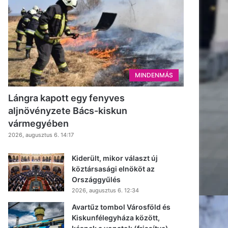
MINDENMÁS
Lángra kapott egy fenyves
aljnövényzete Bács-kiskun
vármegyében
2026, augusztus 6. 14:17
Kiderült, mikor választ új
köztársasági elnököt az
Országgyűlés
2026, augusztus 6. 12:34
Avartűz tombol Városföld és
Kiskunfélegyháza között,