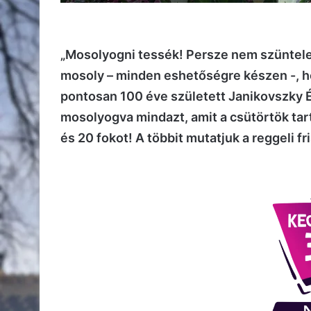
„Mosolyogni tessék! Persze nem szüntelen
mosoly – minden eshetőségre készen -, h
pontosan 100 éve született Janikovszky Év
mosolyogva mindazt, amit a csütörtök ta
és 20 fokot! A többit mutatjuk a reggeli 