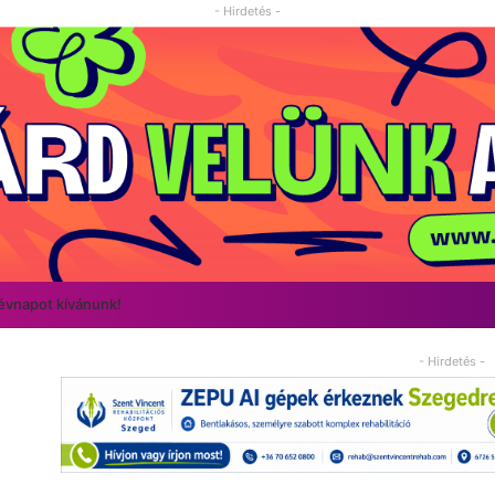
- Hirdetés -
névnapot kívánunk!
- Hirdetés -