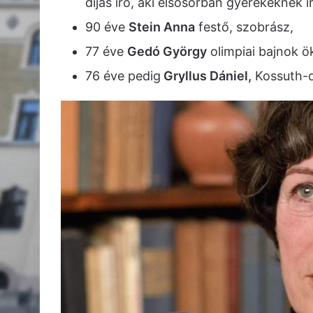
díjas író, aki elsősorban gyerekeknek ír
90 éve
Stein Anna
festő, szobrász,
77 éve
Gedó György
olimpiai bajnok ö
76 éve pedig
Gryllus Dániel,
Kossuth-d