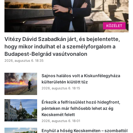
KÖZÉLET
Vitézy Dávid Szabadkán járt, és bejelentette,
hogy mikor indulhat el a személyforgalom a
Budapest-Belgrád vasútvonalon
2026, augusztus 6. 18:35
Sajnos halálos volt a Kiskunfélegyháza
külterületén kiütött tűz
2026, augusztus 6. 18:15
Érkezik a felfrissülést hozó hidegfront,
pénteken már felhősebb lehet az ég
Kecskemét felett
2026, augusztus 6. 18:01
Enyhül a hőség Kecskeméten – szombattól