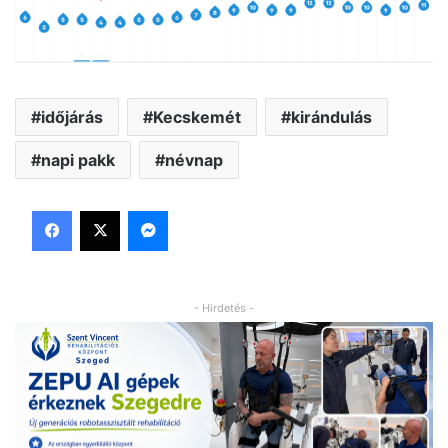
időjárás
Kecskemét
kirándulás
napi pakk
névnap
Facebook
X
Messenger
- Hirdetés -