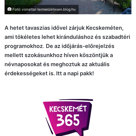
Fotó: vonattal-termeszetesen.blog.hu
A hetet tavaszias idővel zárjuk Kecskeméten,
ami tökéletes lehet kiránduláshoz és szabadtéri
programokhoz
.
De az időjárás-előrejelzés
mellett szokásunkhoz híven köszöntjük a
névnaposokat és meghoztuk az aktuális
érdekességeket is. Itt a napi pakk!