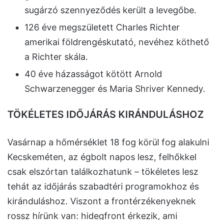
sugárzó szennyeződés került a levegőbe.
126 éve megszületett Charles Richter
amerikai földrengéskutató, nevéhez köthető
a Richter skála.
40 éve házasságot kötött Arnold
Schwarzenegger és Maria Shriver Kennedy.
TÖKÉLETES IDŐJÁRÁS KIRÁNDULÁSHOZ
Vasárnap a hőmérséklet 18 fog körül fog alakulni
Kecskeméten, az égbolt napos lesz, felhőkkel
csak elszórtan találkozhatunk – tökéletes lesz
tehát az időjárás szabadtéri programokhoz és
kiránduláshoz. Viszont a frontérzékenyeknek
rossz hírünk van: hidegfront érkezik, ami