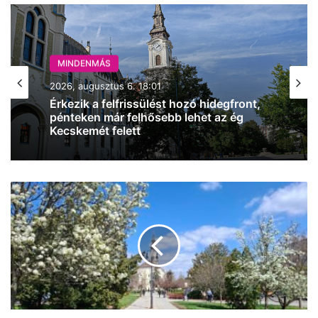
MINDENMÁS
MINDENMÁS
2026, augusztus 6. 17:48
2026, augusztus 6. 18:01
Enyhül a hőség Kecskeméten –
szombattól már csak másodfokú lesz a
hőségriasztás
Vasárnap
Érkezik a felfrissülést hozó hidegfront,
pénteken már felhősebb lehet az ég
tökéletes
Kecskemét felett
időjárás
lesz
kirándulásokhoz
Kecskeméten