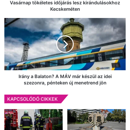
Vasárnap tökéletes időjárás lesz kirándulásokhoz
Kecskeméten
Irány
a
Balaton?
A
MÁV
már
készül
az
idei
szezonra,
Irány a Balaton? A MÁV már készül az idei
pénteken
szezonra, pénteken új menetrend jön
új
menetrend
KAPCSOLÓDÓ CIKKEK
jön