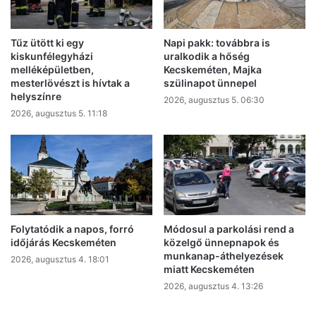
Tűz ütött ki egy
Napi pakk: továbbra is
kiskunfélegyházi
uralkodik a hőség
melléképületben,
Kecskeméten, Majka
mesterlövészt is hívtak a
szülinapot ünnepel
helyszínre
2026, augusztus 5. 06:30
2026, augusztus 5. 11:18
Folytatódik a napos, forró
Módosul a parkolási rend a
időjárás Kecskeméten
közelgő ünnepnapok és
munkanap-áthelyezések
2026, augusztus 4. 18:01
miatt Kecskeméten
2026, augusztus 4. 13:26