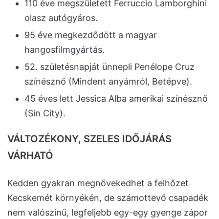
110 éve megszületett Ferruccio Lamborghini
olasz autógyáros.
95 éve megkezdődött a magyar
hangosfilmgyártás.
52. születésnapját ünnepli Penélope Cruz
színésznő (Mindent anyámról, Betépve).
45 éves lett Jessica Alba amerikai színésznő
(Sin City).
VÁLTOZÉKONY, SZELES IDŐJÁRÁS
VÁRHATÓ
Kedden gyakran megnövekedhet a felhőzet
Kecskemét környékén, de számottevő csapadék
nem valószínű, legfeljebb egy-egy gyenge zápor