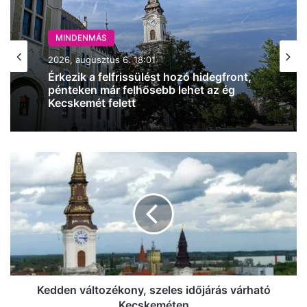
MINDENMÁS
MINDENMÁS
2026, augusztus 6. 18:01
2026, augusztus 6. 17:48
Érkezik a felfrissülést hozó hidegfront,
pénteken már felhősebb lehet az ég
Kecskemét felett
Enyhül a hőség Kecskeméten –
szombattól már csak másodfokú lesz a
Kedden
hőségriasztás
változékony,
szeles
időjárás
várható
Kecskeméten
Kedden változékony, szeles időjárás várható
Kecskeméten