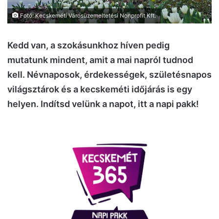
Fotó: Kecskeméti Városüzemeltetési Nonprofit Kft.
Kedd van, a szokásunkhoz híven pedig
mutatunk mindent, amit a mai napról tudnod
kell. Névnaposok, érdekességek, születésnapos
világsztárok és a kecskeméti időjárás is egy
helyen. Indítsd velünk a napot, itt a napi pakk!