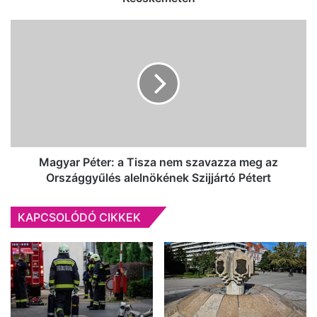
Magyar
Péter:
a
Tisza
nem
szavazza
meg
az
Országgyűlés
alelnökének
Magyar Péter: a Tisza nem szavazza meg az
Szijjártó
Országgyűlés alelnökének Szijjártó Pétert
Pétert
KAPCSOLÓDÓ CIKKEK