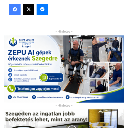
Facebook
X
Messenger
- Hirdetés -
- Hirdetés -