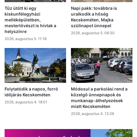
Tűz ütött ki egy
Napi pakk: továbbra is
kiskunfélegyházi
uralkodik a hőség
melléképületben,
Kecskeméten, Majka
mesterlövészt is hívtak a
szülinapot ünnepel
helyszínre
2026, augusztus 5. 06:30
2026, augusztus 5. 11:18
Folytatódik a napos, forró
Módosul a parkolási rend a
időjárás Kecskeméten
közelgő ünnepnapok és
munkanap-áthelyezések
2026, augusztus 4. 18:01
miatt Kecskeméten
2026, augusztus 4. 13:26