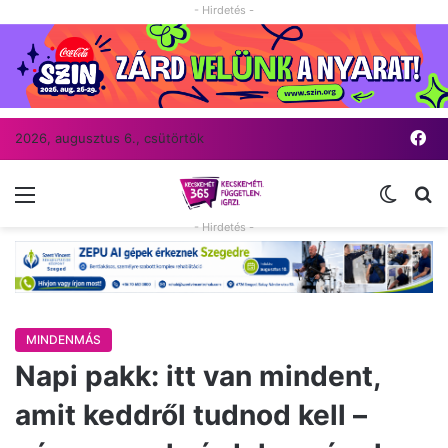
- Hirdetés -
Fa
2026, augusztus 6., csütörtök
Menü
Switch
Ke
- Hirdetés -
MINDENMÁS
Napi pakk: itt van mindent,
amit keddről tudnod kell –