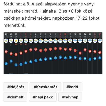
fordulhat elő. A szél alapvetően gyenge vagy
mérsékelt marad. Hajnalra -2 és +8 fok közé
csökken a hőmérséklet, napközben 17–22 fokot
mérhetünk.
időjárás
Kecskemét
kedd
kiemelt
napi pakk
névnap