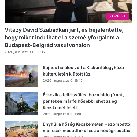
KÖZÉLET
Vitézy Dávid Szabadkán járt, és bejelentette,
hogy mikor indulhat el a személyforgalom a
Budapest-Belgrád vasútvonalon
2026, augusztus 6. 18:35
Sajnos halálos volt a Kiskunfélegyháza
külterületén kiütött tűz
2026, augusztus 6. 18:15
Érkezik a felfrissülést hozó hidegfront,
pénteken már felhősebb lehet az ég
Kecskemét felett
2026, augusztus 6. 18:01
Enyhül a hőség Kecskeméten – szombattól
már csak másodfokú lesz a hőségriasztás