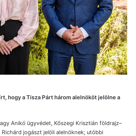
írt, hogy a Tisza Párt három alelnököt jelölne a
Nagy Anikó ügyvédet, Kőszegi Krisztián földrajz–
Richárd jogászt jelöli alelnöknek; utóbbi