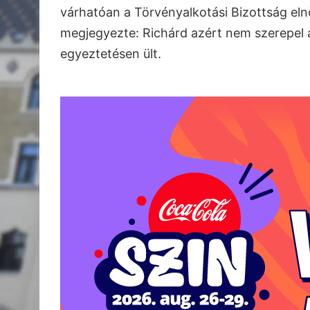
várhatóan a Törvényalkotási Bizottság eln
megjegyezte: Richárd azért nem szerepel a
egyeztetésen ült.