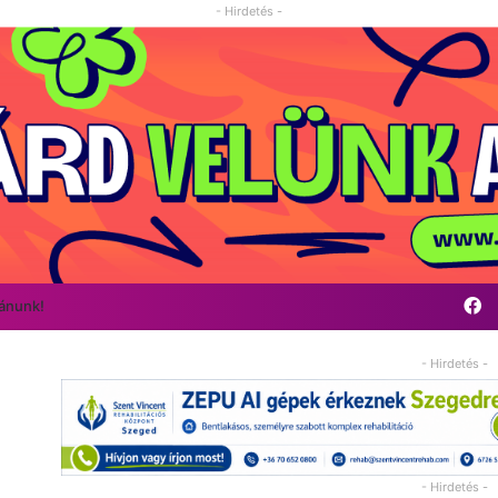
- Hirdetés -
F
vánunk!
- Hirdetés -
- Hirdetés -