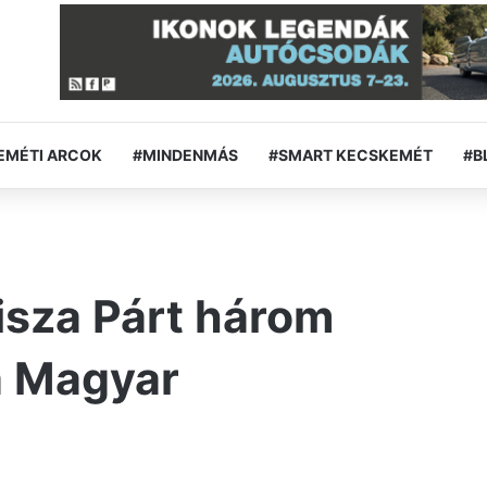
EMÉTI ARCOK
#MINDENMÁS
#SMART KECSKEMÉT
#B
isza Párt három
 a Magyar