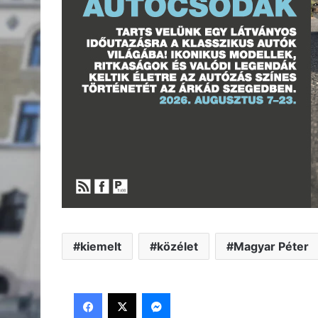
kiemelt
közélet
Magyar Péter
Facebook
X
Messenger