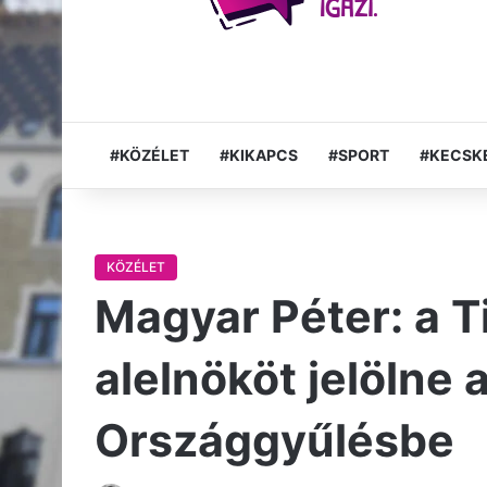
#KÖZÉLET
#KIKAPCS
#SPORT
#KECSK
KÖZÉLET
Magyar Péter: a T
alelnököt jelölne
Országgyűlésbe