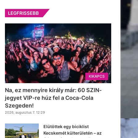
LEGFRISSEBB
KIKAPCS
Na, ez mennyire király már: 60 SZIN-
jegyet VIP-re húz fel a Coca-Cola
Szegeden!
2026, augusztus 7. 12:29
Elütöttek egy biciklist
Kecskemét külterületén – az