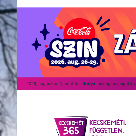
Ibolya
2026, augusztus 7., péntek
, boldog névnapot kí