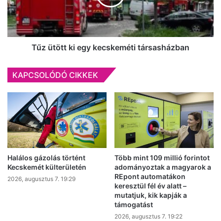
társasházban
Tűz ütött ki egy kecskeméti társasházban
KAPCSOLÓDÓ CIKKEK
Halálos gázolás történt
Több mint 109 millió forintot
Kecskemét külterületén
adományoztak a magyarok a
REpont automatákon
2026, augusztus 7. 19:29
keresztül fél év alatt –
mutatjuk, kik kapják a
támogatást
2026, augusztus 7. 19:22