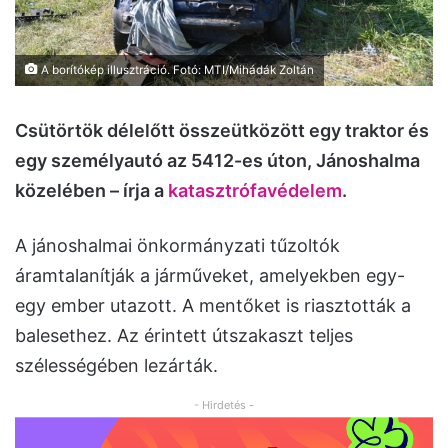
A borítókép illusztráció. Fotó: MTI/Mihádák Zoltán
Csütörtök délelőtt összeütközött egy traktor és
egy személyautó az 5412-es úton, Jánoshalma
közelében – írja a
katasztrófavédelem
.
A jánoshalmai önkormányzati tűzoltók
áramtalanítják a járműveket, amelyekben egy-
egy ember utazott. A mentőket is riasztották a
balesethez. Az érintett útszakaszt teljes
szélességében lezárták.
- Hirdetés -