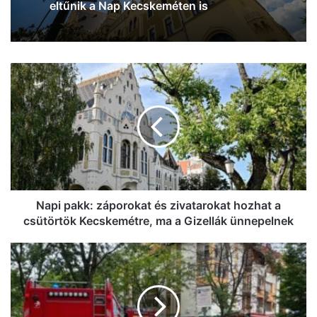
eltűnik a Nap Kecskeméten is
Napi
pakk:
záporokat
és
zivatarokat
hozhat
a
csütörtök
Kecskemétre,
ma
Napi pakk: záporokat és zivatarokat hozhat a
a
csütörtök Kecskemétre, ma a Gizellák ünnepelnek
Gizellák
ünnepelnek
Tűz
ütött
ki
egy
kecskeméti