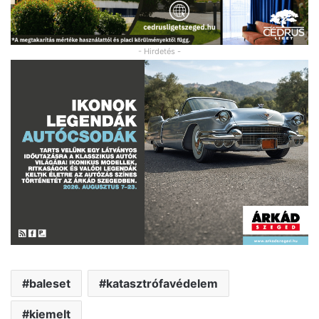
- Hirdetés -
baleset
katasztrófavédelem
kiemelt