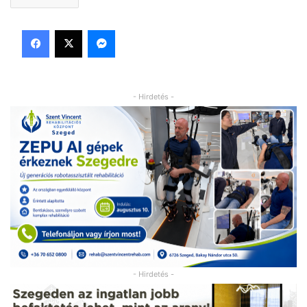
Facebook
X
Messenger
- Hirdetés -
- Hirdetés -