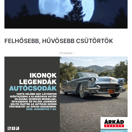
FELHŐSEBB, HŰVÖSEBB CSÜTÖRTÖK
- Hirdetés -