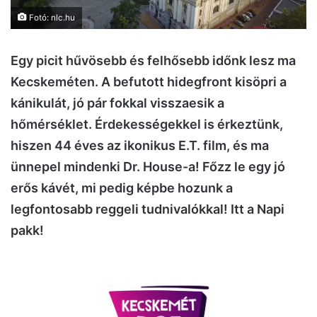
Fotó: nlc.hu
Egy picit hűvösebb és felhősebb időnk lesz ma
Kecskeméten. A befutott hidegfront kisöpri a
kánikulát, jó pár fokkal visszaesik a
hőmérséklet. Érdekességekkel is érkeztünk,
hiszen 44 éves az ikonikus E.T. film, és ma
ünnepel mindenki Dr. House-a! Főzz le egy jó
erős kávét, mi pedig képbe hozunk a
legfontosabb reggeli tudnivalókkal! Itt a Napi
pakk!