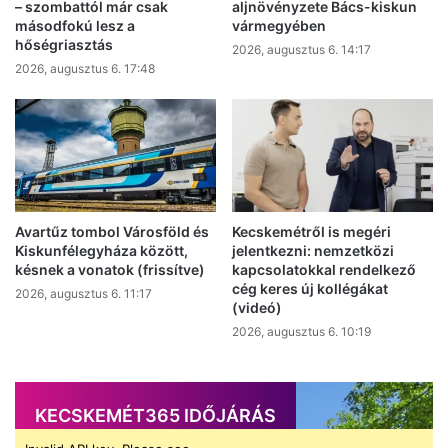
– szombattól már csak
aljnövényzete Bács-kiskun
másodfokú lesz a
vármegyében
hőségriasztás
2026, augusztus 6. 14:17
2026, augusztus 6. 17:48
Avartűz tombol Városföld és
Kecskemétről is megéri
Kiskunfélegyháza között,
jelentkezni: nemzetközi
késnek a vonatok (frissítve)
kapcsolatokkal rendelkező
cég keres új kollégákat
2026, augusztus 6. 11:17
(videó)
2026, augusztus 6. 10:19
KECSKEMÉT365 IDŐJÁRÁS