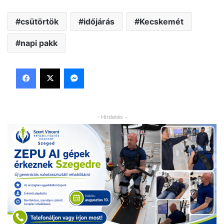
csütörtök
időjárás
Kecskemét
napi pakk
Facebook
X
Messenger
- Hirdetés -