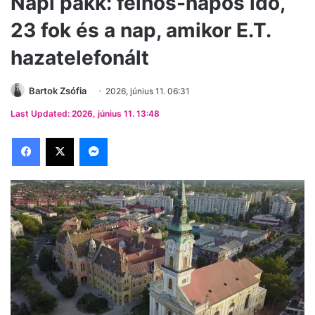
Napi pakk: felhős-napos idő,
23 fok és a nap, amikor E.T.
hazatelefonált
Bartok Zsófia
2026, június 11. 06:31
Last Updated: 2026, június 11. 13:48
Facebook
X
Messenger