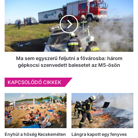
sem
egyszerű
feljutni
a
fővárosba:
három
gépkocsi
szenvedett
balesetet
Ma sem egyszerű feljutni a fővárosba: három
az
gépkocsi szenvedett balesetet az M5-ösön
M5-
ösön
KAPCSOLÓDÓ CIKKEK
Enyhül a hőség Kecskeméten
Lángra kapott egy fenyves