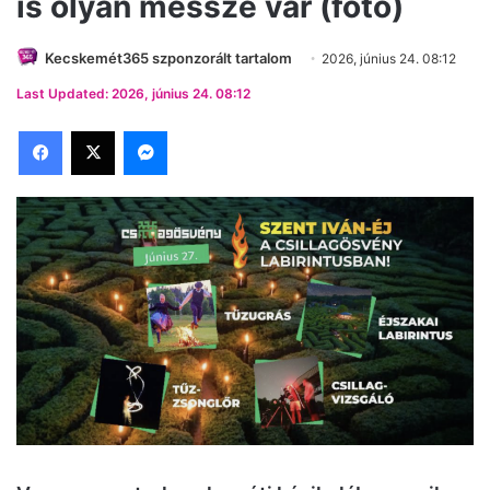
is olyan messze vár (fotó)
Kecskemét365 szponzorált tartalom
2026, június 24. 08:12
Last Updated: 2026, június 24. 08:12
Facebook
X
Messenger