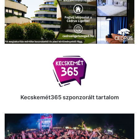
Kecskemét365 szponzorált tartalom