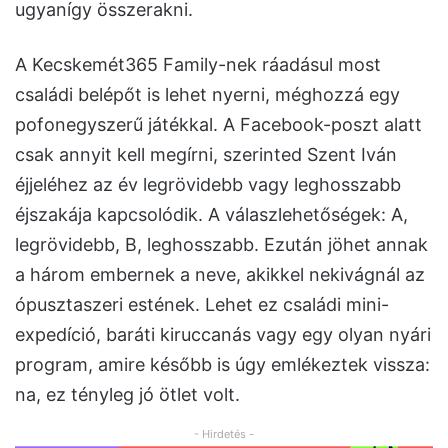
ugyanígy összerakni.
A Kecskemét365 Family-nek ráadásul most
családi belépőt is lehet nyerni, méghozzá egy
pofonegyszerű játékkal. A Facebook-poszt alatt
csak annyit kell megírni, szerinted Szent Iván
éjjeléhez az év legrövidebb vagy leghosszabb
éjszakája kapcsolódik. A válaszlehetőségek: A,
legrövidebb, B, leghosszabb. Ezután jöhet annak
a három embernek a neve, akikkel nekivágnál az
ópusztaszeri estének. Lehet ez családi mini-
expedíció, baráti kiruccanás vagy egy olyan nyári
program, amire később is úgy emlékeztek vissza:
na, ez tényleg jó ötlet volt.
- Hirdetés -