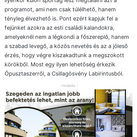
ilyenkor külön sportág lesz megtalálni azt a
programot, ami nem csak túlélhető, hanem
tényleg élvezhető is. Pont ezért kapjuk fel a
fejünket azokra az esti családi kalandokra,
amelyeknél nem a légkondi a főszereplő, hanem
a szabad levegő, a közös nevetés és az a jóleső
érzés, hogy végre kiszakadtunk a megszokott
körökből. Most egy ilyen lehetőség érkezik
Ópusztaszerről, a Csillagösvény Labirintusból.
- Hirdetés -