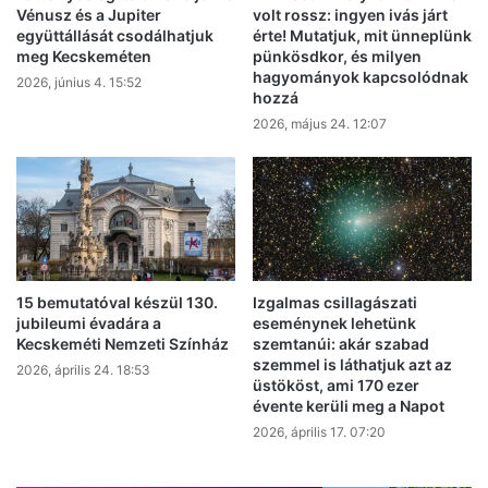
Vénusz és a Jupiter
volt rossz: ingyen ivás járt
együttállását csodálhatjuk
érte! Mutatjuk, mit ünneplünk
meg Kecskeméten
pünkösdkor, és milyen
hagyományok kapcsolódnak
2026, június 4. 15:52
hozzá
2026, május 24. 12:07
15 bemutatóval készül 130.
Izgalmas csillagászati
jubileumi évadára a
eseménynek lehetünk
Kecskeméti Nemzeti Színház
szemtanúi: akár szabad
szemmel is láthatjuk azt az
2026, április 24. 18:53
üstököst, ami 170 ezer
évente kerüli meg a Napot
2026, április 17. 07:20