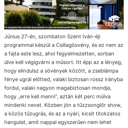
Június 27-én, szombaton Szent Iván-éji
programmal készül a Csillagösvény, és ez nem az
a fajta este lesz, ahol fegyelmezetten, sorban
ülve kell végigvárni a műsort. Itt épp az a lényeg,
hogy elindulsz a sövények között, a zseblámpa
fénye ugrál előtted, valaki biztosan rossz irányba
fordul, valaki nagyon magabiztosan mondja,
hogy „erre kell menni”, aztán két perc múlva
mindenki nevet. Közben jön a tűzzsonglőr show,
a közös tűzugrás, és az a nyári, kicsit titokzatos
hangulat, amit nappal egyszerűen nem lehet