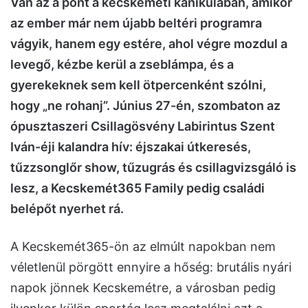
Van az a pont a kecskeméti kánikulában, amikor
az ember már nem újabb beltéri programra
vágyik, hanem egy estére, ahol végre mozdul a
levegő, kézbe kerül a zseblámpa, és a
gyerekeknek sem kell ötpercenként szólni,
hogy „ne rohanj”. Június 27-én, szombaton az
ópusztaszeri Csillagösvény Labirintus Szent
Iván-éji kalandra hív: éjszakai útkeresés,
tűzzsonglőr show, tűzugrás és csillagvizsgáló is
lesz, a Kecskemét365 Family pedig családi
belépőt nyerhet rá.
A Kecskemét365-ön az elmúlt napokban nem
véletlenül pörgött ennyire a hőség: brutális nyári
napok jönnek Kecskemétre, a városban pedig