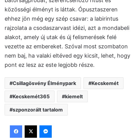
bátorságpróbát, szerencsehozó rítust és
közösségi élményt is láttak. Ópusztaszeren
ehhez jön még egy szép csavar: a labirintus
rajzolata a csodaszarvast idézi, azt a mondabeli
alakot, amely új utak és új felismerések felé
vezette az embereket. Szóval most szombaton
nem baj, ha valaki eltéved egy kicsit, lehet, hogy
pont ez lesz az este legjobb része.
Csillagösvény Élménypark
Kecskemét
Kecskemét365
kiemelt
szponzorált tartalom
Facebook
X
Messenger