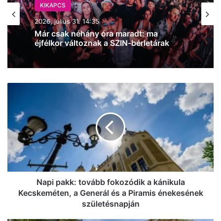
KIKAPCS
2026, július 30. 15:09
Miskovits Marci üzent nektek: már csak
péntek éjfélig érhetők el a jelenlegi
kedvezményes SZIN-bérletek! (videó)
Napi
pakk:
tovább
fokozódik
a
kánikula
Kecskeméten,
a
Generál
és
Napi pakk: tovább fokozódik a kánikula
a
Kecskeméten, a Generál és a Piramis énekesének
Piramis
születésnapján
énekesének