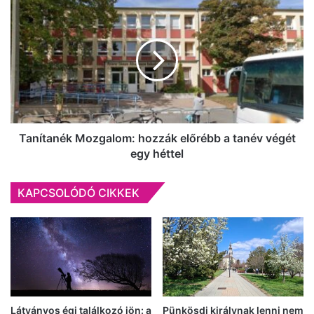
születésnapján
Tanítanék
Mozgalom:
hozzák
előrébb
a
tanév
végét
egy
héttel
Tanítanék Mozgalom: hozzák előrébb a tanév végét
egy héttel
KAPCSOLÓDÓ CIKKEK
Látványos égi találkozó jön: a
Pünkösdi királynak lenni nem