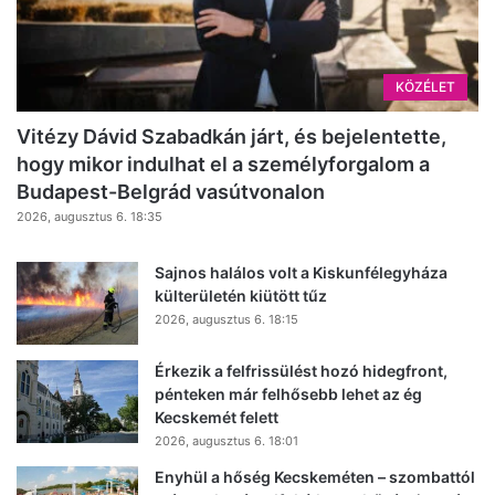
KÖZÉLET
Vitézy Dávid Szabadkán járt, és bejelentette,
hogy mikor indulhat el a személyforgalom a
Budapest-Belgrád vasútvonalon
2026, augusztus 6. 18:35
Sajnos halálos volt a Kiskunfélegyháza
külterületén kiütött tűz
2026, augusztus 6. 18:15
Érkezik a felfrissülést hozó hidegfront,
pénteken már felhősebb lehet az ég
Kecskemét felett
2026, augusztus 6. 18:01
Enyhül a hőség Kecskeméten – szombattól