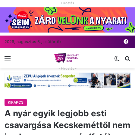
- Hirdetés -
Fa
2026, augusztus 6., csütörtök
Menü
Switch
Ke
- Hirdetés -
KIKAPCS
A nyár egyik legjobb esti
csavargása Kecskeméttől nem