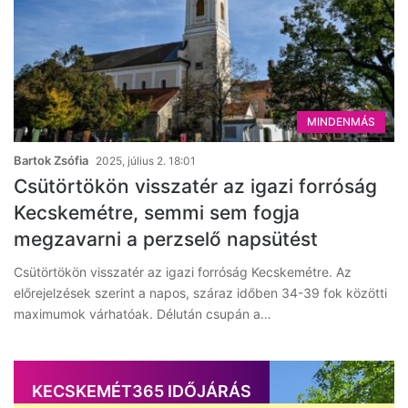
MINDENMÁS
Bartok Zsófia
2025, július 2. 18:01
Csütörtökön visszatér az igazi forróság
Kecskemétre, semmi sem fogja
megzavarni a perzselő napsütést
Csütörtökön visszatér az igazi forróság Kecskemétre. Az
előrejelzések szerint a napos, száraz időben 34-39 fok közötti
maximumok várhatóak. Délután csupán a…
KECSKEMÉT365 IDŐJÁRÁS