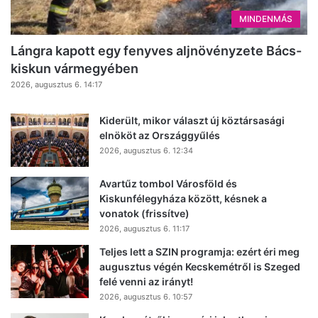
MINDENMÁS
Lángra kapott egy fenyves aljnövényzete Bács-
kiskun vármegyében
2026, augusztus 6. 14:17
Kiderült, mikor választ új köztársasági
elnököt az Országgyűlés
2026, augusztus 6. 12:34
Avartűz tombol Városföld és
Kiskunfélegyháza között, késnek a
vonatok (frissítve)
2026, augusztus 6. 11:17
Teljes lett a SZIN programja: ezért éri meg
augusztus végén Kecskemétről is Szeged
felé venni az irányt!
2026, augusztus 6. 10:57