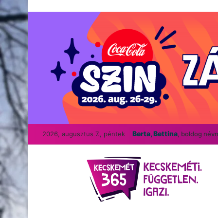
Berta, Bettina
2026, augusztus 7., péntek
, boldog név