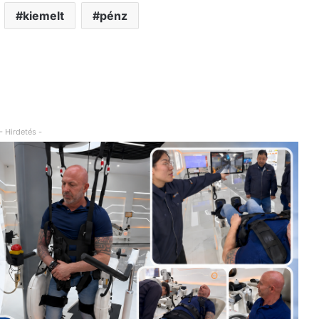
kiemelt
pénz
- Hirdetés -