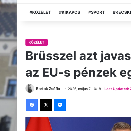
#KÖZÉLET
#KIKAPCS
#SPORT
#KECSK
KÖZÉLET
Brüsszel azt javas
az EU-s pénzek eg
Bartok Zsófia
2026, május 7. 10:18
Last Updated: 2
Facebook
X
Messenger