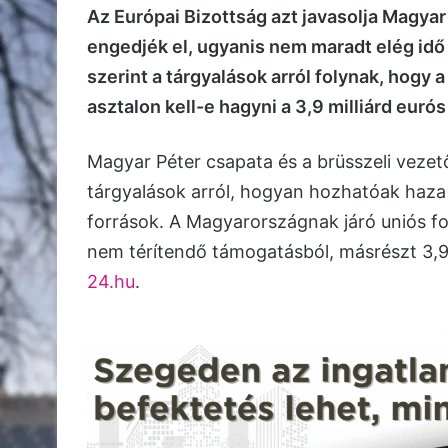
Az Európai Bizottság azt javasolja Magya
engedjék el, ugyanis nem maradt elég idő a 
szerint a tárgyalások arról folynak, hogy 
asztalon kell-e hagyni a 3,9 milliárd eurós
Magyar Péter csapata és a brüsszeli vezet
tárgyalások arról, hogyan hozhatóak haza 
források. A Magyarországnak járó uniós fo
nem térítendő támogatásból, másrészt 3,9 mi
24.hu
.