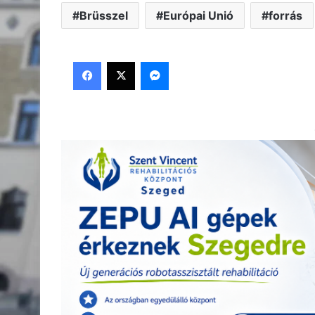
Brüsszel
Európai Unió
forrás
Facebook
X
Messenger