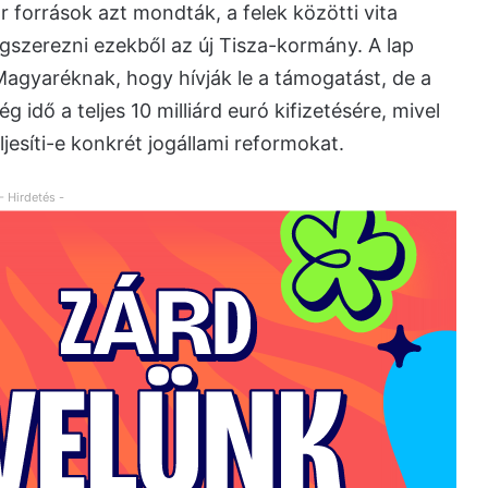
r források azt mondták, a felek közötti vita
szerezni ezekből az új Tisza-kormány. A lap
 Magyaréknak, hogy hívják le a támogatást, de a
 idő a teljes 10 milliárd euró kifizetésére, mivel
esíti-e konkrét jogállami reformokat.
- Hirdetés -