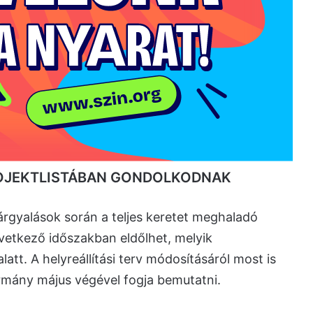
ROJEKTLISTÁBAN GONDOLKODNAK
tárgyalások során a teljes keretet meghaladó
övetkező időszakban eldőlhet, melyik
att. A helyreállítási terv módosításáról most is
rmány május végével fogja bemutatni.