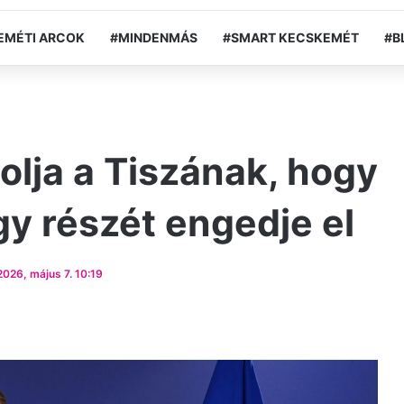
EMÉTI ARCOK
#MINDENMÁS
#SMART KECSKEMÉT
#B
olja a Tiszának, hogy
y részét engedje el
026, május 7. 10:19