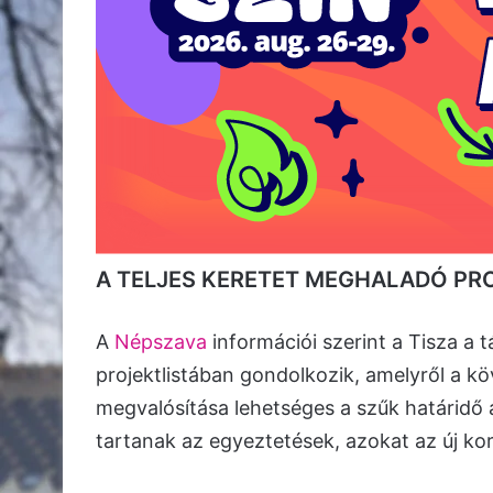
A TELJES KERETET MEGHALADÓ P
A
Népszava
információi szerint a Tisza a 
projektlistában gondolkozik, amelyről a k
megvalósítása lehetséges a szűk határidő al
tartanak az egyeztetések, azokat az új ko