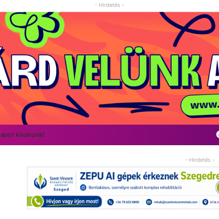
- Hirdetés -
napot kívánunk!
- Hirdetés -