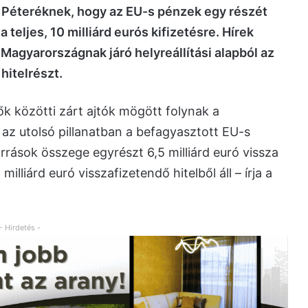
r Péteréknek, hogy az EU-s pénzek egy részét
teljes, 10 milliárd eurós kifizetésre. Hírek
a Magyarországnak járó helyreállítási alapból az
 hitelrészt.
ők közötti zárt ajtók mögött folynak a
az utolsó pillanatban a befagyasztott EU-s
rrások összege egyrészt 6,5 milliárd euró vissza
lliárd euró visszafizetendő hitelből áll – írja a
- Hirdetés -