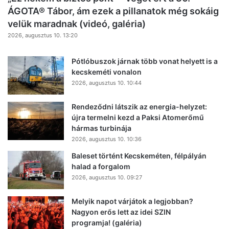
ÁGOTA® Tábor, ám ezek a pillanatok még sokáig
velük maradnak (videó, galéria)
2026, augusztus 10. 13:20
Pótlóbuszok járnak több vonat helyett is a
kecskeméti vonalon
2026, augusztus 10. 10:44
Rendeződni látszik az energia-helyzet:
újra termelni kezd a Paksi Atomerőmű
hármas turbinája
2026, augusztus 10. 10:36
Baleset történt Kecskeméten, félpályán
halad a forgalom
2026, augusztus 10. 09:27
Melyik napot várjátok a legjobban?
Nagyon erős lett az idei SZIN
programja! (galéria)