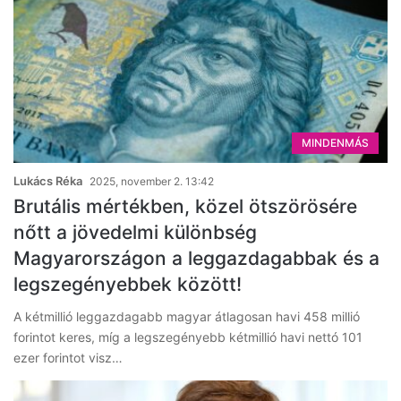
MINDENMÁS
Lukács Réka
2025, november 2. 13:42
Brutális mértékben, közel ötszörösére
nőtt a jövedelmi különbség
Magyarországon a leggazdagabbak és a
legszegényebbek között!
A kétmillió leggazdagabb magyar átlagosan havi 458 millió
forintot keres, míg a legszegényebb kétmillió havi nettó 101
ezer forintot visz…