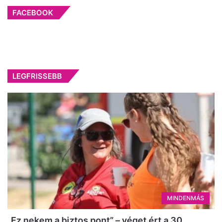
FACEBOOK
LEGFRISSEBB
MINDENMÁS
„Ez nekem a biztos pont” – véget ért a 30.