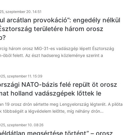
25, szeptember 20. 14:51
ul arcátlan provokáció”: engedély nélkül
 Észtország területére három orosz
p?
rcig három orosz MiG-31-es vadászgép lépett Észtország
n-öböl felett. Az észt hadsereg közleménye szerint a
25, szeptember 11. 15:39
országi NATO-bázis felé repült öt orosz
mat holland vadászgépek lőttek le
n 19 orosz drón sértette meg Lengyelország légterét. A pilóta
ök többségét a légvédelem lelőtte, míg néhány drón…
25, szeptember 10. 08:26
példátlan megsértése történt” – orosz