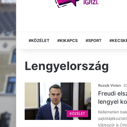
#KÖZÉLET
#KIKAPCS
#SPORT
#KECSK
Lengyelország
Ruzsik Vivien
20
Freudi el
lengyel k
Kellemetlen ba
KÖZÉLET
sajtótájékoztat
többször is Or