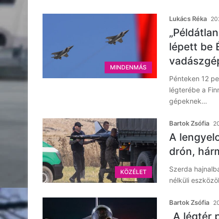
Lukács Réka
20
„Példátlan
lépett be
vadászgé
MINDENMÁS
Pénteken 12 pe
légterébe a Fin
gépeknek…
Bartok Zsófia
20
A lengyel
drón, hár
Szerda hajnalba
KÖZÉLET
nélküli eszköz
Bartok Zsófia
20
„A légtér 