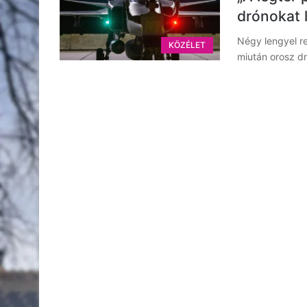
drónokat 
Négy lengyel re
KÖZÉLET
miután orosz dr