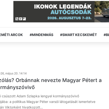
EMÉTI ARCOK
#MINDENMÁS
#SMART KECSKEMÉT
#B
26, május 20. 14:14
szólás? Orbánnak nevezte Magyar Pétert a
ormányszóvivő
ki csúszott Adam Szlapka lengyel kormányszóvivő
ójába: a politikus Magyar Péter varsói látogatását ismertetve
bán Viktorként hivatkozott…