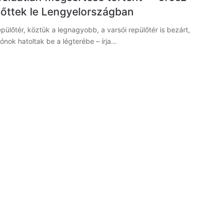
lőttek le Lengyelországban
pülőtér, köztük a legnagyobb, a varsói repülőtér is bezárt,
ónok hatoltak be a légterébe – írja…