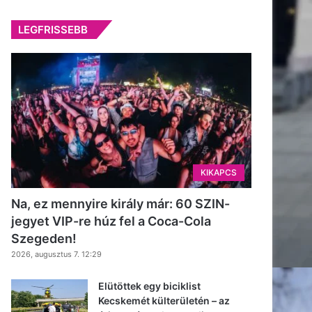
LEGFRISSEBB
KIKAPCS
Na, ez mennyire király már: 60 SZIN-
jegyet VIP-re húz fel a Coca-Cola
Szegeden!
2026, augusztus 7. 12:29
Elütöttek egy biciklist
Kecskemét külterületén – az