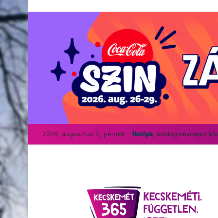
Ibolya
2026, augusztus 7., péntek
, boldog névnapot kí