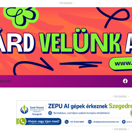
- Hirdetés -
F
vánunk!
- Hirdetés -
- Hirdetés -