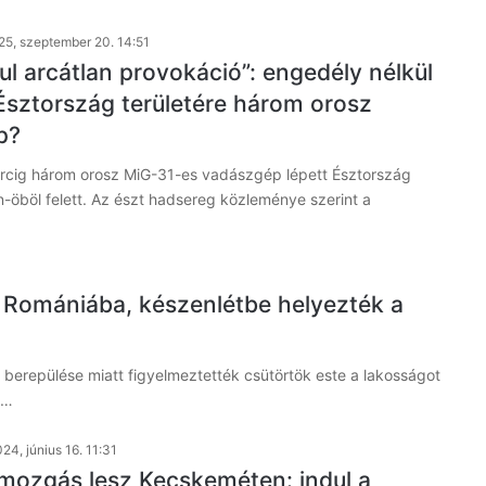
25, szeptember 20. 14:51
ul arcátlan provokáció”: engedély nélkül
 Észtország területére három orosz
p?
rcig három orosz MiG-31-es vadászgép lépett Észtország
n-öböl felett. Az észt hadsereg közleménye szerint a
be Romániába, készenlétbe helyezték a
 berepülése miatt figyelmeztették csütörtök este a lakosságot
a…
24, június 16. 11:31
ozgás lesz Kecskeméten: indul a