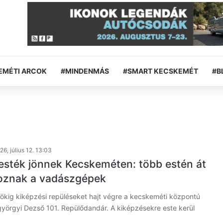
EMÉTI ARCOK
#MINDENMÁS
#SMART KECSKEMÉT
#B
26, július 12. 13:03
esték jönnek Kecskeméten: több estén át
oznak a vadászgépek
tökig kiképzési repüléseket hajt végre a kecskeméti központú
yörgyi Dezső 101. Repülődandár. A kiképzésekre este kerül