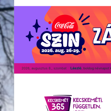
László
2026, augusztus 8., szombat
, boldog névnapot 