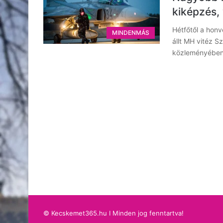
kiképzés,
Hétfőtől a hon
MINDENMÁS
állt MH vitéz 
közleményében.
© Kecskemet365.hu I Minden jog fenntartva!