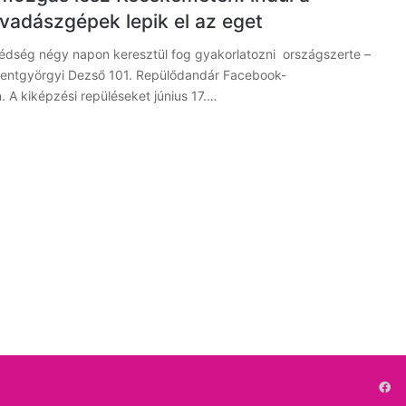
 vadászgépek lepik el az eget
védség négy napon keresztül fog gyakorlatozni országszerte –
Szentgyörgyi Dezső 101. Repülődandár Facebook-
 A kiképzési repüléseket június 17.…
Fa