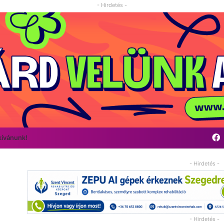
- Hirdetés -
kívánunk!
- Hirdetés -
- Hirdetés -