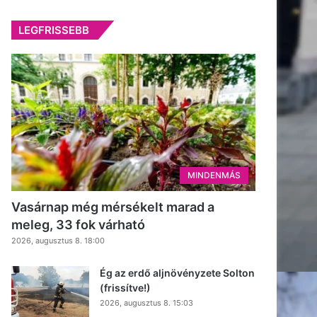
LEGFRISSEBB
MINDENMÁS
Vasárnap még mérsékelt marad a
meleg, 33 fok várható
2026, augusztus 8. 18:00
Ég az erdő aljnövényzete Solton
(frissítve!)
2026, augusztus 8. 15:03