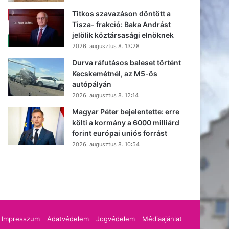
Titkos szavazáson döntött a
Tisza- frakció: Baka Andrást
jelölik köztársasági elnöknek
2026, augusztus 8. 13:28
Durva ráfutásos baleset történt
Kecskemétnél, az M5-ös
autópályán
2026, augusztus 8. 12:14
Magyar Péter bejelentette: erre
költi a kormány a 6000 milliárd
forint európai uniós forrást
2026, augusztus 8. 10:54
cebook
Impresszum
Adatvédelem
Jogvédelem
Médiaajánlat