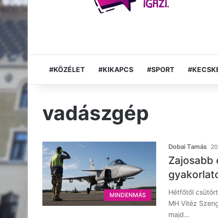
#KÖZÉLET
#KIKAPCS
#SPORT
#KECSK
vadászgép
Dobai Tamás
20
Zajosabb 
gyakorlat
Hétfőtől csütör
MINDENMÁS
MH Vitéz Szeng
majd…