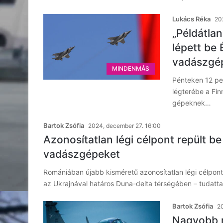
Lukács Réka
20
„Példátlan
lépett be
vadászgé
MINDENMÁS
Pénteken 12 pe
légterébe a Fin
gépeknek…
Bartok Zsófia
2024, december 27. 16:00
Azonosítatlan légi célpont repült 
vadászgépeket
Romániában újabb kisméretű azonosítatlan légi célpont
az Ukrajnával határos Duna-delta térségében – tudatt
Bartok Zsófia
20
Nagyobb m