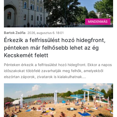
MINDENMÁS
Bartok Zsófia
2026, augusztus 6. 18:01
Érkezik a felfrissülést hozó hidegfront,
pénteken már felhősebb lehet az ég
Kecskemét felett
Pénteken érkezik a felfrissülést hozó hidegfront. Ekkor a napos
időszakokat többfelé zavarhatják meg felhők, amelyekből
elszórtan záporok, zivatarok is kialakulhatnak.…