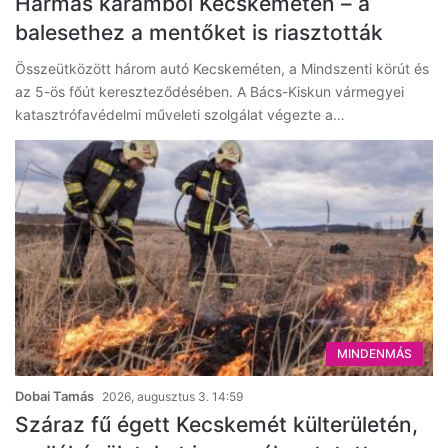
Hármas karambol Kecskeméten – a
balesethez a mentőket is riasztották
Összeütközött három autó Kecskeméten, a Mindszenti körút és
az 5-ös főút kereszteződésében. A Bács-Kiskun vármegyei
katasztrófavédelmi műveleti szolgálat végezte a…
MINDENMÁS
Dobai Tamás
2026, augusztus 3. 14:59
Száraz fű égett Kecskemét külterületén,