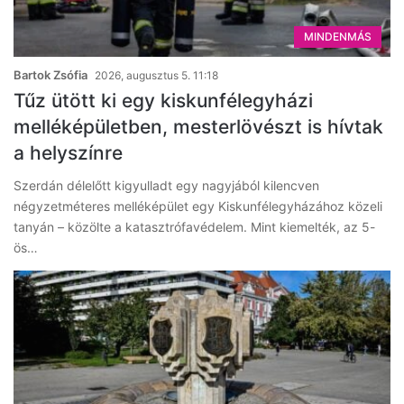
MINDENMÁS
Bartok Zsófia
2026, augusztus 5. 11:18
Tűz ütött ki egy kiskunfélegyházi
melléképületben, mesterlövészt is hívtak
a helyszínre
Szerdán délelőtt kigyulladt egy nagyjából kilencven
négyzetméteres melléképület egy Kiskunfélegyházához közeli
tanyán – közölte a katasztrófavédelem. Mint kiemelték, az 5-
ös…