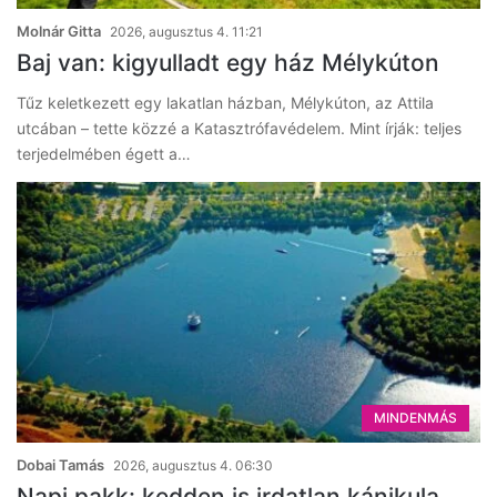
Molnár Gitta
2026, augusztus 4. 11:21
Baj van: kigyulladt egy ház Mélykúton
Tűz keletkezett egy lakatlan házban, Mélykúton, az Attila
utcában – tette közzé a Katasztrófavédelem. Mint írják: teljes
terjedelmében égett a…
MINDENMÁS
Dobai Tamás
2026, augusztus 4. 06:30
Napi pakk: kedden is irdatlan kánikula