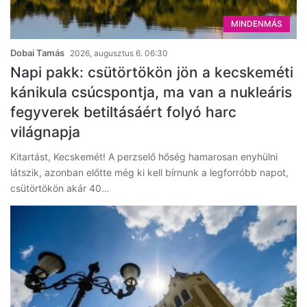
MINDENMÁS
Dobai Tamás
2026, augusztus 6. 06:30
Napi pakk: csütörtökön jön a kecskeméti
kánikula csúcspontja, ma van a nukleáris
fegyverek betiltásáért folyó harc
világnapja
Kitartást, Kecskemét! A perzselő hőség hamarosan enyhülni
látszik, azonban előtte még ki kell bírnunk a legforróbb napot,
csütörtökön akár 40…