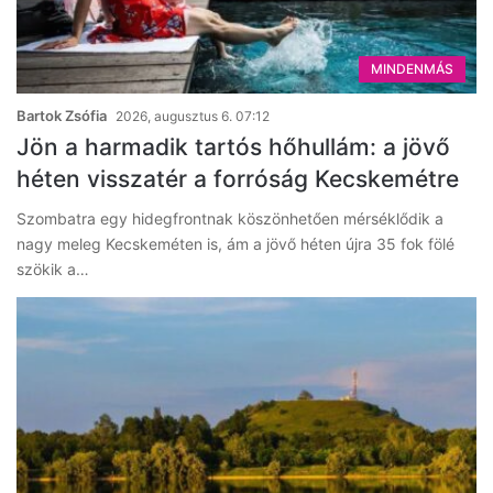
MINDENMÁS
Bartok Zsófia
2026, augusztus 6. 07:12
Jön a harmadik tartós hőhullám: a jövő
héten visszatér a forróság Kecskemétre
Szombatra egy hidegfrontnak köszönhetően mérséklődik a
nagy meleg Kecskeméten is, ám a jövő héten újra 35 fok fölé
szökik a…