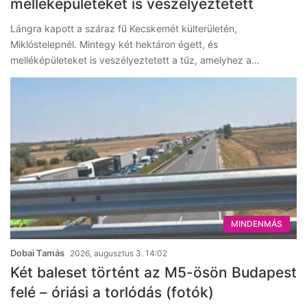
melléképületeket is veszélyeztetett
Lángra kapott a száraz fű Kecskemét külterületén,
Miklóstelepnél. Mintegy két hektáron égett, és
melléképületeket is veszélyeztetett a tűz, amelyhez a…
MINDENMÁS
Dobai Tamás
2026, augusztus 3. 14:02
Két baleset történt az M5-ösön Budapest
felé – óriási a torlódás (fotók)