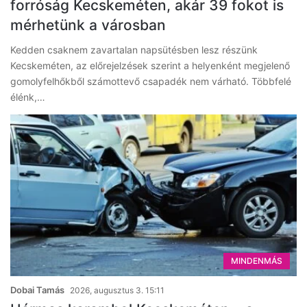
forróság Kecskeméten, akár 39 fokot is
mérhetünk a városban
Kedden csaknem zavartalan napsütésben lesz részünk
Kecskeméten, az előrejelzések szerint a helyenként megjelenő
gomolyfelhőkből számottevő csapadék nem várható. Többfelé
élénk,…
MINDENMÁS
Dobai Tamás
2026, augusztus 3. 15:11