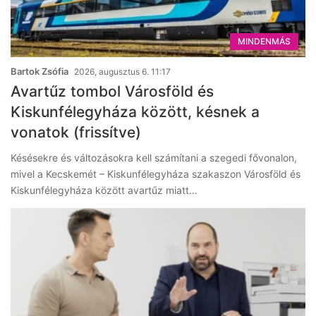
MINDENMÁS
Bartok Zsófia
2026, augusztus 6. 11:17
Avartűz tombol Városföld és
Kiskunfélegyháza között, késnek a
vonatok (frissítve)
Késésekre és változásokra kell számítani a szegedi fővonalon,
mivel a Kecskemét – Kiskunfélegyháza szakaszon Városföld és
Kiskunfélegyháza között avartűz miatt…