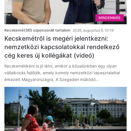
MINDENMÁS
Kecskemét365 szponzorált tartalom
2026, augusztus 6. 10:19
Kecskemétről is megéri jelentkezni:
nemzetközi kapcsolatokkal rendelkező
cég keres új kollégákat (videó)
Kecskemétiként is jó látni, amikor a közelünkben egy olyan
vállalkozás fejlődik, amely komoly nemzetközi tapasztalattal
érkezett Magyarországra. A Szegeden működő…