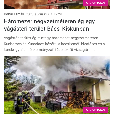
MINDENMÁS
Dobai Tamás
2026, augusztus 4. 12:28
Háromezer négyzetméteren ég egy
vágástéri terület Bács-Kiskunban
Vágástéri terület ég mintegy háromezet négyzetméteren
Kunbaracs és Kunadacs között. A kecskeméti hivatásos és a
kerekegyházai önkormányzati tűzoltók öt vízsugárral…
MINDENMÁS