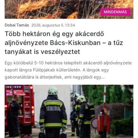
MINDENMÁS
Dobai Tamás
2026, augusztus 5. 13:34
Több hektáron ég egy akácerdő
aljnövényzete Bács-Kiskunban – a tűz
tanyákat is veszélyeztet
Egy körülbelül 5-10 hektáros telepített akácerdő aljnövényzete
kapott lángra Fülöpjakab külterületén. A lángok egy
gabonatáblára is átterjedtek, ami nagyjából egy…