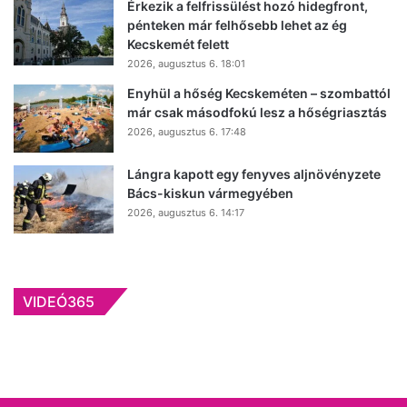
Érkezik a felfrissülést hozó hidegfront,
pénteken már felhősebb lehet az ég
Kecskemét felett
2026, augusztus 6. 18:01
Enyhül a hőség Kecskeméten – szombattól
már csak másodfokú lesz a hőségriasztás
2026, augusztus 6. 17:48
Lángra kapott egy fenyves aljnövényzete
Bács-kiskun vármegyében
2026, augusztus 6. 14:17
2026, április 24. 08:45
2026, június 24. 10:33
2026, április 8. 13:13
2026, március 26. 10:02
Először még Ausztriába készültek, végül a
VIDEÓ365
2026, május 14. 13:54
Nem csak a vételár számít: ezt kérdezik
szegedi Cédrus Liget győzte meg őket,
Miért hívják 10 napos mennyországnak az
A szegedi Cédrus Liget most kedvezményes
először a Cédrus Ligetről a kecskemétiek!
Rákérdeztünk a legfontosabbra a Cédrus
Kecskemét365 Family, ezt nektek is látnotok
ÁGOTA Táborát? Berci videója Kecskeméten is
négyzetméterárral a kecskeméti
(videó)
Ligetben: tényleg nincs sok szúnyog? (videó)
kell! (videó)
sokakat megérinthet (videó)
befektetőknek is felkeltheti az érdeklődését!