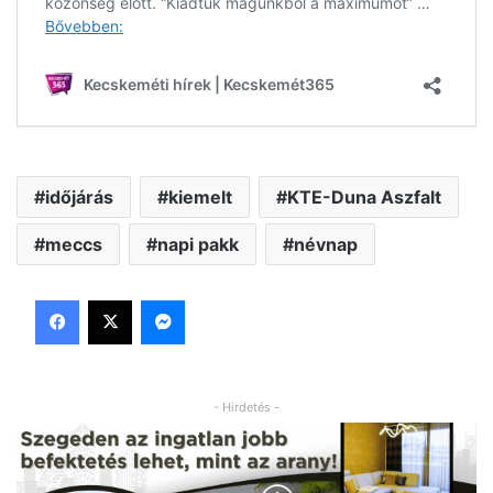
időjárás
kiemelt
KTE-Duna Aszfalt
meccs
napi pakk
névnap
Facebook
X
Messenger
- Hirdetés -