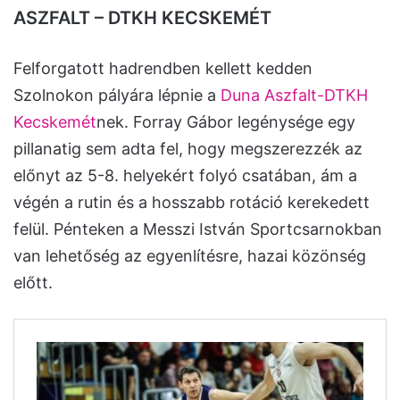
ASZFALT – DTKH KECSKEMÉT
Felforgatott hadrendben kellett kedden
Szolnokon pályára lépnie a
Duna Aszfalt-DTKH
Kecskemét
nek. Forray Gábor legénysége egy
pillanatig sem adta fel, hogy megszerezzék az
előnyt az 5-8. helyekért folyó csatában, ám a
végén a rutin és a hosszabb rotáció kerekedett
felül. Pénteken a Messzi István Sportcsarnokban
van lehetőség az egyenlítésre, hazai közönség
előtt.