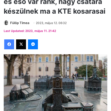
és eső vár ránk, nagy csatára
készülnek ma a KTE kosarasai
Fülöp Tímea
2023, május 12. 06:32
Last Updated: 2023, május 11. 21:42
Facebook
X
Messenger