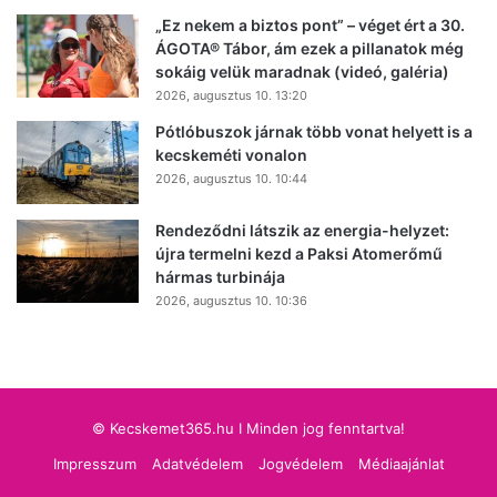
„Ez nekem a biztos pont” – véget ért a 30.
ÁGOTA® Tábor, ám ezek a pillanatok még
sokáig velük maradnak (videó, galéria)
2026, augusztus 10. 13:20
Pótlóbuszok járnak több vonat helyett is a
kecskeméti vonalon
2026, augusztus 10. 10:44
Rendeződni látszik az energia-helyzet:
újra termelni kezd a Paksi Atomerőmű
hármas turbinája
2026, augusztus 10. 10:36
© Kecskemet365.hu I Minden jog fenntartva!
Impresszum
Adatvédelem
Jogvédelem
Médiaajánlat