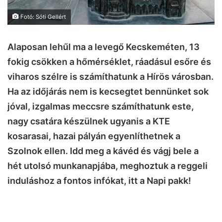
Fotó: Sóti Gellért
Alaposan lehűl ma a levegő Kecskeméten, 13
fokig csökken a hőmérséklet, ráadásul esőre és
viharos szélre is számíthatunk a Hírös városban.
Ha az időjárás nem is kecsegtet bennünket sok
jóval, izgalmas meccsre számíthatunk este,
nagy csatára készülnek ugyanis a KTE
kosarasai, hazai pályán egyenlíthetnek a
Szolnok ellen. Idd meg a kávéd és vágj bele a
hét utolsó munkanapjába, meghoztuk a reggeli
induláshoz a fontos infókat, itt a Napi pakk!