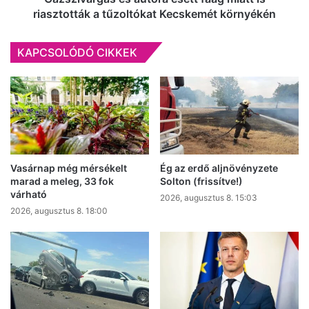
Kecskemét
riasztották a tűzoltókat Kecskemét környékén
környékén
KAPCSOLÓDÓ CIKKEK
Vasárnap még mérsékelt
Ég az erdő aljnövényzete
marad a meleg, 33 fok
Solton (frissítve!)
várható
2026, augusztus 8. 15:03
2026, augusztus 8. 18:00