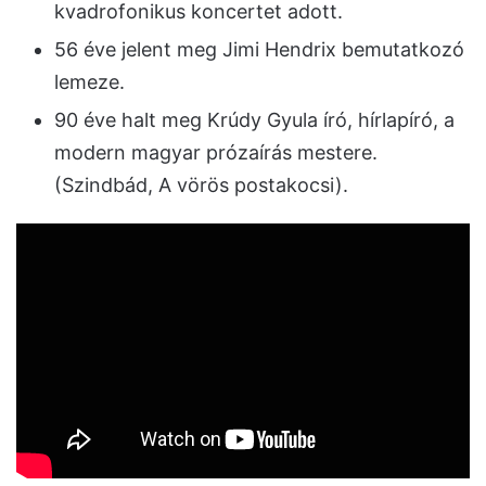
kvadrofonikus koncertet adott.
56 éve jelent meg Jimi Hendrix bemutatkozó
lemeze.
90 éve halt meg Krúdy Gyula író, hírlapíró, a
modern magyar prózaírás mestere.
(Szindbád, A vörös postakocsi).