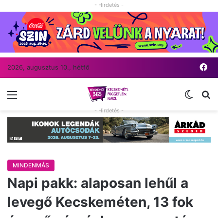
- Hirdetés -
Fa
2026, augusztus 10., hétfő
Menü
Switch
Ke
- Hirdetés -
MINDENMÁS
Napi pakk: alaposan lehűl a
levegő Kecskeméten, 13 fok