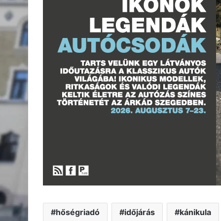
hőségriadó
időjárás
kánikula