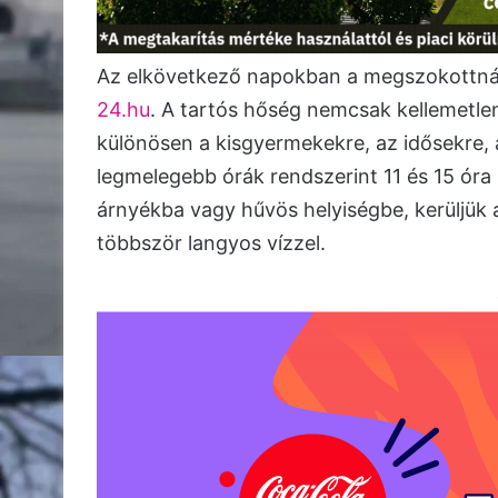
Az elkövetkező napokban a megszokottnál j
24.hu
. A tartós hőség nemcsak kellemetle
különösen a kisgyermekekre, az idősekre, 
legmelegebb órák rendszerint 11 és 15 óra
árnyékba vagy hűvös helyiségbe, kerüljük
többször langyos vízzel.