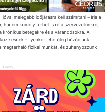
óval melegebb időjárásra kell számítani – írja a
n, hanem komoly terhet is ró a szervezetünkre,
a krónikus betegekre és a várandósokra. A
 közé esnek – ilyenkor lehetőleg húzódjunk
 a megterhelő fizikai munkát, és zuhanyozzunk
- Hirdetés -