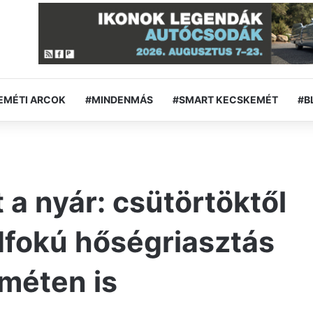
EMÉTI ARCOK
#MINDENMÁS
#SMART KECSKEMÉT
#B
a nyár: csütörtöktől
fokú hőségriasztás
méten is