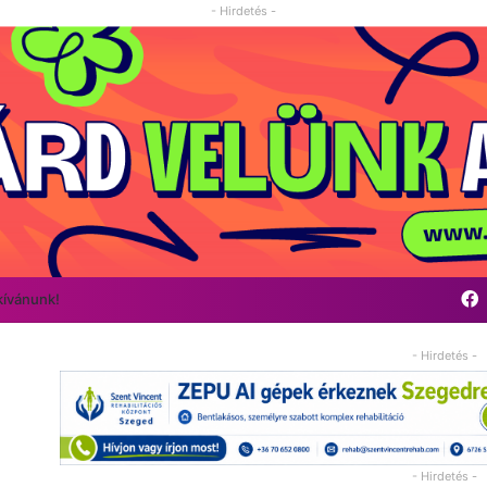
- Hirdetés -
kívánunk!
- Hirdetés -
- Hirdetés -