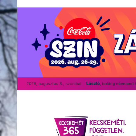
László
2026, augusztus 8., szombat
, boldog névnapot 