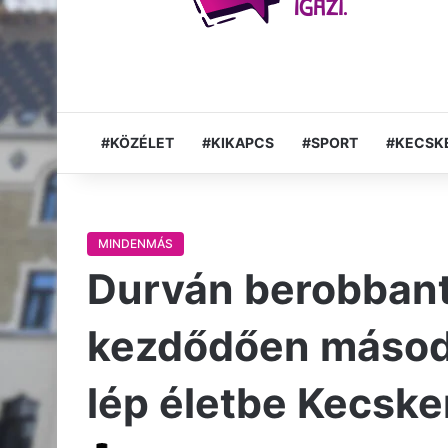
#KÖZÉLET
#KIKAPCS
#SPORT
#KECSK
MINDENMÁS
Durván berobbant 
kezdődően másod
lép életbe Kecske