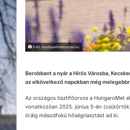
Fotó: boutiquehotelcenter.hu
Berobbant a nyár a Hírös Városba, Kecske
az elkövetkező napokban még melegebbre 
Az országos tisztifőorvos a HungaroMet el
vonatkozóan 2025. június 5-én (csütörtök)
óráig másodfokú hőségriasztást ad ki.