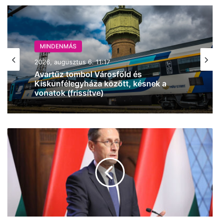
MINDENMÁS
2026, augusztus 6. 11:17
Avartűz tombol Városföld és
Kiskunfélegyháza között, késnek a
vonatok (frissítve)
Még
ne
kezdjük
vágni
a
centit?
Varga
Mihály
elárulta,