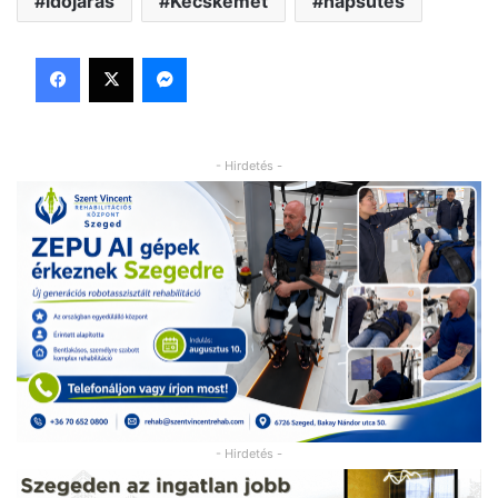
időjárás
Kecskemét
napsütés
Facebook
X
Messenger
- Hirdetés -
- Hirdetés -