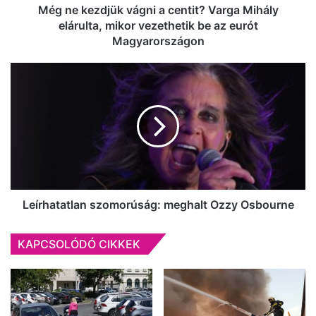
mikor
Még ne kezdjük vágni a centit? Varga Mihály
vezethetik
elárulta, mikor vezethetik be az eurót
be
Magyarországon
az
eurót
Leírhatatlan
Magyarországon
szomorúság:
meghalt
Ozzy
Osbourne
Leírhatatlan szomorúság: meghalt Ozzy Osbourne
KAPCSOLÓDÓ CIKKEK