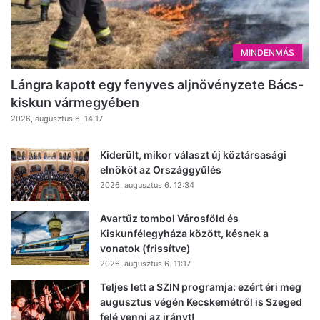
MINDENMÁS
Lángra kapott egy fenyves aljnövényzete Bács-
kiskun vármegyében
2026, augusztus 6. 14:17
Kiderült, mikor választ új köztársasági
elnököt az Országgyűlés
2026, augusztus 6. 12:34
Avartűz tombol Városföld és
Kiskunfélegyháza között, késnek a
vonatok (frissítve)
2026, augusztus 6. 11:17
Teljes lett a SZIN programja: ezért éri meg
augusztus végén Kecskemétről is Szeged
felé venni az irányt!