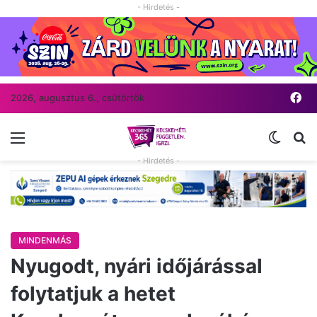
- Hirdetés -
Fa
2026, augusztus 6., csütörtök
Menü
Switch
Ke
- Hirdetés -
MINDENMÁS
Nyugodt, nyári időjárással
folytatjuk a hetet