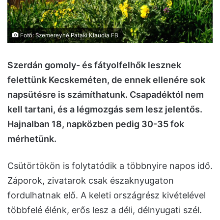
Fotó: Szemereyné Pataki Klaudia FB
Szerdán gomoly- és fátyolfelhők lesznek
felettünk Kecskeméten, de ennek ellenére sok
napsütésre is számíthatunk. Csapadéktól nem
kell tartani, és a légmozgás sem lesz jelentős.
Hajnalban 18, napközben pedig 30-35 fok
mérhetünk.
Csütörtökön is folytatódik a többnyire napos idő.
Záporok, zivatarok csak északnyugaton
fordulhatnak elő. A keleti országrész kivételével
többfelé élénk, erős lesz a déli, délnyugati szél.