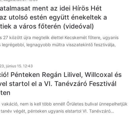
hatalmasat ment az idei Hírös Hét
 az utolsó estén együtt énekeltek a
iek a város főterén (videóval)
 27 között újra megtelik élettel Kecskemét főtere, ugyanis
os legrégebbi, legnagyobb múltra visszatekintő fesztiválja,
3, június 15. 12:43
ció! Pénteken Regán Lilivel, Willcoxal és
vel startol el a VI. Tanévzáró Fesztivál
ten
 vakáció, nem is kell több ennél! Őrületes bulival ünnepelhetjük
tanév végét, pénteken ugyanis elstartol VI. Tanévzáró…