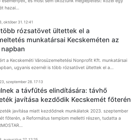
 eseményeit, és most sem okoztunk meglepetést: közel egy
ét hazai…
, október 31. 12:41
 több rózsatövet ültettek el a
eltetés munkatársai Kecskeméten az
r napban
rt a Kecskeméti Városüzemeltetési Nonprofit Kft. munkatársai
apban, ugyanis ezernél is több rózsatövet ültettek el a…
23, szeptember 28. 17:13
nek a távfűtés elindítására: távhő
eték javítása kezdődik Kecskemét főterén
zeték javítása miatt kezdődnek munkálatok 2023. szeptember
 főterén, a Református templom melletti részen, tudatta a
ERMOSTAR…
, augusztus 27. 12:25