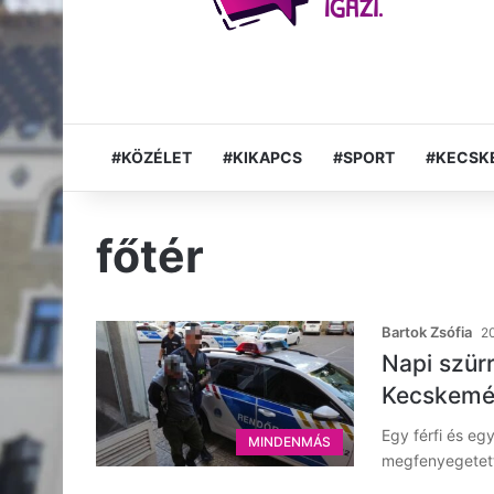
#KÖZÉLET
#KIKAPCS
#SPORT
#KECSK
főtér
Bartok Zsófia
20
Napi szür
Kecskemét
Egy férfi és eg
MINDENMÁS
megfenyegetett 