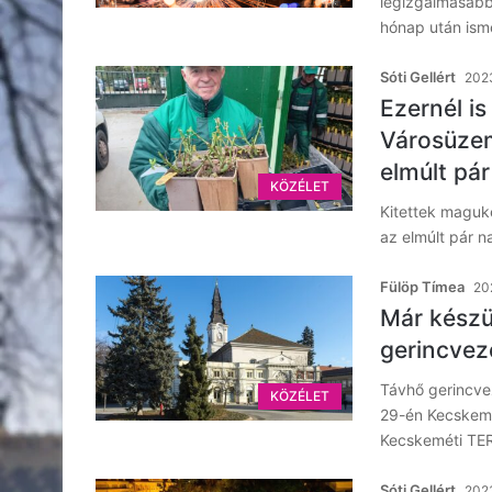
legizgalmasabb
hónap után ism
Sóti Gellért
2023
Ezernél is
Városüzem
elmúlt pá
KÖZÉLET
Kitettek maguké
az elmúlt pár n
Fülöp Tímea
20
Már készül
gerincvez
Távhő gerincve
KÖZÉLET
29-én Kecskemét
Kecskeméti T
Sóti Gellért
2023