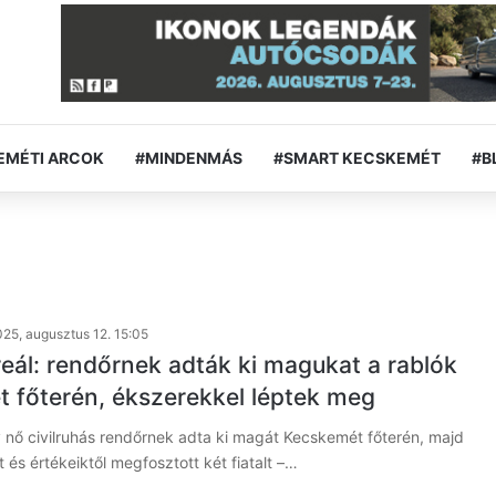
EMÉTI ARCOK
#MINDENMÁS
#SMART KECSKEMÉT
#B
25, augusztus 12. 15:05
reál: rendőrnek adták ki magukat a rablók
 főterén, ékszerekkel léptek meg
y nő civilruhás rendőrnek adta ki magát Kecskemét főterén, majd
és értékeiktől megfosztott két fiatalt –…