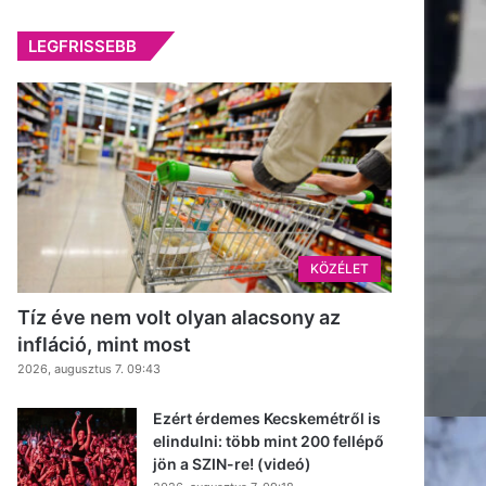
LEGFRISSEBB
KÖZÉLET
Tíz éve nem volt olyan alacsony az
infláció, mint most
2026, augusztus 7. 09:43
Ezért érdemes Kecskemétről is
elindulni: több mint 200 fellépő
jön a SZIN-re! (videó)