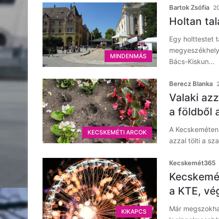
Bartok Zsófia
20
Holtan tal
Egy holttestet 
megyeszékhely fő
MINDENMÁS
Bács-Kiskun…
Berecz Blanka
Valaki az
a földből 
A Kecskeméten 
KECSKEMÉTI ARCOK
azzal tölti a s
Kecskemét365
Kecskemét
a KTE, vé
Már megszokha
KIKAPCS