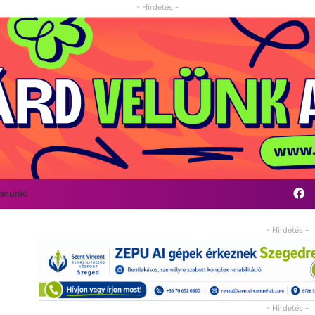
- Hirdetés -
F
vánunk!
- Hirdetés -
- Hirdetés -