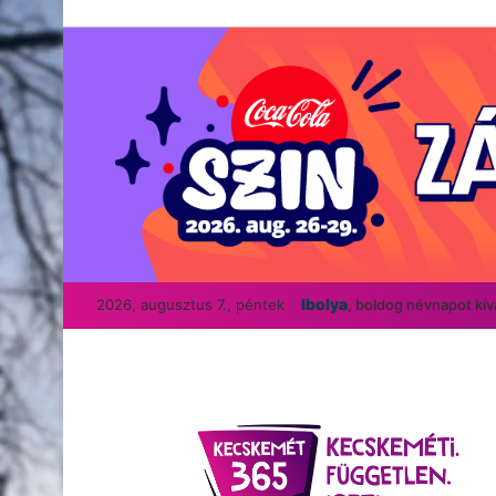
Ibolya
2026, augusztus 7., péntek
, boldog névnapot kí