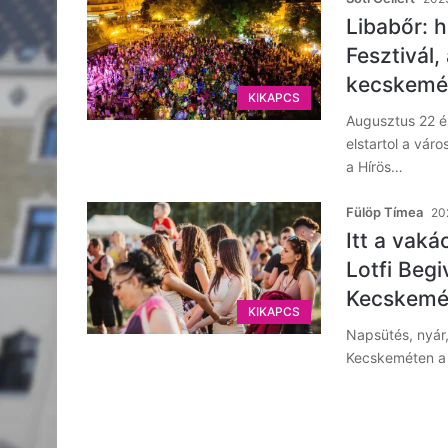
Libabőr: 
Fesztivál,
kecskemét
KIKAPCS
Augusztus 22 és
elstartol a vár
a Hírös…
Fülöp Tímea
202
Itt a vaká
Lotfi Begi
Kecskemé
KIKAPCS
Napsütés, nyár,
Kecskeméten a 