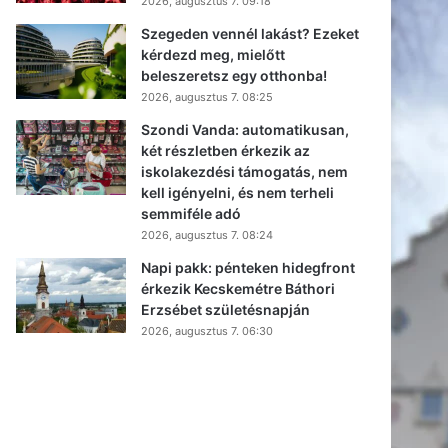
2026, augusztus 7. 09:18
Szegeden vennél lakást? Ezeket
kérdezd meg, mielőtt
beleszeretsz egy otthonba!
2026, augusztus 7. 08:25
Szondi Vanda: automatikusan,
két részletben érkezik az
iskolakezdési támogatás, nem
kell igényelni, és nem terheli
semmiféle adó
2026, augusztus 7. 08:24
Napi pakk: pénteken hidegfront
érkezik Kecskemétre Báthori
Erzsébet születésnapján
2026, augusztus 7. 06:30