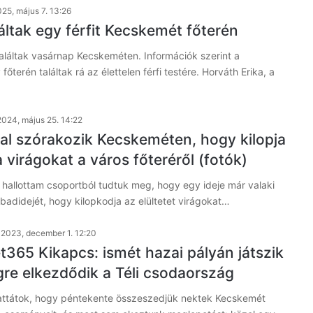
25, május 7. 13:26
áltak egy férfit Kecskemét főterén
találtak vasárnap Kecskeméten. Információk szerint a
terén találtak rá az élettelen férfi testére. Horváth Erika, a
2024, május 25. 14:22
zal szórakozik Kecskeméten, hogy kilopja
a virágokat a város főteréről (fotók)
hallottam csoportból tudtuk meg, hogy egy ideje már valaki
zabadidejét, hogy kilopkodja az elültetet virágokat…
2023, december 1. 12:20
365 Kikapcs: ismét hazai pályán játszik
gre elkezdődik a Téli csodaország
ttátok, hogy péntekente összeszedjük nektek Kecskemét